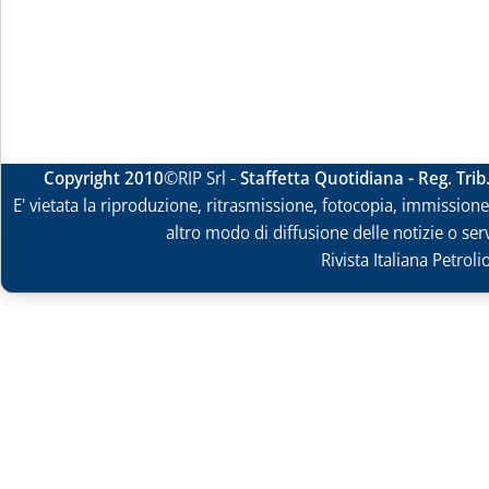
Copyright 2010
©RIP Srl -
Staffetta Quotidiana - Reg. Tri
E' vietata la riproduzione, ritrasmissione, fotocopia, immissione 
altro modo di diffusione delle notizie o ser
Rivista Italiana Petrol