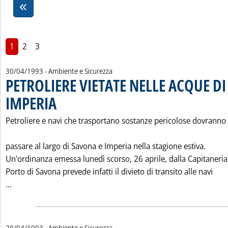
1
2
3
30/04/1993
- Ambiente e Sicurezza
PETROLIERE VIETATE NELLE ACQUE D
IMPERIA
. Pubblicata venerdì 30 aprile 1993 alle 0.0.
Petroliere e navi che trasportano sostanze pericolose dovranno
passare al largo di Savona e Imperia nella stagione estiva.
Un'ordinanza emessa lunedì scorso, 26 aprile, dalla Capitaneria
Porto di Savona prevede infatti il divieto di transito alle navi
Leggi tutta la notizia: 'PETROLIERE VIETATE NELLE ACQUE 
...
29/04/1993
- Ambiente e Sicurezza