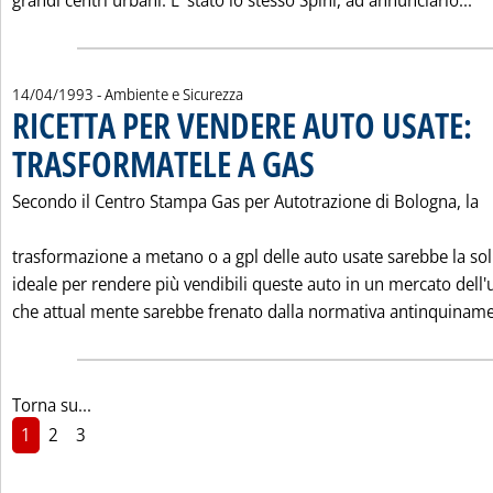
grandi centri urbani. E' stato lo stesso Spini, ad annunciarlo...
14/04/1993
- Ambiente e Sicurezza
RICETTA PER VENDERE AUTO USATE:
TRASFORMATELE A GAS
. Pubblicata mercoledì 14 aprile 1
Secondo il Centro Stampa Gas per Autotrazione di Bologna, la
trasformazione a metano o a gpl delle auto usate sarebbe la so
ideale per rendere più vendibili queste auto in un mercato dell'
che attual mente sarebbe frenato dalla normativa antinquinamen
Torna su...
1
2
3