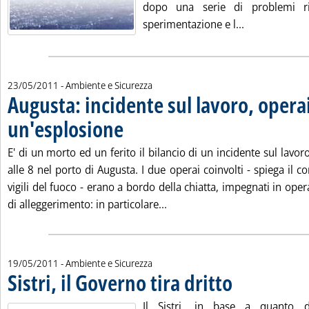
dopo una serie di problemi ri
Leggi tutta la
sperimentazione e l...
23/05/2011
- Ambiente e Sicurezza
Augusta: incidente sul lavoro, oper
un'esplosione
. Pubblicata lunedì 23 maggio 2011 alle 14.26.
E' di un morto ed un ferito il bilancio di un incidente sul lavor
alle 8 nel porto di Augusta. I due operai coinvolti - spiega il 
vigili del fuoco - erano a bordo della chiatta, impegnati in oper
Leggi tutta la notizia: 'Augu
di alleggerimento: in particolare...
19/05/2011
- Ambiente e Sicurezza
Sistri, il Governo tira dritto
. Pubblicata giovedì 19
Il Sistri, in base a quanto d