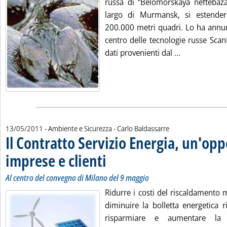
russa di “Belomorskaya neftebaza
largo di Murmansk, si estende
200.000 metri quadri. Lo ha annun
centro delle tecnologie russe Scan
Leggi tutta l
dati provenienti dal ...
di:
13/05/2011
- Ambiente e Sicurezza -
Carlo Baldassarre
Il Contratto Servizio Energia, un'op
imprese e clienti
. Sottotitolo: Al centro del convegno di Milano del
. Pubblicata venerdì 13 maggio 2011 alle 15.8.
Al centro del convegno di Milano del 9 maggio
Ridurre i costi del riscaldamento 
diminuire la bolletta energetica r
risparmiare e aumentare la si