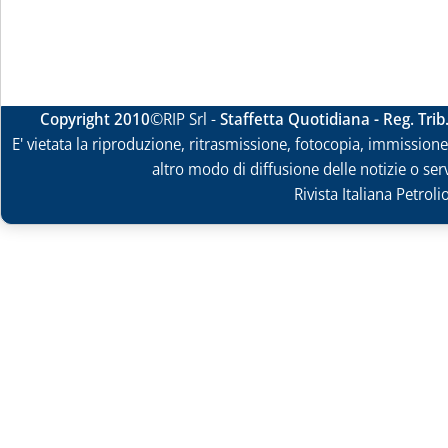
Copyright 2010
©RIP Srl -
Staffetta Quotidiana - Reg. Tri
E' vietata la riproduzione, ritrasmissione, fotocopia, immissione 
altro modo di diffusione delle notizie o ser
Rivista Italiana Petrol