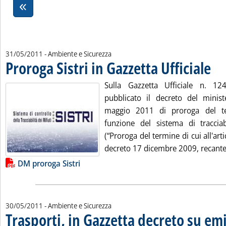
31/05/2011
- Ambiente e Sicurezza
Proroga Sistri in Gazzetta Ufficiale
. Pubb
Sulla Gazzetta Ufficiale n. 
pubblicato il decreto del minis
maggio 2011 di proroga del te
funzione del sistema di tracciabil
(“Proroga del termine di cui all'ar
decreto 17 dicembre 2009, recante 
Lista allegati PDF alla notizia
DM proroga Sistri
30/05/2011
- Ambiente e Sicurezza
Trasporti, in Gazzetta decreto su emi