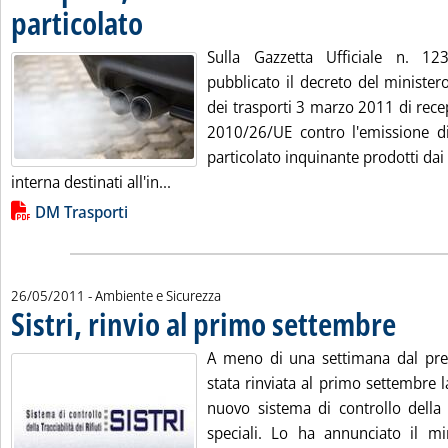
particolato
. Pubblicata lunedì 30 maggio 2011 alle 10.26.
Sulla Gazzetta Ufficiale n. 
pubblicato il decreto del ministero
dei trasporti 3 marzo 2011 di rece
2010/26/UE contro l'emissione di
particolato inquinante prodotti da
Leggi tutta la notizia: 'Trasporti, in G
interna destinati all'in...
Lista allegati PDF alla notizia
DM Trasporti
26/05/2011
- Ambiente e Sicurezza
Sistri, rinvio al primo settembre
. Pubblicat
A meno di una settimana dal previ
stata rinviata al primo settembre la
nuovo sistema di controllo della tr
speciali. Lo ha annunciato il min