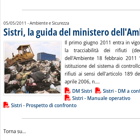
05/05/2011
- Ambiente e Sicurezza
Sistri, la guida del ministero dell'A
Il primo giugno 2011 entra in vigor
la tracciabilità dei rifiuti (d
dell'Ambiente 18 febbraio 2011 
istituzione del sistema di controllo
rifiuti ai sensi dell'articolo 189 d
Leggi tutta la noti
aprile 2006, n....
Lista allegati PDF alla notizia
DM Sistri
Sistri - DM a con
Sistri - Manuale operativo
Sistri - Prospetto di confronto
Torna su...