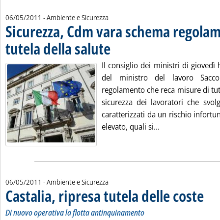
06/05/2011
- Ambiente e Sicurezza
Sicurezza, Cdm vara schema regolam
tutela della salute
. Pubblicata venerdì 06 maggio 2011 alle 15.35
Il consiglio dei ministri di giovedì
del ministro del lavoro Sacc
regolamento che reca misure di tute
sicurezza dei lavoratori che svolg
caratterizzati da un rischio infortu
Leggi tutta la no
elevato, quali si...
06/05/2011
- Ambiente e Sicurezza
Castalia, ripresa tutela delle coste
. Sotto
. Pubbl
Di nuovo operativa la flotta antinquinamento