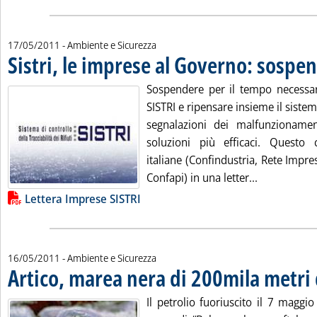
17/05/2011
- Ambiente e Sicurezza
Sistri, le imprese al Governo: sospe
Sospendere per il tempo necessari
SISTRI e ripensare insieme il siste
segnalazioni dei malfunzionamen
soluzioni più efficaci. Questo
italiane (Confindustria, Rete Impres
Leggi tutta 
Confapi) in una letter...
Lista allegati PDF alla notizia
Lettera Imprese SISTRI
16/05/2011
- Ambiente e Sicurezza
Artico, marea nera di 200mila metri
Il petrolio fuoriuscito il 7 maggio