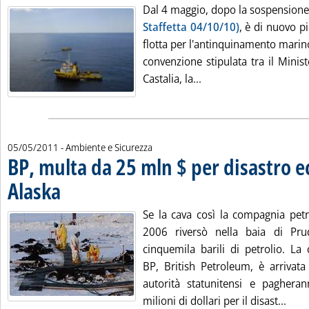
Dal 4 maggio, dopo la sospensione a
Staffetta 04/10/10)
, è di nuovo p
flotta per l'antinquinamento marin
convenzione stipulata tra il Minis
Leggi tutta la notizia:
Castalia, la...
05/05/2011
- Ambiente e Sicurezza
BP, multa da 25 mln $ per disastro e
Alaska
. Pubblicata giovedì 05 maggio 2011 alle 15.31.
Se la cava così la compagnia petr
2006 riversò nella baia di Prud
cinquemila barili di petrolio. La
BP, British Petroleum, è arrivat
autorità statunitensi e pagher
Legg
milioni di dollari per il disast...