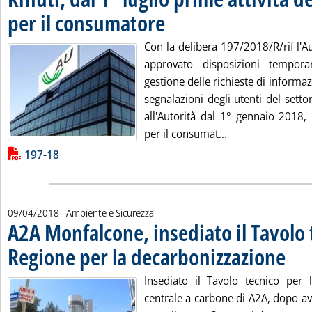
per il consumatore
. Pubblicata martedì 10 aprile 2018 alle 10.
Con la delibera 197/2018/R/rif l'Au
approvato disposizioni tempo
gestione delle richieste di informaz
segnalazioni degli utenti del settor
all'Autorità dal 1° gennaio 2018,
Leggi tutta la not
per il consumat...
Lista allegati PDF alla notizia
197-18
09/04/2018
- Ambiente e Sicurezza
A2A Monfalcone, insediato il Tavolo 
Regione per la decarbonizzazione
. Pubbli
Insediato il Tavolo tecnico per l
centrale a carbone di A2A, dopo av