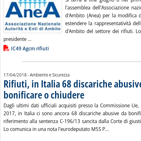
l'assemblea dell'Associazione nazi
d'Ambito (Anea) per la modifica de
estendere la rappresentatività dell
d'Ambito del settore dei rifiuti. L
Leggi tutta la notizia: 'Rifiuti, Anea pronta ad ac
presidente ...
Lista allegati PDF alla notizia
IC49 Agcm rifiuti
17/04/2018
- Ambiente e Sicurezza
Rifiuti, in Italia 68 discariche abusiv
bonificare o chiudere
. Pubblicata martedì 17 aprile 2018 al
Dagli ultimi dati ufficiali acquisiti presso la Commissione Ue
2017, in Italia ci sono ancora 68 discariche abusive da bonif
riferimento alla sentenza C-196/13 sancita dalla Corte di gius
Leggi tutta la 
Lo comunica in una nota l'eurodeputato M5S P...