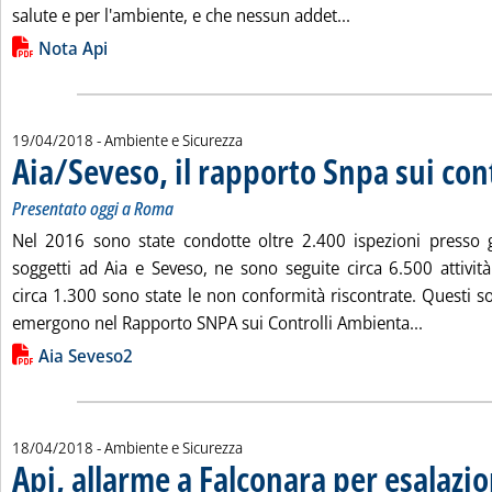
Leggi tutta la noti
salute e per l'ambiente, e che nessun addet...
Lista allegati PDF alla notizia
Nota Api
19/04/2018
- Ambiente e Sicurezza
Aia/Seveso, il rapporto Snpa sui cont
Presentato oggi a Roma
Nel 2016 sono state condotte oltre 2.400 ispezioni presso gl
soggetti ad Aia e Seveso, ne sono seguite circa 6.500 attiv
circa 1.300 sono state le non conformità riscontrate. Questi s
Leggi tut
emergono nel Rapporto SNPA sui Controlli Ambienta...
Lista allegati PDF alla notizia
Aia Seveso2
18/04/2018
- Ambiente e Sicurezza
Api, allarme a Falconara per esalazio