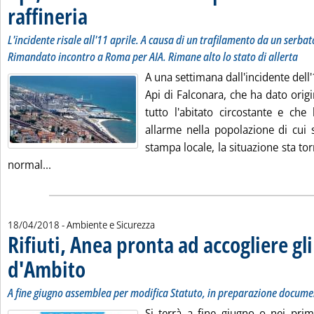
raffineria
. Sottotitolo: L'incidente risale all'11 aprile. A causa di un trafila
. Pubblicata mercoledì 18 aprile 2018 alle 17.53.
L'incidente risale all'11 aprile. A causa di un trafilamento da un serbat
Rimandato incontro a Roma per AIA. Rimane alto lo stato di allerta
A una settimana dall'incidente dell'1
Api di Falconara, che ha dato origin
tutto l'abitato circostante e che
allarme nella popolazione di cui s
stampa locale, la situazione sta t
Leggi tutta la notizia: 'Api, allarme a Falconara per es
normal...
18/04/2018
- Ambiente e Sicurezza
Rifiuti, Anea pronta ad accogliere gli
d'Ambito
. Sottotitolo: A fine giugno assemblea per modifica Statuto, in pre
. Pubblicata mercoledì 18 aprile 2018 alle 8.46.
A fine giugno assemblea per modifica Statuto, in preparazione docu
Si terrà a fine giugno o nei primi