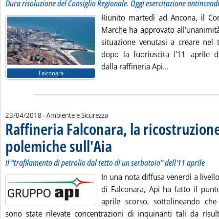
Dura risoluzione del Consiglio Regionale. Oggi esercitazione antincend
Riunito martedì ad Ancona, il Con
Marche ha approvato all'unanimità
situazione venutasi a creare nel t
dopo la fuoriuscita l'11 aprile d
Leggi tutta la 
dalla raffineria Api...
Falconara
23/04/2018
- Ambiente e Sicurezza
Raffineria Falconara, la ricostruzione
polemiche sull'Aia
. Sottotitolo: Il “trafilamento di petrolio dal te
. Pubblicata lunedì 23 aprile 2018 alle 13.6.
Il “trafilamento di petrolio dal tetto di un serbatoio” dell'11 aprile
In una nota diffusa venerdì a livello
di Falconara, Api ha fatto il punto
aprile scorso, sottolineando c
sono state rilevate concentrazioni di inquinanti tali da risul