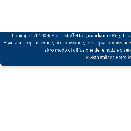
Copyright 2010
©RIP Srl -
Staffetta Quotidiana - Reg. Tri
E' vietata la riproduzione, ritrasmissione, fotocopia, immissione 
altro modo di diffusione delle notizie o ser
Rivista Italiana Petrol