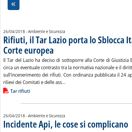
26/04/2018
- Ambiente e Sicurezza
Rifiuti, il Tar Lazio porta lo Sblocca It
Corte europea
. Pubblicata giovedì 26 aprile 2018 alle 18.13.
Il Tar del Lazio ha deciso di sottoporre alla Corte di Giustizia
circa un eventuale contrasto tra la normativa nazionale e il diri
sull'incenerimento dei rifiuti. Con ordinanza pubblicata il 24 apr
Leggi tutta la notizia: 'Rifiuti, 
rilievi dei Comitati e delle ass...
Lista allegati PDF alla notizia
Tar rifiuti
26/04/2018
- Ambiente e Sicurezza
Incidente Api, le cose si complicano
. S
. P