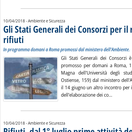
10/04/2018
- Ambiente e Sicurezza
Gli Stati Generali dei Consorzi per il 
rifiuti
. Sottotitolo: In programma domani a Roma promossi dal ministero dell'Ambi
. Pubblicata martedì 10 aprile 2018 alle 12.12.
In programma domani a Roma promossi dal ministero dell'Ambiente.
Gli Stati Generali dei Consorzi è
promosso per domani a Roma, 11 
Magna dell'Università degli st
Ostiense, 159) dal ministero dell'
il 14 giugno un altro incontro per 
Leggi tutt
dell'elaborazione dei co...
10/04/2018
- Ambiente e Sicurezza
Rifiuti, dal 1° luglio prime attività d