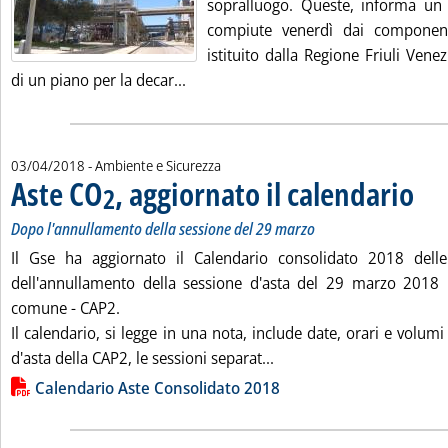
sopralluogo. Queste, informa un
compiute venerdì dai component
istituito dalla Regione Friuli Venez
Leggi tutta la notizia: 'A2A Monfalco
di un piano per la decar...
03/04/2018
- Ambiente e Sicurezza
Aste CO
, aggiornato il calendario
. Sotto
. Pubbl
2
Dopo l'annullamento della sessione del 29 marzo
Il Gse ha aggiornato il Calendario consolidato 2018 dell
dell'annullamento della sessione d'asta del 29 marzo 2018 
comune - CAP2.
Il calendario, si legge in una nota, include date, orari e volumi
Leggi tutta la notizia: '
d'asta della CAP2, le sessioni separat...
Lista allegati PDF alla notizia
Calendario Aste Consolidato 2018