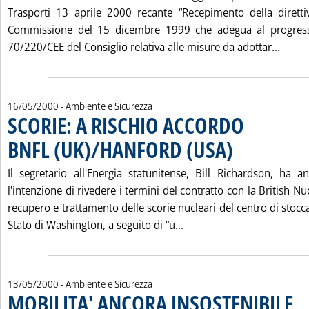
Trasporti 13 aprile 2000 recante “Recepimento della dirett
Commissione del 15 dicembre 1999 che adegua al progresso 
Leggi
70/220/CEE del Consiglio relativa alle misure da adottar...
16/05/2000
- Ambiente e Sicurezza
SCORIE: A RISCHIO ACCORDO
BNFL (UK)/HANFORD (USA)
. Pubblicata martedì 1
Il segretario all'Energia statunitense, Bill Richardson, ha a
l'intenzione di rivedere i termini del contratto con la British Nuc
recupero e trattamento delle scorie nucleari del centro di stocc
Leggi tutta la notizia: 
Stato di Washington, a seguito di “u...
13/05/2000
- Ambiente e Sicurezza
MOBILITA' ANCORA INSOSTENIBILE
. Sot
. Pu