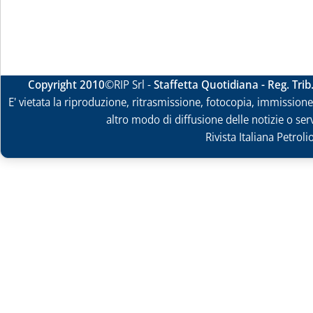
Copyright 2010
©RIP Srl -
Staffetta Quotidiana - Reg. Tri
E' vietata la riproduzione, ritrasmissione, fotocopia, immissione 
altro modo di diffusione delle notizie o ser
Rivista Italiana Petrol