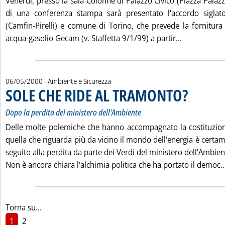
Venerdì, presso la sala Colonne di Palazzo Civico (Piazza Palazzo
di una conferenza stampa sarà presentato l'accordo siglat
(Camfin-Pirelli) e comune di Torino, che prevede la fornitur
Leggi tutt
acqua-gasolio Gecam (v. Staffetta 9/1/99) a partir...
06/05/2000
- Ambiente e Sicurezza
SOLE CHE RIDE AL TRAMONTO?
. Sottotitolo: D
. Pubblicata sa
Dopo la perdita del ministero dell'Ambiente
Delle molte polemiche che hanno accompagnato la costituzio
quella che riguarda più da vicino il mondo dell'energia è certa
seguito alla perdita da parte dei Verdi del ministero dell'Ambien
Non è ancora chiara l'alchimia politica che ha portato il democ..
Torna su...
1
2