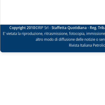
Copyright 2010
©RIP Srl -
Staffetta Quotidiana - Reg. Tri
E' vietata la riproduzione, ritrasmissione, fotocopia, immissione 
altro modo di diffusione delle notizie o ser
Rivista Italiana Petrol