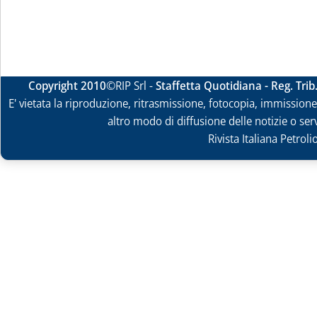
Copyright 2010
©RIP Srl -
Staffetta Quotidiana - Reg. Tri
E' vietata la riproduzione, ritrasmissione, fotocopia, immissione 
altro modo di diffusione delle notizie o ser
Rivista Italiana Petrol