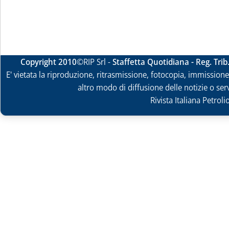
Copyright 2010
©RIP Srl -
Staffetta Quotidiana - Reg. Tri
E' vietata la riproduzione, ritrasmissione, fotocopia, immissione 
altro modo di diffusione delle notizie o ser
Rivista Italiana Petrol