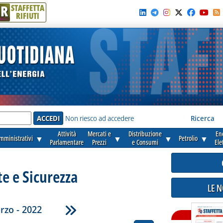
R
STAFFETTA
RIFIUTI
e'
Non riesco ad accedere
Ricerca
Attività
Mercati e
Distribuzione
En
amministrativi
▼
▼
▼
Petrolio
▼
Parlamentare
Prezzi
e Consumi
Ele
e e Sicurezza
LE 
rzo - 2022