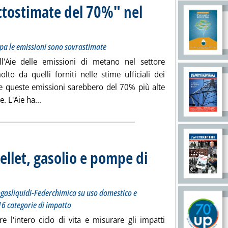
ttostimate del 70%" nel
allarme dell'Aie sui dati 2021. Ma in Europa le emissioni sono sovrastimate
edì 08 marzo 2022 alle 11.46.
opa le emissioni sono sovrastimate
ll'Aie delle emissioni di metano nel settore
to da quelli forniti nelle stime ufficiali dei
ie queste emissioni sarebbero del 70% più alte
Leggi tutta la notizia: 'Emissioni metano "sottosti
. L'Aie ha...
pellet, gasolio e pompe di
di Milano per Assogasliquidi-Federchimica su uso domestico e industriale. Un'analisi sul ciclo di
3.7.
sogasliquidi-Federchimica su uso domestico e
u 16 categorie di impatto
e l'intero ciclo di vita e misurare gli impatti