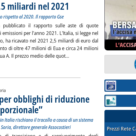
 2,5 miliardi nel 2021
. Sottotitolo: Prezzo medio delle quote quasi r
. Pubblicata lunedì 28 marzo 2022 alle 14.24.
 rispetto al 2020. Il rapporto Gse
 pubblicato il rapporto sulle aste di quote
 emissioni per l'anno 2021. L'Italia, si legge nel
, ha ricavato nel 2021 2,5 miliardi di euro dal
L’ACCIS
to di oltre 47 milioni di Eua e circa 24 milioni
Leggi tutta la notizia: 'Aste CO2
a A. Il prezzo medio delle quot...
ia
Sezione:
oria
per obblighi di riduzione
Sezione: quotaz
oporzionale”
. Sottotitolo: Diverse Pmi storiche del settore energetico in Italia
. Pubblicata venerdì 18 marzo 2022 alle 9.54.
n Italia rischiano il tracollo a causa di un sistema
o Soria, direttore generale Assocostieri
STAFFETTA PRE
Prezzi Rete 