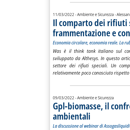
di:
11/03/2022
- Ambiente e Sicurezza -
Alessa
Il comparto dei rifiuti 
frammentazione e co
Economia circolare, economia reale. La rub
Was è il think tank italiano sul c
sviluppato da Althesys. In questo arti
settore dei rifiuti speciali. Un com
relativamente poco conosciuto rispetto
09/03/2022
- Ambiente e Sicurezza
Gpl-biomasse, il confr
ambientali
. Sottotitolo: La discussione
. Pubblicata mercoledì 09 m
La discussione al webinar di Assogasliquidi