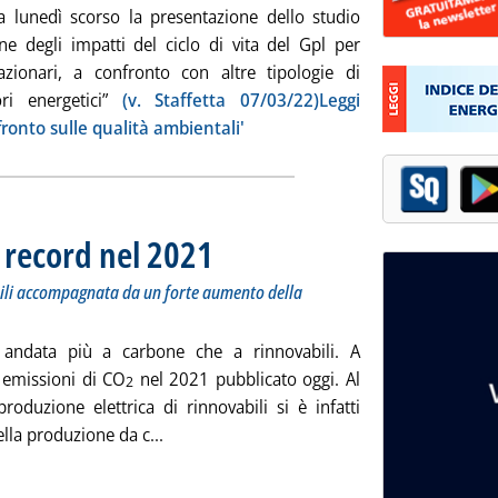
ta lunedì scorso la presentazione dello studio
one degli impatti del ciclo di vita del Gpl per
stazionari, a confronto con altre tipologie di
tori energetici”
(v. Staffetta 07/03/22)Leggi
nfronto sulle qualità ambientali'
 record nel 2021
. Sottotitolo: La crescita senza precedenti delle rin
. Pubblicata martedì 08 marzo 2022 alle 16.58.
bili accompagnata da un forte aumento della
 andata più a carbone che a rinnovabili. A
e emissioni di CO
nel 2021 pubblicato oggi. Al
2
oduzione elettrica di rinnovabili si è infatti
Leggi tutta la notizia: 'Emissioni energeti
la produzione da c...
ia