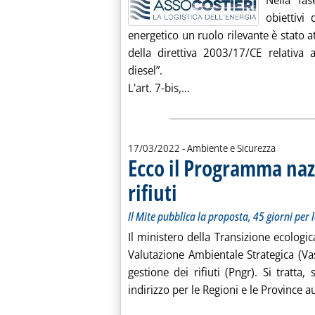
Nella fas
obiettivi
energetico un ruolo rilevante è stato a
della direttiva 2003/17/CE relativa 
diesel”.
Leggi tutta la notizia: '
L'art. 7-bis,...
17/03/2022
- Ambiente e Sicurezza
Ecco il Programma nazi
rifiuti
. Sottotitolo: Il Mite pubblica la proposta
. Pubblicata giovedì 17 marzo 2022 alle 1
Il Mite pubblica la proposta, 45 giorni per 
Il ministero della Transizione ecologi
Valutazione Ambientale Strategica (V
gestione dei rifiuti (Pngr). Si tratta
indirizzo per le Regioni e le Province au