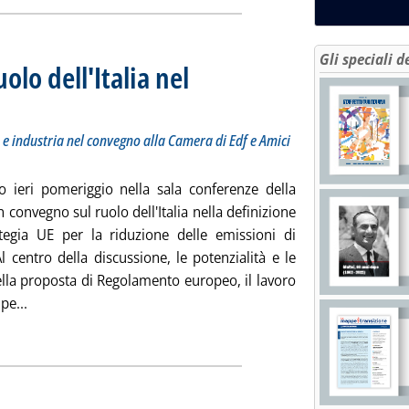
Gli speciali d
olo dell'Italia nel
. Sottotitolo: Dubbi e riflessioni di ambientalisti, politica e industria nel convegno alla Camera 
. Pubblicata martedì 08 marzo 2022 alle 15.45.
ca e industria nel convegno alla Camera di Edf e Amici
to ieri pomeriggio nella sala conferenze della
convegno sul ruolo dell'Italia nella definizione
ategia UE per la riduzione delle emissioni di
 centro della discussione, le potenzialità e le
della proposta di Regolamento europeo, il lavoro
Leggi tutta la notizia: 'Emissioni metano, il ruolo dell'Ita
pe...