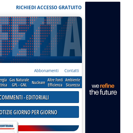
RICHIEDI ACCESSO GRATUITO
Abbonamenti
Contatti
ergia
Gas Naturale
Altre Fonti
Ambiente
Nucleare
ttrica
GPL - GNL
Efficienza
Sicurezza
COMMENTI - EDITORIALI
NOTIZIE GIORNO PER GIORNO