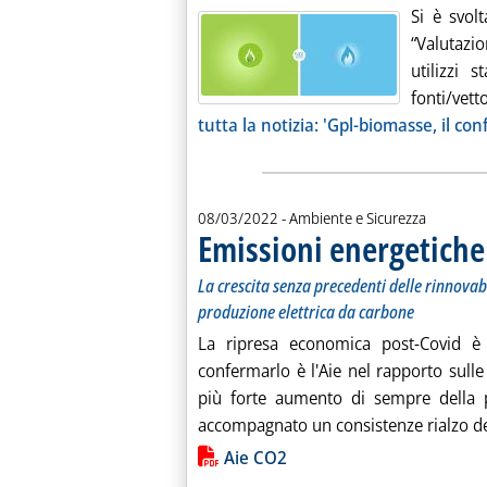
Si è svol
“Valutazi
utilizzi 
fonti/vet
tutta la notizia: 'Gpl-biomasse, il co
08/03/2022
- Ambiente e Sicurezza
Emissioni energetiche
La crescita senza precedenti delle rinnova
produzione elettrica da carbone
La ripresa economica post-Covid è
confermarlo è l'Aie nel rapporto sull
più forte aumento di sempre della pr
accompagnato un consistenze rialzo del
Lista allegati PDF alla notiz
Aie CO2