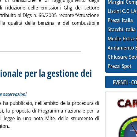
e di transizione e di raggiungimento degli
Margini Com
 di riduzione delle emissioni Ghg del settore
Listini C.C.I.A
ttribuito al Dlgs n. 66/2005 recante “Attuazione
Prezzi Italia
alla qualità della benzina e del combustibile
Stacchi Italia
Carburanti e sanzioni per obblighi di riduzione Ghg: un sistema 
Medie Extra-
Andamento E
Chiusure Set
Prezzi Spot
onale per la gestione dei
EVENTI - 
, 45 giorni per le osservazioni
7.32.
le osservazioni
ca ha pubblicato, nell'ambito della procedura di
as), la proposta di Programma nazionale per la
, si legge in una nota Mite, dello strumento di
Leggi tutta la notizia: 'Ecco il Programma nazionale per la 
ton...