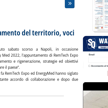
mento del territorio, voci
ta lunedì 28 marzo 2022 alle 17.38.
uto sabato scorso a Napoli, in occasione
gy Med 2022, l'appuntamento di RemTech Expo
amento e rigenerazione, strategie ed obiettivi
re il paese”.
 fa RemTech Expo ed EnergyMed hanno siglato
tante accordo di collaborazione e dopo due
 'Rigenerazione e risanamento del territorio, voci dal RemTech 