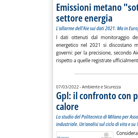
Emissioni metano "so
settore energia
. Sottotitolo: L'
. Pubblicata mart
L'allarme dell'Aie sui dati 2021. Ma in Eur
I dati ottenuti dal monitoraggio de
energetico nel 2021 si discostano mol
governi: per la precisione, secondo A
rispetto a quelle registrate ufficialmente
07/03/2022
- Ambiente e Sicurezza
Gpl: il confronto con 
calore
. Sottotitolo: Lo studio del Politecnico 
. Pubblicata lunedì 07 marzo 2022 alle 1
Lo studio del Politecnico di Milano per As
industriale. Un'analisi sul ciclo di vita e s
Considerar