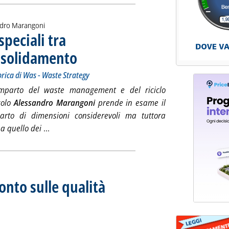
ndro Marangoni
speciali tra
nsolidamento
. Sottotitolo: Economia circolare, economia reale. La rubrica 
. Pubblicata venerdì 11 marzo 2022 alle 14.9.
rica di Was - Waste Strategy
omparto del waste management e del riciclo
colo
Alessandro Marangoni
prende in esame il
parto di dimensioni considerevoli ma tuttora
Leggi tutta la notizia: 'Il comparto dei rifiuti s
 a quello dei
...
onto sulle qualità
 al webinar di Assogasliquidi
arzo 2022 alle 11.57.