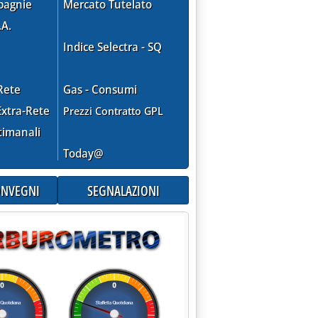
pagnie
Mercato Tutelato
.A.
Indice Selectra - SQ
“sproporzionale”'
Rete
Gas - Consumi
xtra-Rete
Prezzi Contratto GPL
timanali
Today@
CONVEGNI
SEGNALAZIONI
gestione dei rifiuti'