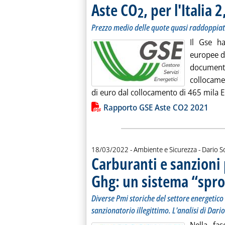
Aste CO
, per l'Italia
2
Prezzo medio delle quote quasi raddoppiato
Il Gse ha
europee di
documento
collocamen
di euro dal collocamento di 465 mila Eu
Lista allegati PDF alla notiz
Rapporto GSE Aste CO2 2021
di:
18/03/2022
- Ambiente e Sicurezza -
Dario S
Carburanti e sanzioni 
Ghg: un sistema “spr
Diverse Pmi storiche del settore energetico i
sanzionatorio illegittimo. L'analisi di Dari