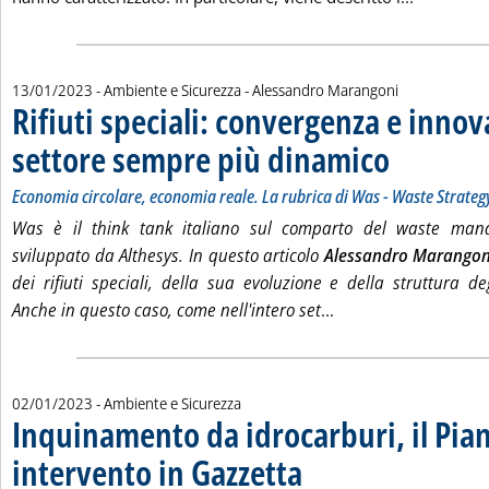
di:
13/01/2023
- Ambiente e Sicurezza -
Alessandro Marangoni
Rifiuti speciali: convergenza e innov
settore sempre più dinamico
. Sottotitolo: Econ
. Pubblicata venerd
Economia circolare, economia reale. La rubrica di Was - Waste Strateg
Was è il think tank italiano sul comparto del waste mana
sviluppato da Althesys. In questo articolo
Alessandro Marangon
dei rifiuti speciali, della sua evoluzione e della struttura deg
Leggi tutta la notiz
Anche in questo caso, come nell'intero set
...
02/01/2023
- Ambiente e Sicurezza
Inquinamento da idrocarburi, il Pia
intervento in Gazzetta
. Pubblicata lunedì 02 gennaio 2023