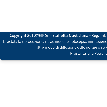
Copyright 2010
©RIP Srl -
Staffetta Quotidiana - Reg. Tri
E' vietata la riproduzione, ritrasmissione, fotocopia, immissione 
altro modo di diffusione delle notizie o ser
Rivista Italiana Petrol