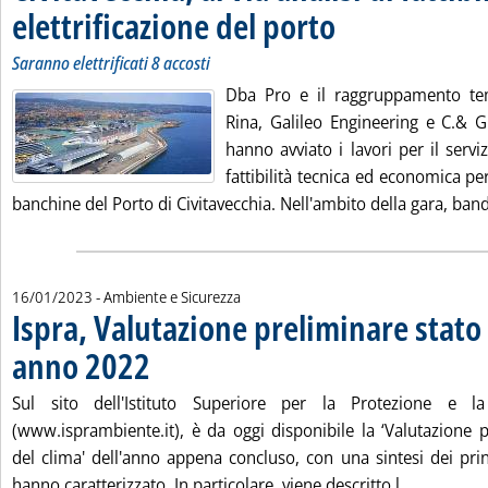
elettrificazione del porto
. Sottotitolo: Saranno elettrifi
. Pubblicata mercoledì 18 gen
Saranno elettrificati 8 accosti
Dba Pro e il raggruppamento t
Rina, Galileo Engineering e C.& G
hanno avviato i lavori per il servi
fattibilità tecnica ed economica per 
banchine del Porto di Civitavecchia. Nell'ambito della gara, bandi
16/01/2023
- Ambiente e Sicurezza
Ispra, Valutazione preliminare stato
anno 2022
. Pubblicata lunedì 16 gennaio 2023 alle 17.20.
Sul sito dell'Istituto Superiore per la Protezione e l
(www.isprambiente.it), è da oggi disponibile la ‘Valutazione p
del clima' dell'anno appena concluso, con una sintesi dei prin
Leggi tutt
hanno caratterizzato. In particolare, viene descritto l...