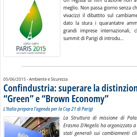
Un regista di film d'azione non a
meglio. Non passa giorno senza ch
vivacizzi il dibattito sul cambia
dato la stura i quarantatre ammin
grandi imprese internazionali, 
Leggi 
summit di Parigi di introdu...
05/06/2015
- Ambiente e Sicurezza
Confindustria: superare la distinzion
“Green” e “Brown Economy”
. Sottotitolo: L'Ital
. Pubblicata venerd
L'Italia prepara l'agenda per la Cop 21 di Parigi
La Struttura di missione di Pal
Erasmo D'Angelis ha organizzato a 
stati generali sui cambiamenti cli