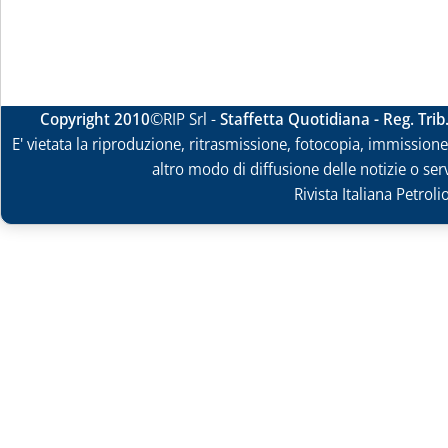
Copyright 2010
©RIP Srl -
Staffetta Quotidiana - Reg. Tri
E' vietata la riproduzione, ritrasmissione, fotocopia, immissione 
altro modo di diffusione delle notizie o ser
Rivista Italiana Petrol