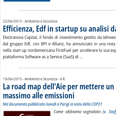
22/06/2015
- Ambiente e Sicurezza
Efficienza, Edf in startup su analisi d
Electranova Capital, il fondo di investimento gestito da Idinve
dal gruppo Edf, con BPI e Allianz, ha annunciato in una nota
nella start up nordamericana FirstFuel per accelerare la sua e
Leggi tutta la notiz
piattaforma Software as a Service (SaaS) di ...
di:
19/06/2015
- Ambiente e Sicurezza -
V.R.
La road map dell'Aie per mettere un
massimo alle emissioni
. Sottotitolo: Nel documento pubbl
. Pubblicata venerdì 19 giugno 20
Nel documento pubblicato lunedì a Parigi in vista della COP21
Come abbiamo segnalato
(v. Sta