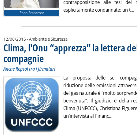
contrapposizione alle tesi del 
L
esplicitamente condannate; un t...
Papa Francesco
12/06/2015
- Ambiente e Sicurezza
Clima, l'Onu “apprezza” la lettera del
compagnie
. Sottotitolo: Anche Repsol tra i firmatari
. Pubblicata venerdì 12 giugno 2015 alle 17.41.
Anche Repsol tra i firmatari
La proposta delle sei compag
riduzione delle emissioni attraver
del gas naturale è “molto sorpren
benvenuta”. Il giudizio è della r
Clima (UNFCCC), Christiana Figueres,
Leggi tutta
un'intervista al Financ...