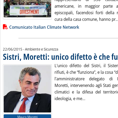
americane, in maggior parte a
episcopali, facendosi forti della 
cura della casa comune, hanno pr..
Lista allegati PDF alla notizia
Comunicato Italian Climate Network
22/06/2015
- Ambiente e Sicurezza
Sistri, Moretti: unico difetto è che f
L'unico difetto del Sistri, il Siste
rifiuti, è che “funziona”, e la cosa “
l'amministratore delegato di
Moretti, intervenendo agli Stati g
climatici e la difesa del territo
Leggi tutta la not
ideologia, e me...
Mauro Moretti