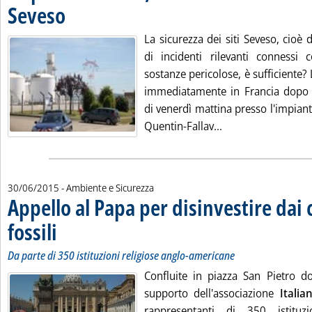
Seveso
. Pubblicata martedì 30 giugno 2015 alle 11.26.
La sicurezza dei siti Seveso, cioè d
di incidenti rilevanti connessi 
sostanze pericolose, è sufficiente
immediatamente in Francia dopo l'
di venerdì mattina presso l'impiant
Leggi tutta la noti
Quentin-Fallav...
30/06/2015
- Ambiente e Sicurezza
Appello al Papa per disinvestire dai
fossili
. Sottotitolo: Da parte di 350 istituzioni religiose anglo-americane
. Pubblicata martedì 30 giugno 2015 alle 9.47.
Da parte di 350 istituzioni religiose anglo-americane
Confluite in piazza San Pietro d
supporto dell'associazione
Itali
rappresentanti di 350 istituzi