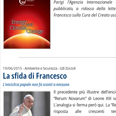
Parigi l'Agenzia Internazionale 
pubblicato, a ridosso della lett
Francesco sulla Cura del Creato usc
di:
19/06/2015
- Ambiente e Sicurezza -
GB Zorzoli
La sfida di Francesco
. Sottotitolo: L'enciclica papale non fa 
. Pubblicata venerdì 19 giugno 2015 all
L'enciclica papale non fa sconti a nessuno
Il precedente più illustre dell'enci
“Rerum Novarum” di Leone XIII sul
L'analogia si ferma però qui. La 
risposta alle crescenti te