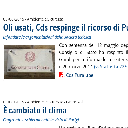
05/06/2015
- Ambiente e Sicurezza
Oli usati, Cds respinge il ricorso di 
Infondate le argomentazioni della società tedesca
Con sentenza del 12 maggio depos
Consiglio di Stato ha respinto i
Gmbh per la riforma della sentenza
il 20 marzo 2014
(v. Staffetta 22/
Lista allegati PDF alla notizia
Cds Puralube
di:
05/06/2015
- Ambiente e Sicurezza -
GB Zorzoli
È cambiato il clima
. Sottotitolo: Confronto e schieramentii in vist
. Pubblicata venerdì 05 giugno 2015 alle 11.4
Confronto e schieramentii in vista di Parigi