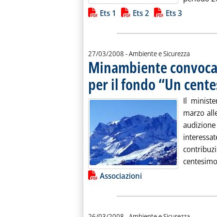
Lista allegati PDF alla notiz
Ets 1
Ets 2
Ets 3
27/03/2008
- Ambiente e Sicurezza
Minambiente convoca 
per il fondo “Un cente
Il minist
marzo all
audizione
interes
contribu
centesimo p
Lista allegati PDF alla notiz
Associazioni
26/03/2008
- Ambiente e Sicurezza