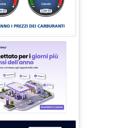
08 alle 16.12.
energetica'
mbre sulle forniture dal Turkmenistan'