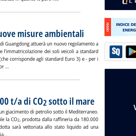
uove misure ambientali
. Pubblicata venerdì 21 marzo 2008 
se di Guangdong attuerà un nuovo regolamento a
 l'immatricolazione dei soli veicoli a standard
(che corrisponde agli standard Euro 3) e - per i
Leggi tutta la notizia: 'Cina, in Guangdong nuove misure 
r ...
00 t/a di CO
sotto il mare
. Pubblicata venerdì 21 marz
2
un giacimento di petrolio sotto il Mediterraneo.
le la CO
, prodotta dalla raffineria da 180.000
2
otta sarà vettoriata allo stato liquido ad una
Leggi tutta la notizia: 'Repsol inietterà 500.000 t/a di CO2 s
a...