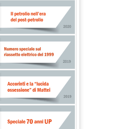
ard emissioni . su diesel locomotori e navi'
ioni su motori diesel di locomotori e navi'