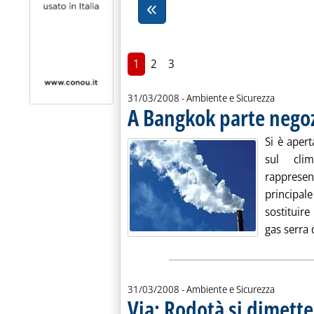
1
2
3
31/03/2008
- Ambiente e Sicurezza
A Bangkok parte negoz
Si è aper
sul cli
rapprese
principale
sostituire
gas serra 
31/03/2008
- Ambiente e Sicurezza
Via: Rodotà si dimette