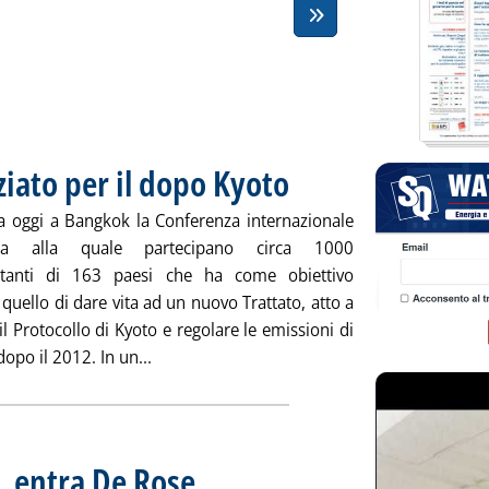
iato per il dopo Kyoto
. Pubblicata lunedì 31 marzo 2008 alle
ta oggi a Bangkok la Conferenza internazionale
ma alla quale partecipano circa 1000
ntanti di 163 paesi che ha come obiettivo
 quello di dare vita ad un nuovo Trattato, atto a
 il Protocollo di Kyoto e regolare le emissioni di
Leggi tutta la notizia: 'A Bangkok parte neg
dopo il 2012. In un...
, entra De Rose