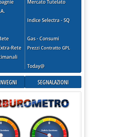
pagnie
Mercato Tutelato
.A.
Indice Selectra - SQ
Rete
Gas - Consumi
xtra-Rete
Prezzi Contratto GPL
timanali
Today@
CONVEGNI
SEGNALAZIONI
nte convoca associazioni . per il fondo “Un centesimo per il cli