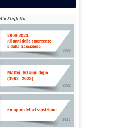
ella Staffetta
alle 16.1.
ti su emissioni CO2'