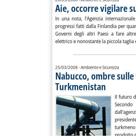
Aie, occorre vigilare s
In una nota, l'Agenzia internazional
progressi fatti dalla Finlandia per qua
Governi degli altri Paesi a fare altr
elettrico e nonostante la piccola taglia e
25/03/2008
- Ambiente e Sicurezza
Nabucco, ombre sulle 
Turkmenistan
. Pubblicata martedì
Il futuro
Secondo 
dall'agenz
presiden
turkmeno
prodotto ri