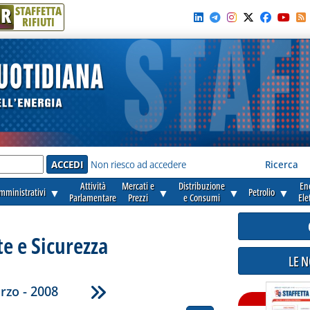
R
STAFFETTA
RIFIUTI
e'
Non riesco ad accedere
Ricerca
Attività
Mercati e
Distribuzione
En
amministrativi
▼
▼
▼
Petrolio
▼
Parlamentare
Prezzi
e Consumi
Ele
e e Sicurezza
LE 
rzo - 2008