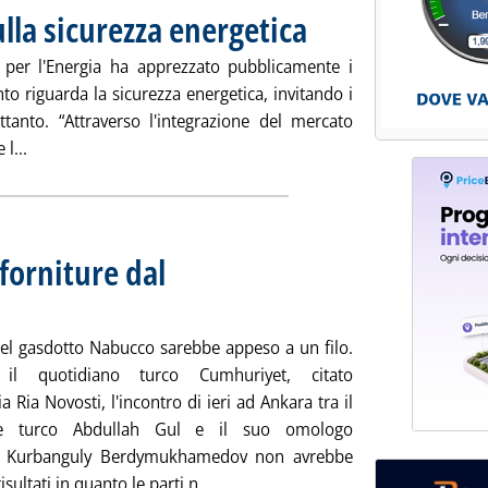
ulla sicurezza energetica
. Pubblicata mercoledì 26 marzo 20
e per l'Energia ha apprezzato pubblicamente i
nto riguarda la sicurezza energetica, invitando i
ettanto. “Attraverso l'integrazione del mercato
Leggi tutta la notizia: 'Aie, occorre vigilare sulla sicurezza 
 l...
forniture dal
 25 marzo 2008 alle 15.1.
 del gasdotto Nabucco sarebbe appeso a un filo.
il quotidiano turco Cumhuriyet, citato
ia Ria Novosti, l'incontro di ieri ad Ankara tra il
te turco Abdullah Gul e il suo omologo
 Kurbanguly Berdymukhamedov non avrebbe
Leggi tutta la notizia: 'Nabucco, o
sultati in quanto le parti n...