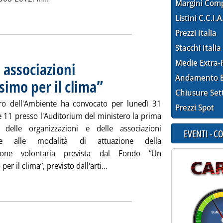
Margini Com
ia
Listini C.C.I.A
Prezzi Italia
Stacchi Italia
Medie Extra-
associazioni
Andamento E
simo per il clima”
. Pubblicata giovedì 27 marzo 2008 alle 12.39.
Chiusure Set
ero dell'Ambiente ha convocato per lunedì 31
Prezzi Spot
e 11 presso l'Auditorium del ministero la prima
 delle organizzazioni e delle associazioni
EVENTI - 
sate alle modalità di attuazione della
zione volontaria prevista dal Fondo “Un
Leggi tutta la notizia: 'Minambie
er il clima”, previsto dall'arti...
ia