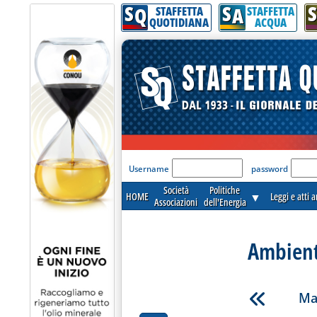
S
S
S
Q
A
STAFFETTA
STAFFETTA
QUOTIDIANA
ACQUA
'Modulo Login per acceder
Username
password
Società
Politiche
HOME
▼
Leggi e atti 
Associazioni
dell'Energia
Ambient
Ma