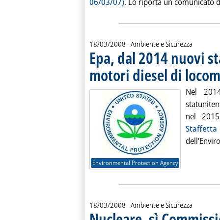
06/03/07)
. Lo riporta un comunicato d
18/03/2008
- Ambiente e Sicurezza
Epa, dal 2014 nuovi s
motori diesel di locom
Nel 2014
statunite
nel 2015
Staffett
dell'Envir
Environmental Protection Agency
18/03/2008
- Ambiente e Sicurezza
Nucleare, sì Commissio