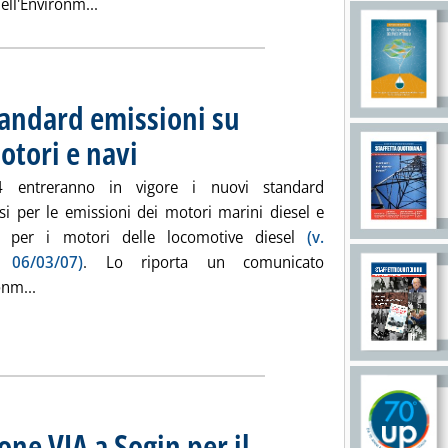
Leggi tutta la notizia: 'Epa, dal 2014 nuovi stand
ell'Environm...
tandard emissioni su
otori e navi
. Pubblicata martedì 18 marzo 2008 alle 17.31.
 entreranno in vigore i nuovi standard
nsi per le emissioni dei motori marini diesel e
 per i motori delle locomotive diesel
(v.
a 06/03/07)
. Lo riporta un comunicato
Leggi tutta la notizia: 'Epa, dal 2014 nuovi standard emiss
onm...
ne VIA a Sogin per il