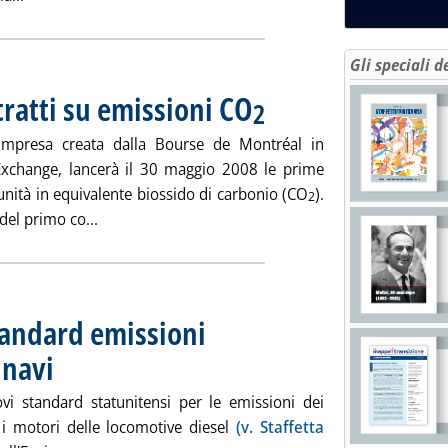
Gli speciali d
ratti su emissioni CO
. Pubblicata mercoledì 19 marzo 2008 
2
impresa creata dalla Bourse de Montréal in
Exchange, lancerà il 30 maggio 2008 le prime
 unità in equivalente biossido di carbonio (CO
).
2
Leggi tutta la notizia: 'Canada: a maggio contrat
 del primo co...
tandard emissioni
 navi
. Pubblicata mercoledì 19 marzo 2008 alle 16.0.
i standard statunitensi per le emissioni dei
i motori delle locomotive diesel
(v. Staffetta