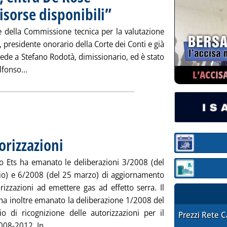
risorse disponibili”
. Pubblicata lunedì 31 marzo 2008 alle 13.29.
e della Commissione tecnica per la valutazione
 presidente onorario della Corte dei Conti e già
cede a Stefano Rodotà, dimissionario, ed è stato
Leggi tutta la notizia: 'Via: Rodotà si dimette, entra De 
fonso...
L’ACCIS
orizzazioni
. Pubblicata giovedì 27 marzo 2008 alle 14.42.
Sezione:
to Ets ha emanato le deliberazioni 3/2008 (del
Sezione: quotaz
io) e 6/2008 (del 25 marzo) di aggiornamento
rizzazioni ad emettere gas ad effetto serra. Il
ha inoltre emanato la deliberazione 1/2008 del
o di ricognizione delle autorizzazioni per il
STAFFETTA PRE
Prezzi Rete 
Leggi tutta la notizia: 'Ets, delibere Comitato . s
08-2012. In...