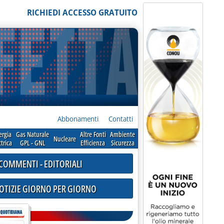
RICHIEDI ACCESSO GRATUITO
Abbonamenti
Contatti
ergia
Gas Naturale
Altre Fonti
Ambiente
Nucleare
ttrica
GPL - GNL
Efficienza
Sicurezza
COMMENTI - EDITORIALI
NOTIZIE GIORNO PER GIORNO