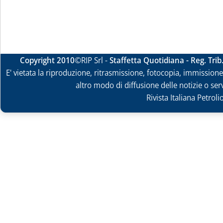
Copyright 2010
©RIP Srl -
Staffetta Quotidiana - Reg. Tri
E' vietata la riproduzione, ritrasmissione, fotocopia, immissione 
altro modo di diffusione delle notizie o ser
Rivista Italiana Petrol