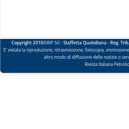
Copyright 2010
©RIP Srl -
Staffetta Quotidiana - Reg. Tri
E' vietata la riproduzione, ritrasmissione, fotocopia, immissione 
altro modo di diffusione delle notizie o ser
Rivista Italiana Petrol