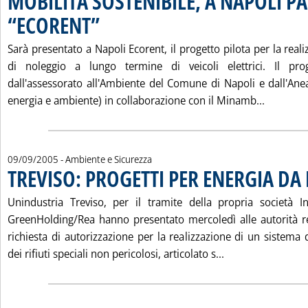
MOBILITÀ SOSTENIBILE, A NAPOLI P
“ECORENT”
. Pubblicata mercoledì 21 settembre 2005 alle 15.13.
Sarà presentato a Napoli Ecorent, il progetto pilota per la real
di noleggio a lungo termine di veicoli elettrici. Il prog
dall'assessorato all'Ambiente del Comune di Napoli e dall'An
Leggi tu
energia e ambiente) in collaborazione con il Minamb...
09/09/2005
- Ambiente e Sicurezza
TREVISO: PROGETTI PER ENERGIA DA 
Unindustria Treviso, per il tramite della propria società In
GreenHolding/Rea hanno presentato mercoledì alle autorità r
richiesta di autorizzazione per la realizzazione di un sistema
Leggi tutta la n
dei rifiuti speciali non pericolosi, articolato s...