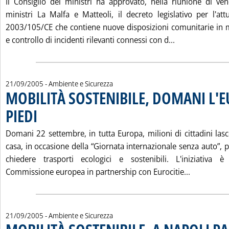
Il Consiglio dei ministri ha approvato, nella riunione di ve
ministri La Malfa e Matteoli, il decreto legislativo per l'att
2003/105/CE che contiene nuove disposizioni comunitarie in 
Leggi tutta la
e controllo di incidenti rilevanti connessi con d...
21/09/2005
- Ambiente e Sicurezza
MOBILITÀ SOSTENIBILE, DOMANI L'
PIEDI
. Pubblicata mercoledì 21 settembre 2005 alle 15.15.
Domani 22 settembre, in tutta Europa, milioni di cittadini las
casa, in occasione della “Giornata internazionale senza auto”, 
chiedere trasporti ecologici e sostenibili. L'iniziativa è
Leggi tutt
Commissione europea in partnership con Eurocitie...
21/09/2005
- Ambiente e Sicurezza