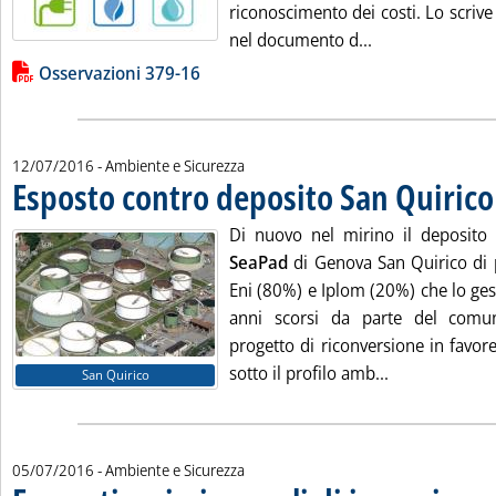
riconoscimento dei costi. Lo scrive 
Leggi tutta la n
nel documento d...
Lista allegati PDF alla notizia
Osservazioni 379-16
12/07/2016
- Ambiente e Sicurezza
Esposto contro deposito San Quirico
Di nuovo nel mirino il deposito d
SeaPad
di Genova San Quirico di 
Eni (80%) e Iplom (20%) che lo gest
anni scorsi da parte del com
progetto di riconversione in favore 
Leggi tutta la
sotto il profilo amb...
San Quirico
05/07/2016
- Ambiente e Sicurezza