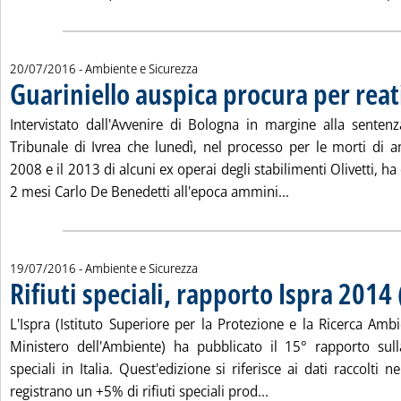
20/07/2016
- Ambiente e Sicurezza
Guariniello auspica procura per reat
Intervistato dall'Avvenire di Bologna in margine alla sente
Tribunale di Ivrea che lunedì, nel processo per le morti di a
2008 e il 2013 di alcuni ex operai degli stabilimenti Olivetti, h
Leggi tutta la not
2 mesi Carlo De Benedetti all'epoca ammini...
19/07/2016
- Ambiente e Sicurezza
Rifiuti speciali, rapporto Ispra 2014
. Pubblicata martedì 19 luglio 2016 alle 15.18.
L'Ispra (Istituto Superiore per la Protezione e la Ricerca Amb
Ministero dell'Ambiente) ha pubblicato il 15° rapporto sulla
speciali in Italia. Quest'edizione si riferisce ai dati raccolti 
Leggi tutta la notizia
registrano un +5% di rifiuti speciali prod...