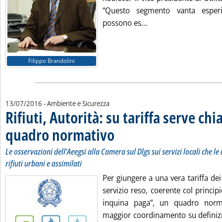
“Questo segmento vanta esperi
Leggi tutta la notizia:
possono es...
Filippo Brandolini
13/07/2016
- Ambiente e Sicurezza
Rifiuti, Autorità: su tariffa serve chi
quadro normativo
. Sottotitolo: Le osservazioni dell'Aeegsi alla 
. Pubblicata mercoledì 13 luglio 2016 alle 9.2
Le osservazioni dell'Aeegsi alla Camera sul Dlgs sui servizi locali che l
rifiuti urbani e assimilati
Per giungere a una vera tariffa dei
servizio reso, coerente col princip
inquina paga”, un quadro norm
maggior coordinamento su definizio