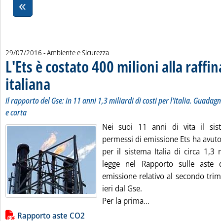
29/07/2016
- Ambiente e Sicurezza
L'Ets è costato 400 milioni alla raffi
italiana
. Sottotitolo: Il rapporto del Gse: in 11 anni 1,3 miliardi di costi per l'It
. Pubblicata venerdì 29 luglio 2016 alle 10.41.
Il rapporto del Gse: in 11 anni 1,3 miliardi di costi per l'Italia. Guadag
e carta
Nei suoi 11 anni di vita il si
permessi di emissione Ets ha avut
per il sistema Italia di circa 1,3 
legge nel Rapporto sulle aste
emissione relativo al secondo tri
ieri dal Gse.
Leggi tutta la notizi
Per la prima...
Lista allegati PDF alla notizia
Rapporto aste CO2