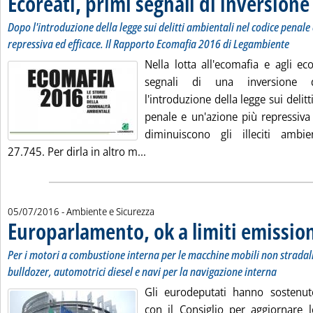
Ecoreati, primi segnali di inversion
Dopo l'introduzione della legge sui delitti ambientali nel codice penale
repressiva ed efficace. Il Rapporto Ecomafia 2016 di Legambiente
Nella lotta all'ecomafia e agli ec
segnali di una inversione 
l'introduzione della legge sui delit
penale e un'azione più repressiva
diminuiscono gli illeciti ambie
Leggi tutta la notizia: 'Ecoreati, 
27.745. Per dirla in altro m...
05/07/2016
- Ambiente e Sicurezza
Europarlamento, ok a limiti emissio
Per i motori a combustione interna per le macchine mobili non stradal
bulldozer, automotrici diesel e navi per la navigazione interna
Gli eurodeputati hanno sostenut
con il Consiglio per aggiornare l