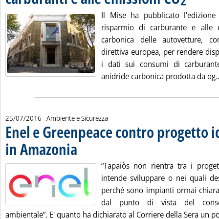
2
Il Mise ha pubblicato l'edizion
risparmio di carburante e alle 
carbonica delle autovetture, 
direttiva europea, per rendere dis
i dati sui consumi di carburant
anidride carbonica prodotta da og..
25/07/2016
- Ambiente e Sicurezza
Enel e Greenpeace contro progetto i
in Amazonia
. Pubblicata lunedì 25 luglio 2016 alle 14.39.
“Tapaiòs non rientra tra i proget
intende sviluppare o nei quali de
perché sono impianti ormai chiara
dal punto di vista del conse
ambientale”. E' quanto ha dichiarato al Corriere della Sera un po