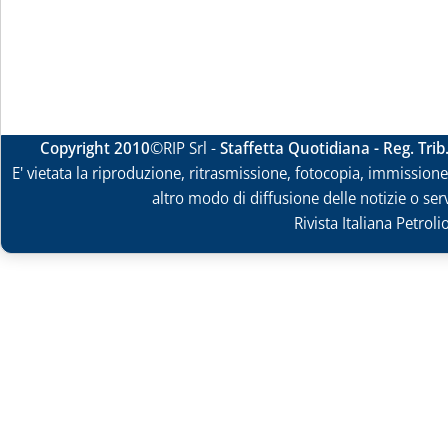
Copyright 2010
©RIP Srl -
Staffetta Quotidiana - Reg. Tri
E' vietata la riproduzione, ritrasmissione, fotocopia, immissione 
altro modo di diffusione delle notizie o ser
Rivista Italiana Petrol