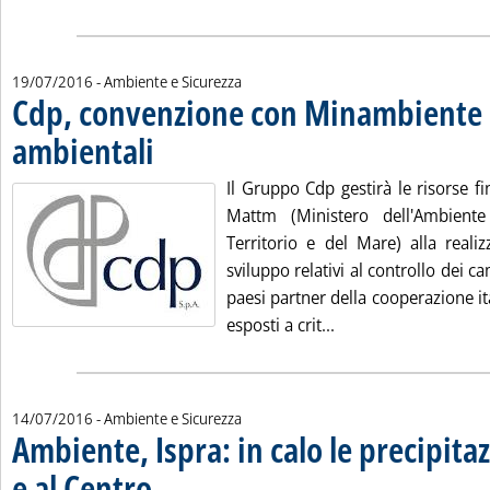
19/07/2016
- Ambiente e Sicurezza
Cdp, convenzione con Minambiente 
ambientali
. Pubblicata martedì 19 luglio 2016 alle 9.12.
Il Gruppo Cdp gestirà le risorse fi
Mattm (Ministero dell'Ambient
Territorio e del Mare) alla realiz
sviluppo relativi al controllo dei c
paesi partner della cooperazione i
Leggi tutta la noti
esposti a crit...
14/07/2016
- Ambiente e Sicurezza
Ambiente, Ispra: in calo le precipita
e al Centro
. Pubblicata giovedì 14 luglio 2016 alle 11.43.