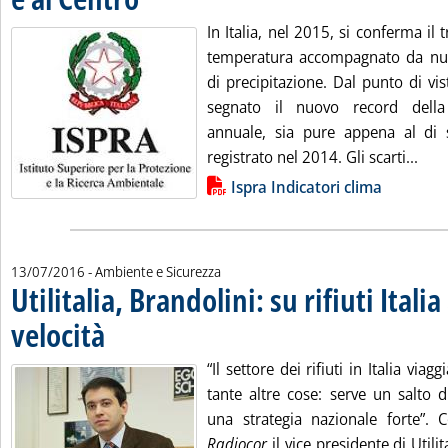
In Italia, nel 2015, si conferma il
temperatura accompagnato da num
di precipitazione. Dal punto di vi
segnato il nuovo record dell
annuale, sia pure appena al di 
Legg
registrato nel 2014. Gli scarti...
Lista allegati PDF alla notizia
Ispra Indicatori clima
13/07/2016
- Ambiente e Sicurezza
Utilitalia, Brandolini: su rifiuti Itali
velocità
. Pubblicata mercoledì 13 luglio 2016 alle 9.54.
“Il settore dei rifiuti in Italia via
tante altre cose: serve un salto d
una strategia nazionale forte”. C
Radiocor
il vice presidente di Utili