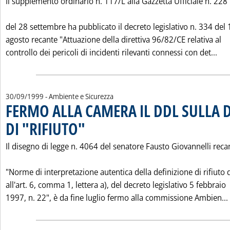
Il supplemento ordinario n. 117/L alla Gazzetta Ufficiale n. 228
del 28 settembre ha pubblicato il decreto legislativo n. 334 del 
agosto recante "Attuazione della direttiva 96/82/CE relativa al
Leg
controllo dei pericoli di incidenti rilevanti connessi con det...
30/09/1999
- Ambiente e Sicurezza
FERMO ALLA CAMERA IL DDL SULLA 
DI "RIFIUTO"
. Pubblicata giovedì 30 settembre 1999 alle 0.0.
Il disegno di legge n. 4064 del senatore Fausto Giovannelli reca
"Norme di interpretazione autentica della definizione di rifiuto d
all'art. 6, comma 1, lettera a), del decreto legislativo 5 febbraio
1997, n. 22", è da fine luglio fermo alla commissione Ambien...