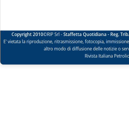
Copyright 2010
©RIP Srl -
Staffetta Quotidiana - Reg. Tri
E' vietata la riproduzione, ritrasmissione, fotocopia, immissione 
altro modo di diffusione delle notizie o ser
Rivista Italiana Petrol