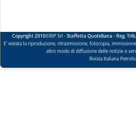
Copyright 2010
©RIP Srl -
Staffetta Quotidiana - Reg. Tri
E' vietata la riproduzione, ritrasmissione, fotocopia, immissione 
altro modo di diffusione delle notizie o ser
Rivista Italiana Petrol