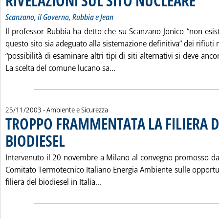
RIVELAZIONI SUL SITO NUCLEARE
Scanzano, il Governo, Rubbia e Jean
Il professor Rubbia ha detto che su Scanzano Jonico “non esist
questo sito sia adeguato alla sistemazione definitiva” dei rifiuti 
“possibilità di esaminare altri tipi di siti alternativi si deve anc
Leggi tutta la notizia: 'RIV
La scelta del comune lucano sa...
25/11/2003
- Ambiente e Sicurezza
TROPPO FRAMMENTATA LA FILIERA D
BIODIESEL
. Pubblicata martedì 25 novembre 2003 alle 15.18.
Intervenuto il 20 novembre a Milano al convegno promosso d
Comitato Termotecnico Italiano Energia Ambiente sulle opportun
Leggi tutta la notizia: 'TROPPO
filiera del biodiesel in Italia...