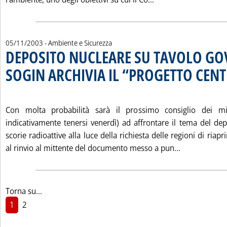
05/11/2003
- Ambiente e Sicurezza
DEPOSITO NUCLEARE SU TAVOLO GO
SOGIN ARCHIVIA IL “PROGETTO CENT
. Pubblicata mercoledì 05 novembre 2003 alle 15.45.
Con molta probabilità sarà il prossimo consiglio dei mi
indicativamente tenersi venerdì) ad affrontare il tema del dep
scorie radioattive alla luce della richiesta delle regioni di riapr
Leggi tutta
al rinvio al mittente del documento messo a pun...
Torna su...
1
2