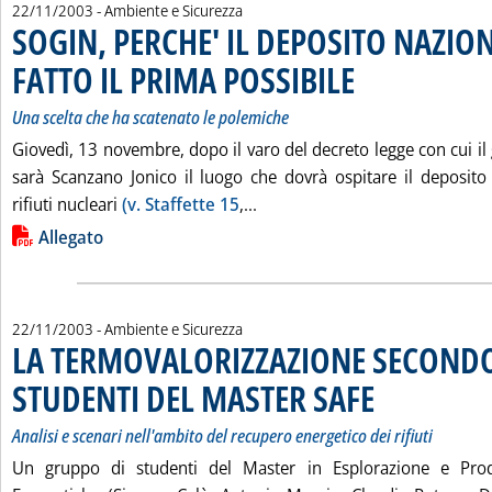
22/11/2003
- Ambiente e Sicurezza
SOGIN, PERCHE' IL DEPOSITO NAZIO
FATTO IL PRIMA POSSIBILE
. Sottotitolo: Una scelta 
. Pubblicata sabato 22 no
Una scelta che ha scatenato le polemiche
Giovedì, 13 novembre, dopo il varo del decreto legge con cui i
sarà Scanzano Jonico il luogo che dovrà ospitare il deposito
Leggi tutta la notizia: 'SOG
rifiuti nucleari
(v. Staffette 15
,...
Lista allegati PDF alla notizia
Allegato
22/11/2003
- Ambiente e Sicurezza
LA TERMOVALORIZZAZIONE SECONDO
STUDENTI DEL MASTER SAFE
. Sottotitolo: Analisi e
. Pubblicata sabato 2
Analisi e scenari nell'ambito del recupero energetico dei rifiuti
Un gruppo di studenti del Master in Esplorazione e Prod