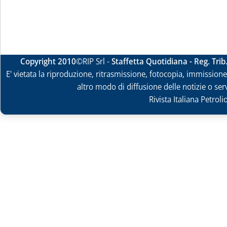
Copyright 2010
©RIP Srl -
Staffetta Quotidiana - Reg. Tri
E' vietata la riproduzione, ritrasmissione, fotocopia, immissione 
altro modo di diffusione delle notizie o ser
Rivista Italiana Petrol