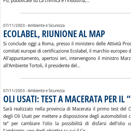
Leggi tutta la not
Po, pubblicate su La chimica e l'industria,...
07/11/2003
- Ambiente e Sicurezza
ECOLABEL, RIUNIONE AL MAP
. Pubblicata vener
Si conclude oggi a Roma, presso il ministero delle Attività Prod
comitati europei di certificazione Ecolabel, il marchio europeo d
All'appuntamento, apertosi ieri, intervengono il ministro Marz
Leggi tutta la notizia:
all'Ambiente Tortoli, il presidente del...
07/11/2003
- Ambiente e Sicurezza
OLI USATI: TEST A MACERATA PER IL “
Sarà realizzato nella provincia di Macerata il primo test del 
degli Oli Usati per mettere a disposizione degli automobilisti c
te” per cambiare l'olio la possibilità di disfarsi dell'olio
Leggi tutta la notiz
l'ambiente, uno degli obiettivi su cui il Co...