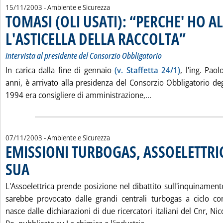
15/11/2003
- Ambiente e Sicurezza
TOMASI (OLI USATI): “PERCHE' HO A
L'ASTICELLA DELLA RACCOLTA”
. Sottotitolo: I
. Pubblicata sa
Intervista al presidente del Consorzio Obbligatorio
In carica dalla fine di gennaio
(v. Staffetta 24/1)
, l'ing. Pa
anni, è arrivato alla presidenza del Consorzio Obbligatorio degl
Leggi tutta la noti
1994 era consigliere di amministrazione,...
07/11/2003
- Ambiente e Sicurezza
EMISSIONI TURBOGAS, ASSOELETTRIC
SUA
. Pubblicata venerdì 07 novembre 2003 alle 15.42.
L'Assoelettrica prende posizione nel dibattito sull'inquinamento
sarebbe provocato dalle grandi centrali turbogas a ciclo c
nasce dalle dichiarazioni di due ricercatori italiani del Cnr, Ni