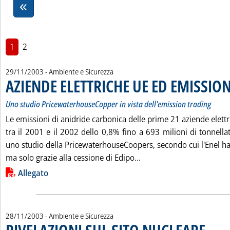
1
2
29/11/2003
- Ambiente e Sicurezza
AZIENDE ELETTRICHE UE ED EMISSION
Uno studio PricewaterhouseCopper in vista dell'emission trading
Le emissioni di anidride carbonica delle prime 21 aziende elett
tra il 2001 e il 2002 dello 0,8% fino a 693 milioni di tonnellat
uno studio della PricewaterhouseCoopers, secondo cui l'Enel ha r
Leggi tutta la notizia:
ma solo grazie alla cessione di Edipo...
Lista allegati PDF alla notizia
Allegato
28/11/2003
- Ambiente e Sicurezza
. Sottotit
. Pubblic