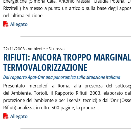
Energetiche (Simona Calà, Antonio Messia, Claudia Potena, 
Rizzitelli) ha messo a punto un articolo sulla base degli appos
Leggi tutta la notizia: 'LA TERMOVAL
nell'ultima edizione...
Lista allegati PDF alla notizia
Allegato
22/11/2003
- Ambiente e Sicurezza
RIFIUTI: ANCORA TROPPO MARGINAL
TERMOVALORIZZAZIONE
. Sottotitolo: Dal rapporto Apat
. Pubblicata sabato 22 novembr
Dal rapporto Apat-Onr una panoramica sulla situazione italiana
Presentato mercoledì a Roma, alla presenza del sottoseg
dell'Ambiente, Tortoli, il Rapporto Rifiuti 2003, elaborato da
protezione dell'ambiente e per i servizi tecnici) e dall'Onr (Oss
Leggi tutta l
Rifiuti) analizza, in oltre 500 pagine, la produz...
Lista allegati PDF alla notizia
Allegato