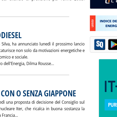
Leggi tutta la notizia: 'LUBRIFICANTI: INVARIATO IL CONTRIB
ODIESEL
. Pubblicata venerdì 19 novembre 2004 alle 15.5.
a Silva, ha annunciato lunedì il prossimo lancio
caturisce non solo da motivazioni energetiche e
omico e sociale.
Leggi tutta la notizia: 'BRASILE 
tro dell'Energia, Dilma Rousse...
A CON O SENZA GIAPPONE
. Pubblicata giovedì 18 novembre
ì una proposta di decisione del Consiglio sul
nucleare Iter, che ricalca in buona sostanza la
Leggi tutta la notizia: 'UE: “ITER” IN FRANCIA CON
 Francia...