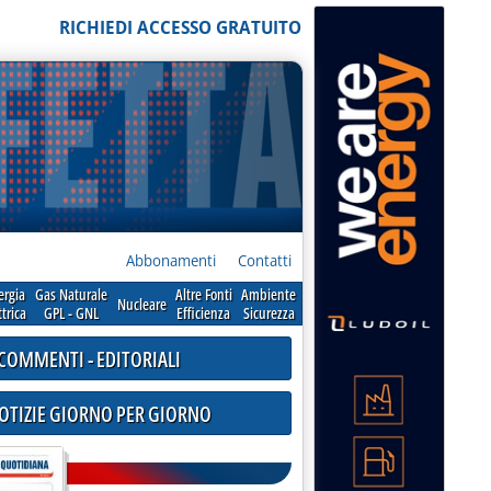
RICHIEDI ACCESSO GRATUITO
Abbonamenti
Contatti
ergia
Gas Naturale
Altre Fonti
Ambiente
Nucleare
ttrica
GPL - GNL
Efficienza
Sicurezza
COMMENTI - EDITORIALI
NOTIZIE GIORNO PER GIORNO