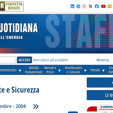
R
STAFFETTA
RIFIUTI
e'
Non riesco ad accedere
Ricerca
Attività
Mercati e
Distribuzione
En
amministrativi
▼
▼
▼
Petrolio
▼
Parlamentare
Prezzi
e Consumi
Ele
e e Sicurezza
LE 
mbre - 2004