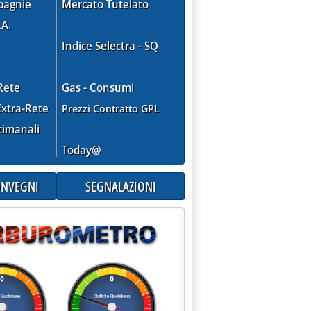
pagnie
Mercato Tutelato
.A.
Indice Selectra - SQ
Rete
Gas - Consumi
xtra-Rete
Prezzi Contratto GPL
timanali
NTE SCEGLIE GIAPPONESI . '
Today@
CONVEGNI
SEGNALAZIONI
4 alle 15.27.
IO IL CCGT'