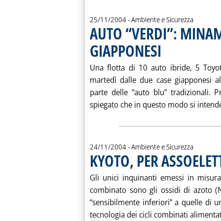
25/11/2004
- Ambiente e Sicurezza
AUTO “VERDI”: MINAM
GIAPPONESI
. Pubblicata giovedì 25 novembre 2004 alle 15.34.
Una flotta di 10 auto ibride, 5 Toyo
martedì dalle due case giapponesi al
parte delle “auto blu” tradizionali. P
spiegato che in questo modo si intende
24/11/2004
- Ambiente e Sicurezza
KYOTO, PER ASSOELET
Gli unici inquinanti emessi in misura
combinato sono gli ossidi di azoto (
“sensibilmente inferiori” a quelle di u
tecnologia dei cicli combinati alimentati