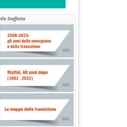
ella Staffetta
CLEARE'
ION TRADING, SI NAVIGA A VISTA'