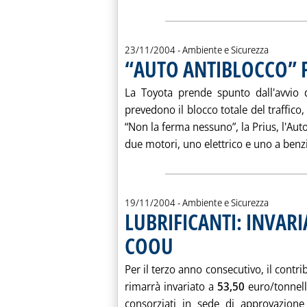
23/11/2004
- Ambiente e Sicurezza
“AUTO ANTIBLOCCO” F
. Pubblicata martedì 23 novembre 2004 alle 15.28.
La Toyota prende spunto dall'avvio 
prevedono il blocco totale del traffico,
“Non la ferma nessuno”, la Prius, l'Au
due motori, uno elettrico e uno a benzin
19/11/2004
- Ambiente e Sicurezza
LUBRIFICANTI: INVARI
COOU
. Pubblicata venerdì 19 novembre 2004 alle 15.12.
Per il terzo anno consecutivo, il contri
rimarrà invariato a
53,50
euro/tonnella
consorziati in sede di approvazione