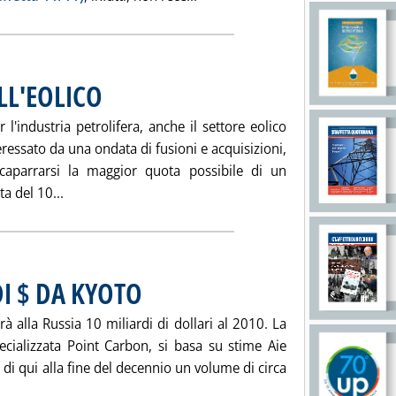
L'EOLICO
. Pubblicata sabato 13 novembre 2004 alle 14.51.
l'industria petrolifera, anche il settore eolico
ressato da una ondata di fusioni e acquisizioni,
caparrarsi la maggior quota possibile di un
Leggi tutta la notizia: 'GRANDI MANOVRE NELL'EOL
a del 10...
DI $ DA KYOTO
. Pubblicata giovedì 11 novembre 2004 alle 15.6.
rà alla Russia 10 miliardi di dollari al 2010. La
pecializzata Point Carbon, si basa su stime Aie
di qui alla fine del decennio un volume di circa
eggi tutta la notizia: 'RUSSIA: 10 MILIARDI DI $ DA KYOTO'