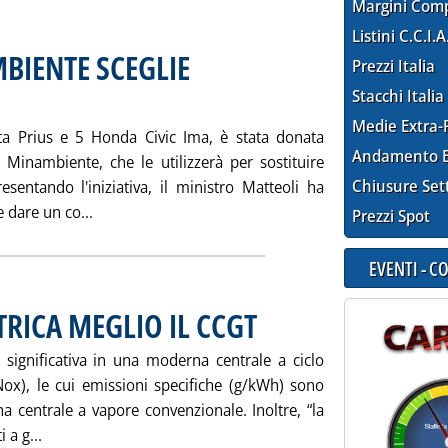
Margini Com
Listini C.C.I.A
BIENTE SCEGLIE
Prezzi Italia
Stacchi Italia
Medie Extra-
ta Prius e 5 Honda Civic Ima, è stata donata
Andamento E
 Minambiente, che le utilizzerà per sostituire
Chiusure Set
resentando l'iniziativa, il ministro Matteoli ha
Leggi tutta la notizia: 'AUTO “VERDI”: MINAMBIE
 dare un co...
Prezzi Spot
EVENTI - 
TRICA MEGLIO IL CCGT
. Pubblicata mercoledì 24 novembre 200
 significativa in una moderna centrale a ciclo
Nox), le cui emissioni specifiche (g/kWh) sono
na centrale a vapore convenzionale. Inoltre, “la
Leggi tutta la notizia: 'KYOTO, PER ASSOELETTRICA MEGL
 a g...