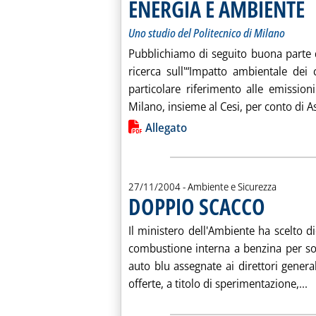
ENERGIA E AMBIENTE
. S
. P
Uno studio del Politecnico di Milano
Pubblichiamo di seguito buona parte d
ricerca sull'“Impatto ambientale dei 
particolare riferimento alle emissioni
Milano, insieme al Cesi, per conto di As
Lista allegati PDF alla notiz
Allegato
27/11/2004
- Ambiente e Sicurezza
DOPPIO SCACCO
. Pubblicata s
Il ministero dell'Ambiente ha scelto d
combustione interna a benzina per sosti
auto blu assegnate ai direttori general
L
offerte, a titolo di sperimentazione,...