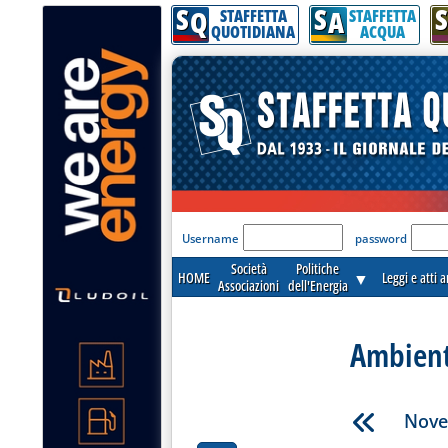
S
S
S
Q
A
STAFFETTA
STAFFETTA
QUOTIDIANA
ACQUA
'Modulo Login per acceder
Username
password
Società
Politiche
HOME
▼
Leggi e atti 
Associazioni
dell'Energia
Ambient
Nove