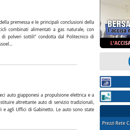
ottotitolo: Uno studio del Politecnico di Milano
ubblicata sabato 27 novembre 2004 alle 15.21.
ella premessa e le principali conclusioni della
cicli combinati alimentati a gas naturale, con
 di polveri sottili” condotta dal Politecnico di
L’ACCIS
Leggi tutta la notizia: 'CCGT: “SOLUZIONE MIGLIORE”
soel...
ia
abato 27 novembre 2004 alle 15.20.
Sezione:
ieci auto giapponesi a propulsione elettrica e a
Sezione: quotaz
tuire altrettante auto di servizio tradizionali,
i e agli Uffici di Gabinetto. Le auto sono state
eggi tutta la notizia: 'DOPPIO SCACCO'
STAFFETTA PRE
Prezzi Rete 