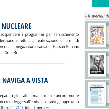
Gli speciali d
 NUCLEARE
. Pubblicata mercoledì 17 novembre 2004 alle 15.35.
 sospendere i programmi per l'arricchimento
ideravano diretti alla realizzazione di armi di
 Vienna, il negoziatore iraniano, Hassan Rohani,
Leggi tutta la notizia: 'IRAN FIRMA ACCORDO NU
 e Gran Br...
 NAVIGA A VISTA
. Sottotitolo: La Russia forse ha complicato le cose
. Pubblicata sabato 13 novembre 2004 alle 15.3.
reparato gli scaffali ma la merce ancora non è
 decreto-legge sull'emission trading, approvato
Leggi tutta la notizia: 'EMISS
affetta 11/11)
, infatti, non rece...