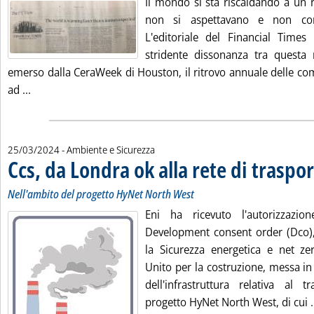
Il mondo si sta riscaldando a un r
non si aspettavano e non co
L'editoriale del Financial Times 
stridente dissonanza tra questa 
emerso dalla CeraWeek di Houston, il ritrovo annuale delle co
Leggi tutta la notizia: 'Clima, FT: nessuno minimizzi la m
ad ...
25/03/2024
- Ambiente e Sicurezza
Ccs, da Londra ok alla rete di traspo
Nell'ambito del progetto HyNet North West
Eni ha ricevuto l'autorizzazi
Development consent order (Dco),
la Sicurezza energetica e net z
Unito per la costruzione, messa in
dell'infrastruttura relativa al 
progetto HyNet North West, di cui .