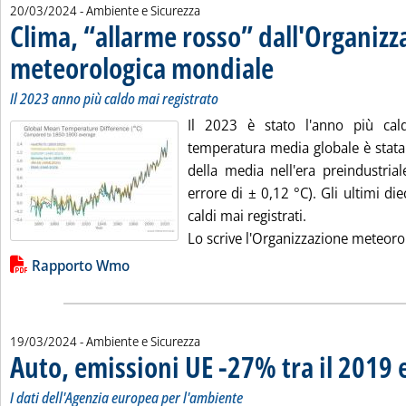
20/03/2024
- Ambiente e Sicurezza
Clima, “allarme rosso” dall'Organizz
meteorologica mondiale
. Sottotitolo: Il 2023 anno più 
. Pubblicata mercoledì 20 marz
Il 2023 anno più caldo mai registrato
Il 2023 è stato l'anno più cald
temperatura media globale è stata 
della media nell'era preindustria
errore di ± 0,12 °C). Gli ultimi die
caldi mai registrati.
Lo scrive l'Organizzazione meteorol
Lista allegati PDF alla notizia
Rapporto Wmo
19/03/2024
- Ambiente e Sicurezza
Auto, emissioni UE -27% tra il 2019 e
I dati dell'Agenzia europea per l'ambiente