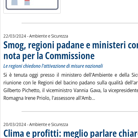
22/03/2024
- Ambiente e Sicurezza
Smog, regioni padane e ministeri c
nota per la Commissione
. Sottotitolo: Le regioni chied
. Pubblicata venerdì 22 marzo
Le regioni chiedono l'attivazione di misure nazionali
Si è tenuta oggi presso il ministero dell'Ambiente e della Si
riunione con le Regioni del bacino padano sulla qualità dell'ari
Gilberto Pichetto, il viceministro Vannia Gava, la vicepresident
Leggi tutta la noti
Romagna Irene Priolo, l'assessore all'Amb...
20/03/2024
- Ambiente e Sicurezza
Clima e profitti: meglio parlare chia