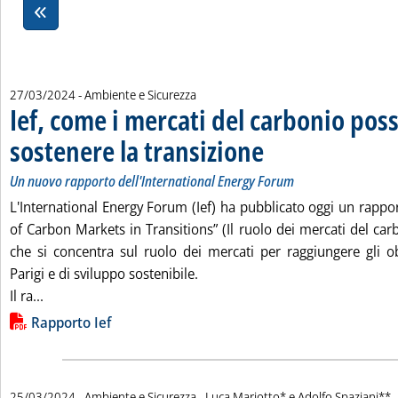
27/03/2024
- Ambiente e Sicurezza
Ief, come i mercati del carbonio pos
sostenere la transizione
. Sottotitolo: Un nuovo rapporto
. Pubblicata mercoledì 27 marzo
Un nuovo rapporto dell'International Energy Forum
L'International Energy Forum (Ief) ha pubblicato oggi un rappor
of Carbon Markets in Transitions” (Il ruolo dei mercati del carb
che si concentra sul ruolo dei mercati per raggiungere gli obi
Parigi e di sviluppo sostenibile.
Leggi tutta la notizia: 'Ief, come i mercati del carbonio
Il ra...
Lista allegati PDF alla notizia
Rapporto Ief
di:
25/03/2024
- Ambiente e Sicurezza -
Luca Mariotto* e Adolfo Spaziani**