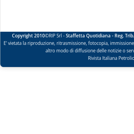
Copyright 2010
©RIP Srl -
Staffetta Quotidiana - Reg. Tri
E' vietata la riproduzione, ritrasmissione, fotocopia, immissione 
altro modo di diffusione delle notizie o ser
Rivista Italiana Petrol