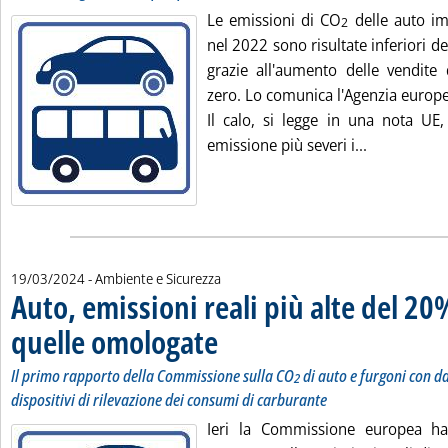
Le emissioni di CO
delle auto im
2
nel 2022 sono risultate inferiori d
grazie all'aumento delle vendite 
zero. Lo comunica l'Agenzia europe
Il calo, si legge in una nota UE,
Leggi tutta 
emissione più severi i...
19/03/2024
- Ambiente e Sicurezza
Auto, emissioni reali più alte del 20
quelle omologate
. Sottotitolo: Il primo rapporto della Commission
. Pubblicata martedì 19 marzo 2024 alle 16.2.
Il primo rapporto della Commissione sulla CO
di auto e furgoni con da
2
dispositivi di rilevazione dei consumi di carburante
Ieri la Commissione europea ha