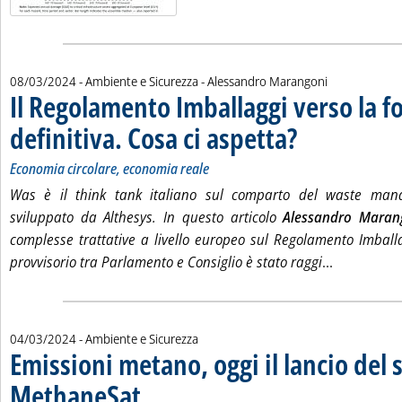
di:
08/03/2024
- Ambiente e Sicurezza -
Alessandro Marangoni
Il Regolamento Imballaggi verso la 
definitiva. Cosa ci aspetta?
. Sottotitolo: Economia 
. Pubblicata venerdì 08 
Economia circolare, economia reale
Was è il think tank italiano sul comparto del waste mana
sviluppato da Althesys. In questo articolo
Alessandro Maran
complesse trattative a livello europeo sul Regolamento Imballa
Leggi tutta
provvisorio tra Parlamento e Consiglio è stato raggi
...
04/03/2024
- Ambiente e Sicurezza
Emissioni metano, oggi il lancio del s
MethaneSat
. Sottotitolo: Sviluppato da Environmental Defense Fund
. Pubblicata lunedì 04 marzo 2024 alle 12.42.