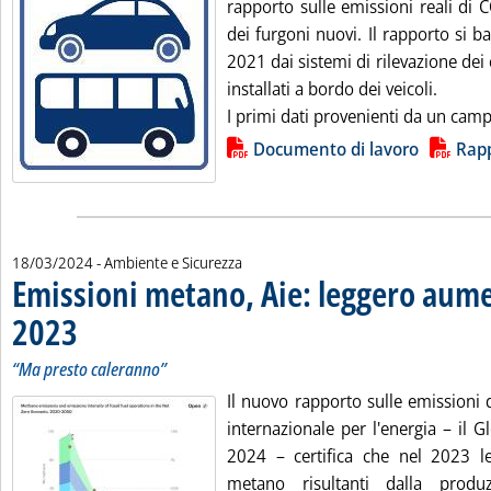
rapporto sulle emissioni reali di 
dei furgoni nuovi. Il rapporto si ba
2021 dai sistemi di rilevazione de
installati a bordo dei veicoli.
I primi dati provenienti da un camp
Lista allegati PDF alla notizia
Documento di lavoro
Rap
18/03/2024
- Ambiente e Sicurezza
Emissioni metano, Aie: leggero aum
2023
. Sottotitolo: “Ma presto caleranno”
. Pubblicata lunedì 18 marzo 2024 alle 14.5.
“Ma presto caleranno”
Il nuovo rapporto sulle emissioni 
internazionale per l'energia – il 
2024 – certifica che nel 2023 le
metano risultanti dalla produ