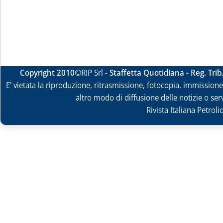
Copyright 2010
©RIP Srl -
Staffetta Quotidiana - Reg. Tri
E' vietata la riproduzione, ritrasmissione, fotocopia, immissione 
altro modo di diffusione delle notizie o ser
Rivista Italiana Petrol