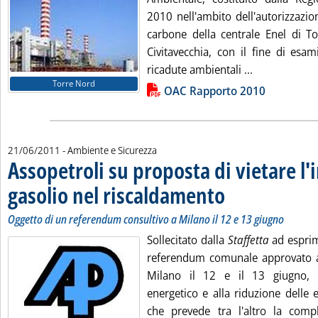
2010 nell'ambito dell'autorizzazio
carbone della centrale Enel di To
Civitavecchia, con il fine di esam
Leggi tutta l
ricadute ambientali ...
Torre Nord
Lista allegati PDF alla notizia
OAC Rapporto 2010
21/06/2011
- Ambiente e Sicurezza
Assopetroli su proposta di vietare l
gasolio nel riscaldamento
. Sottotitolo: Oggetto di un
. Pubblicata martedì 21 giu
Oggetto di un referendum consultivo a Milano il 12 e 13 giugno
Sollecitato dalla
Staffetta
ad esprim
referendum comunale approvato a
Milano il 12 e il 13 giugno, r
energetico e alla riduzione delle 
che prevede tra l'altro la comp