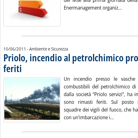
del Mse alla prima giornata della
Leggi t
Enermanagement organiz...
10/06/2011
- Ambiente e Sicurezza
Priolo, incendio al petrolchimico pr
feriti
. Pubblicata venerdì 10 giugno 2011 alle 15.24.
Un incendio presso le vasche 
combustibili del petrolchimico di Pr
dalla società “Priolo servizi”, ha i
sono rimasti feriti. Sul posto 
squadre dei vigili del fuoco, che 
Leggi tutta
con un'imbarcazione i...