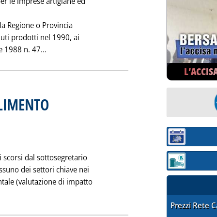
er le imprese artigiane ed
lla Regione o Provincia
iuti prodotti nel 1990, ai
Leggi tutta la notizia: '28/2 SCADE TERMINE DEN
e 1988 n. 47...
L’ACCIS
LLIMENTO
. Pubblicata lunedì 25 febbraio 1991 alle 0.0.
Sezione:
i scorsi dal sottosegretario
Sezione: quotaz
ssuno dei settori chiave nei
ntale (valutazione di impatto
la notizia: 'LE RAGIONI DI UN FALLIMENTO'
STAFFETTA PRE
Prezzi Rete 