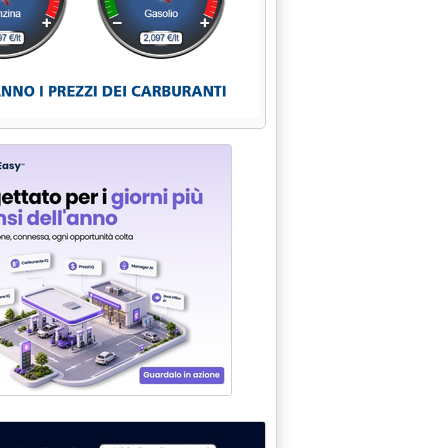
TO"'
LI E I DECRETI SULLE EMISSIONI ATMOSFERICHE'