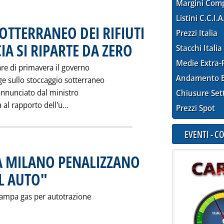
Margini Com
Listini C.C.I.A
OTTERRANEO DEI RIFIUTI
Prezzi Italia
IA SI RIPARTE DA ZERO
. Pubblicata venerdì 22 febbraio 1991 
Stacchi Italia
Medie Extra-
re di primavera il governo
Andamento E
ge sullo stoccaggio sotterraneo
, annunciato dal ministro
Chiusure Set
Leggi tutta la notizia: 'PER LO STOCCAGG
 al rapporto dell'u...
Prezzi Spot
EVENTI - 
A MILANO PENALIZZANO
L AUTO"
. Pubblicata venerdì 22 febbraio 1991 alle 0.0.
tampa gas per autotrazione