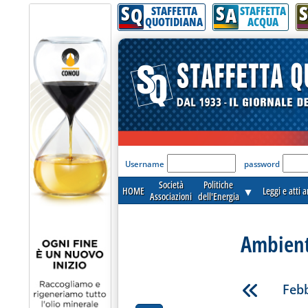
S
S
S
Q
A
STAFFETTA
STAFFETTA
QUOTIDIANA
ACQUA
'Modulo Login per acceder
Username
password
Società
Politiche
HOME
▼
Leggi e atti 
Associazioni
dell'Energia
Ambient
Febb