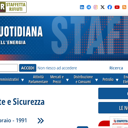
R
STAFFETTA
RIFIUTI
e'
Non riesco ad accedere
Ricerca
Attività
Mercati e
Distribuzione
En
amministrativi
▼
▼
▼
Petrolio
▼
Parlamentare
Prezzi
e Consumi
Ele
e e Sicurezza
LE 
raio - 1991