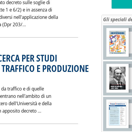
to decreto sulle soglie di
tte 1 e 6/2) e in assenza di
iversi nell'applicazione della
Gli speciali d
Leggi tutta la notizia: 'SITUAZIONE APPLICAZIO
a (Dpr 203/...
ERCA PER STUDI
 TRAFFICO E PRODUZIONE
 1991 alle 0.0.
da traffico e di quelle
ientrano nell'ambito di un
ro dell'Università e della
Leggi tutta la notizia: 'BANDO MINISTE
n apposito decreto ...