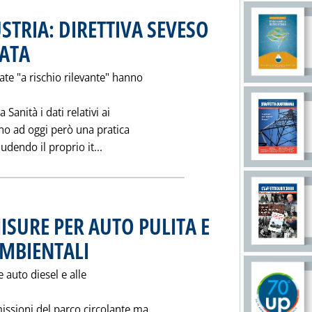
USTRIA: DIRETTIVA SEVESO
CATA
. Pubblicata mercoledì 20 febbraio 1991 alle 0.0.
te "a rischio rilevante" hanno
 Sanità i dati relativi ai
ino ad oggi però una pratica
Leggi tutta la notizia: 'ALTI RISCHI NEL
ludendo il proprio it...
SURE PER AUTO PULITA E
AMBIENTALI
. Pubblicata mercoledì 20 febbraio 1991 alle 0.0.
e auto diesel e alle
missioni del parco circolante ma