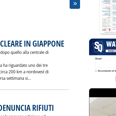
CLEARE IN GIAPPONE
. Pubblicata martedì 26 febbraio 1991 alle
opo quello alla centrale di
a ha riguardato uno dei tre
 circa 200 km a nordovest di
Leggi tutta la notizia: 'NUOVO INCIDENTE N
rsa settimana si...
DENUNCIA RIFIUTI
. Pubblicata lunedì 25 febbraio 1991 alle 0.0.