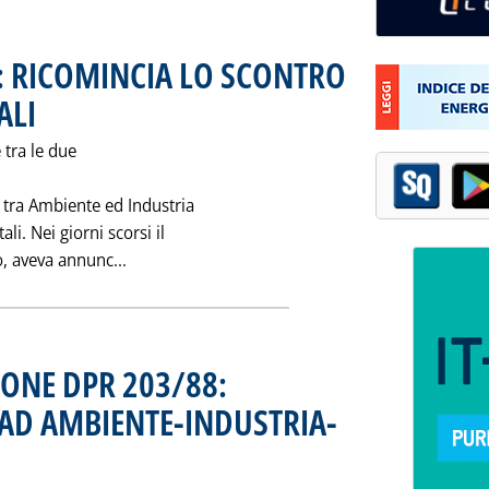
: RICOMINCIA LO SCONTRO
ALI
. Pubblicata giovedì 21 febbraio 1991 alle 0.0.
 tra le due
 tra Ambiente ed Industria
li. Nei giorni scorsi il
Leggi tutta la notizia: 'AMBIENTE-INDUSTRI
o, aveva annunc...
IONE DPR 203/88:
 AD AMBIENTE-INDUSTRIA-
1991 alle 0.0.