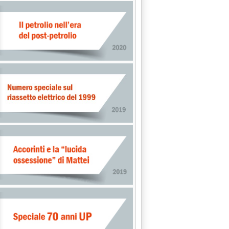
L'INDUSTRIA: DIRETTIVA SEVESO SEMPRE PIU' INAPPLICATA'