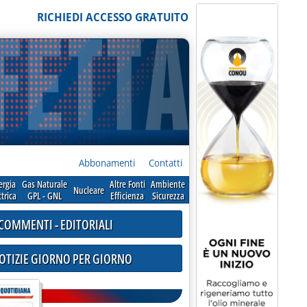
RICHIEDI ACCESSO GRATUITO
Abbonamenti
Contatti
ergia
Gas Naturale
Altre Fonti
Ambiente
Nucleare
ttrica
GPL - GNL
Efficienza
Sicurezza
COMMENTI - EDITORIALI
NOTIZIE GIORNO PER GIORNO