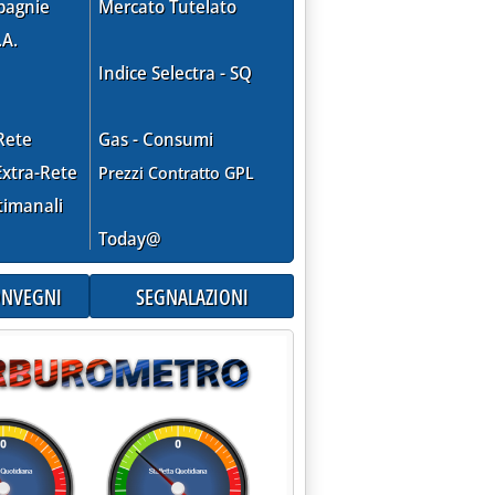
pagnie
Mercato Tutelato
.A.
Indice Selectra - SQ
alle 0.0.
Rete
Gas - Consumi
xtra-Rete
Prezzi Contratto GPL
timanali
IO SOTTERRANEO DEI RIFIUTI RADIOATTIVI IN FRANCIA SI RIPA
Today@
CONVEGNI
SEGNALAZIONI