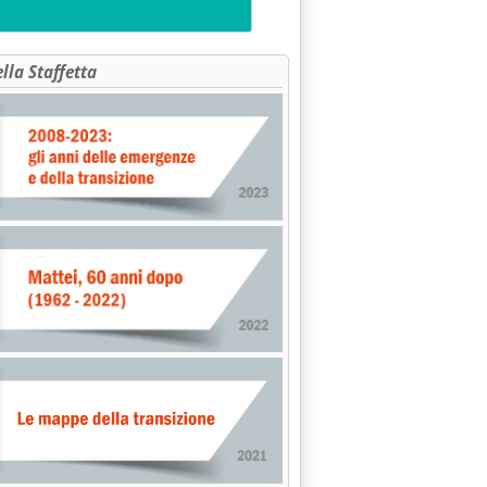
ella Staffetta
NE DPR 203/88: ASSOCOSTIERI SCRIVE AD AMBIENTE-INDUSTRIA-S
RO RICERCA PER STUDI RIDUZIONE EMISSIONI TRAFFICO E PROD