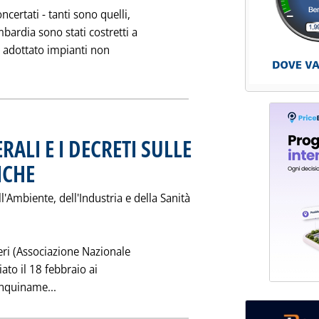
certati - tanti sono quelli,
mbardia sono stati costretti a
o adottato impianti non
GHE ALTERNE A MILANO PENALIZZANO INGIUSTAMENTE IL GPL AU
ERALI E I DECRETI SULLE
ICHE
. Pubblicata giovedì 21 febbraio 1991 alle 0.0.
ll'Ambiente, dell'Industria e della Sanità
eri (Associazione Nazionale
iato il 18 febbraio ai
Leggi tutta la notizia: 'I DEPOSITI DI OLI MINERA
Inquiname...