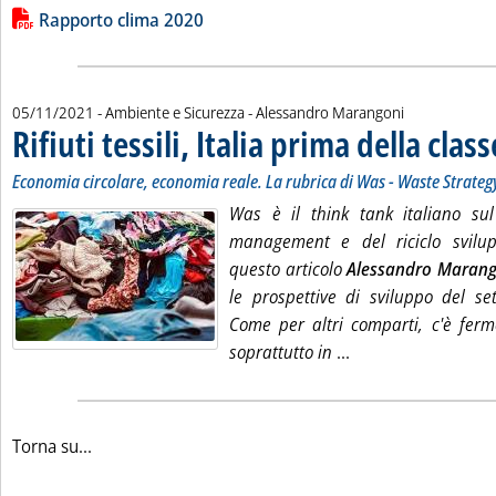
Lista allegati PDF alla notizia
Rapporto clima 2020
di:
05/11/2021
- Ambiente e Sicurezza -
Alessandro Marangoni
Rifiuti tessili, Italia prima della class
Economia circolare, economia reale. La rubrica di Was - Waste Strateg
Was è il think tank italiano su
management e del riciclo svilup
questo articolo
Alessandro Marang
le prospettive di sviluppo del setto
Come per altri comparti, c'è ferme
Leggi tutta la notizi
soprattutto in
...
Torna su...