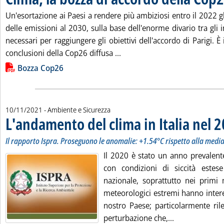
Un'esortazione ai Paesi a rendere più ambiziosi entro il 2022 gli
delle emissioni al 2030, sulla base dell'enorme divario tra gli i
necessari per raggiungere gli obiettivi dell'accordo di Parigi. È
Leggi tutta la notizia: 'Clima
conclusioni della Cop26 diffusa ...
Lista allegati PDF alla notizia
Bozza Cop26
10/11/2021
- Ambiente e Sicurezza
L'andamento del clima in Italia nel 
Il rapporto Ispra. Proseguono le anomalie: +1.54°C rispetto alla media
Il 2020 è stato un anno prevalente
con condizioni di siccità estese 
nazionale, soprattutto nei primi 
meteorologici estremi hanno intere
nostro Paese; particolarmente rile
Leggi tutta la
perturbazione che,...