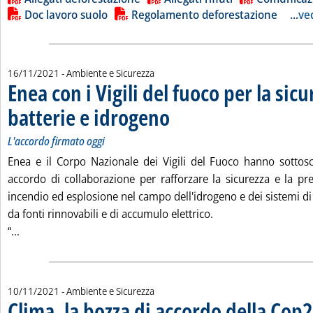
Doc lavoro suolo
Regolamento deforestazione
...
ved
16/11/2021
- Ambiente e Sicurezza
Enea con i Vigili del fuoco per la sicu
batterie e idrogeno
. Sottotitolo: L'accordo firmato oggi
. Pubblicata martedì 16 novembre 2021 all
L'accordo firmato oggi
Enea e il Corpo Nazionale dei Vigili del Fuoco hanno sottos
accordo di collaborazione per rafforzare la sicurezza e la pre
incendio ed esplosione nel campo dell'idrogeno e dei sistemi d
da fonti rinnovabili e di accumulo elettrico.
Leggi tutta la notizia: 'Enea con i Vigili del fuoco per la sic
“...
10/11/2021
- Ambiente e Sicurezza
Clima, la bozza di accordo della Cop