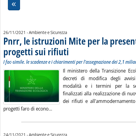
26/11/2021
- Ambiente e Sicurezza
Pnrr, le istruzioni Mite per la prese
progetti sui rifiuti
. Sottotitolo: I fac-simile. le scadenze e i chi
. Pubblicata venerdì 26 novembre 2021 alle 1
I fac-simile. le scadenze e i chiarimenti per l'assegnazione dei 2,1 mili
Il ministero della Transizione Eco
decreti di modifica degli avvis
modalità e i termini per la se
finalizzati alla realizzazione di nu
dei rifiuti e all'ammodernamento 
Leggi tutta la notizia: 'Pnrr, le istruzio
progetti faro di econo...
24/11/2021
- Ambiente e Sicurezza