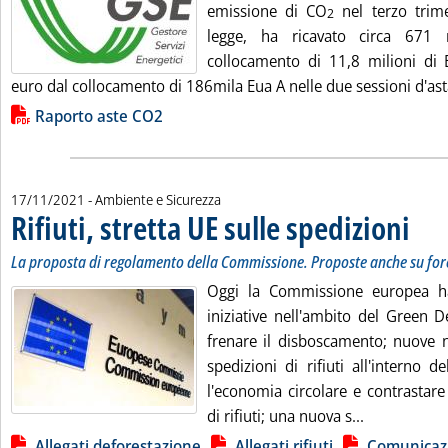
emissione di CO
nel terzo trimes
2
legge, ha ricavato circa 671 
collocamento di 11,8 milioni di 
euro dal collocamento di 186mila Eua A nelle due sessioni d'asta 
Lista allegati PDF alla notizia
Raporto aste CO2
17/11/2021
- Ambiente e Sicurezza
Rifiuti, stretta UE sulle spedizioni
. Sottot
. Pubbl
La proposta di regolamento della Commissione. Proposte anche su fore
Oggi la Commissione europea h
iniziative nell'ambito del Green 
frenare il disboscamento; nuove n
spedizioni di rifiuti all'interno 
l'economia circolare e contrastare 
Leggi tutta l
di rifiuti; una nuova s...
Lista allegati PDF alla notizia
Allegati deforestazione
Allegati rifiuti
Comunicazi