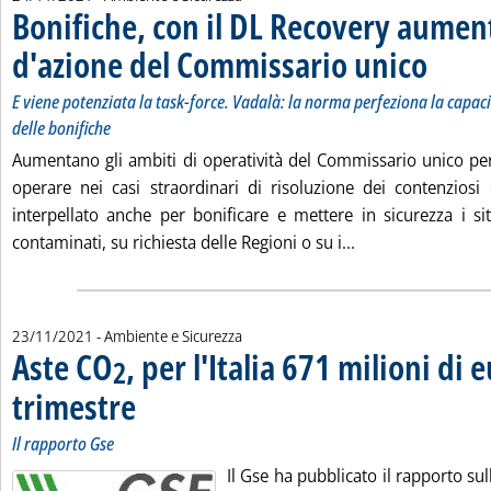
Bonifiche, con il DL Recovery aument
d'azione del Commissario unico
. Sottotitol
. Pubblicat
E viene potenziata la task-force. Vadalà: la norma perfeziona la capaci
delle bonifiche
Aumentano gli ambiti di operatività del Commissario unico per 
operare nei casi straordinari di risoluzione dei contenziosi
interpellato anche per bonificare e mettere in sicurezza i sit
Leggi tutta la no
contaminati, su richiesta delle Regioni o su i...
23/11/2021
- Ambiente e Sicurezza
Aste CO
, per l'Italia 671 milioni di 
2
trimestre
. Sottotitolo: Il rapporto Gse
. Pubblicata martedì 23 novembre 2021 alle 11.45.
Il rapporto Gse
Il Gse ha pubblicato il rapporto sul