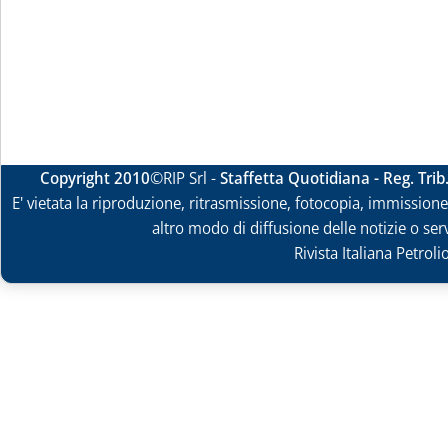
Copyright 2010
©RIP Srl -
Staffetta Quotidiana - Reg. Tri
E' vietata la riproduzione, ritrasmissione, fotocopia, immissione 
altro modo di diffusione delle notizie o ser
Rivista Italiana Petrol