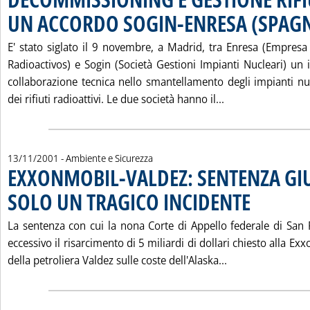
UN ACCORDO SOGIN-ENRESA (SPAG
E' stato siglato il 9 novembre, a Madrid, tra Enresa (Empres
Radioactivos) e Sogin (Società Gestioni Impianti Nucleari) un
collaborazione tecnica nello smantellamento degli impianti nuc
Leggi tutta la 
dei rifiuti radioattivi. Le due società hanno il...
13/11/2001
- Ambiente e Sicurezza
EXXONMOBIL-VALDEZ: SENTENZA GI
SOLO UN TRAGICO INCIDENTE
. Pubblicata martedì 13 novembre 2001 alle 15.23.
La sentenza con cui la nona Corte di Appello federale di San 
eccessivo il risarcimento di 5 miliardi di dollari chiesto alla Ex
Leggi tutta la 
della petroliera Valdez sulle coste dell'Alaska...