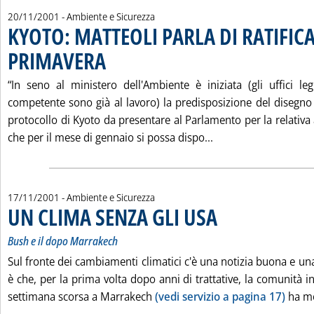
20/11/2001
- Ambiente e Sicurezza
KYOTO: MATTEOLI PARLA DI RATIFICA
PRIMAVERA
. Pubblicata martedì 20 novembre 2001 alle 15.48.
“In seno al ministero dell'Ambiente è iniziata (gli uffici leg
competente sono già al lavoro) la predisposizione del disegno d
protocollo di Kyoto da presentare al Parlamento per la relativ
Leggi tutta la noti
che per il mese di gennaio si possa dispo...
17/11/2001
- Ambiente e Sicurezza
UN CLIMA SENZA GLI USA
. Sottotitolo: Bush e il dopo
. Pubblicata sabato 17 novem
Bush e il dopo Marrakech
Sul fronte dei cambiamenti climatici c'è una notizia buona e un
è che, per la prima volta dopo anni di trattative, la comunità in
settimana scorsa a Marrakech
(vedi servizio a pagina 17)
ha me