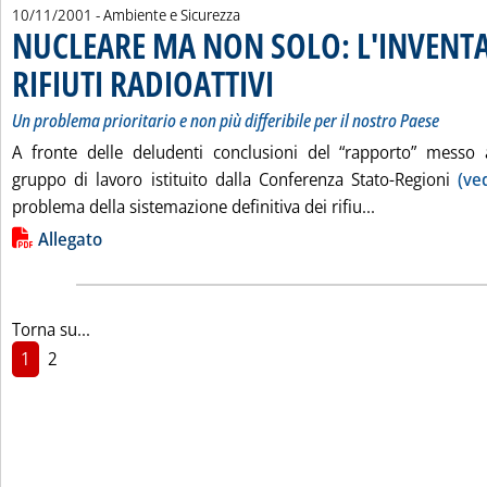
10/11/2001
- Ambiente e Sicurezza
NUCLEARE MA NON SOLO: L'INVENTA
RIFIUTI RADIOATTIVI
. Sottotitolo: Un problema prioritario e no
. Pubblicata sabato 10 novembre 2001 al
Un problema prioritario e non più differibile per il nostro Paese
A fronte delle deludenti conclusioni del “rapporto” messo 
gruppo di lavoro istituito dalla Conferenza Stato-Regioni
(ve
Leggi tutta l
problema della sistemazione definitiva dei rifiu...
Lista allegati PDF alla notizia
Allegato
Torna su...
1
2