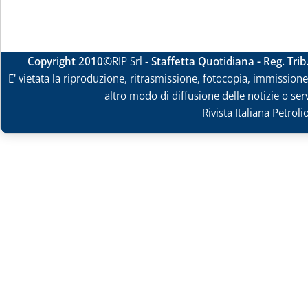
Copyright 2010
©RIP Srl -
Staffetta Quotidiana - Reg. Tri
E' vietata la riproduzione, ritrasmissione, fotocopia, immissione 
altro modo di diffusione delle notizie o ser
Rivista Italiana Petrol