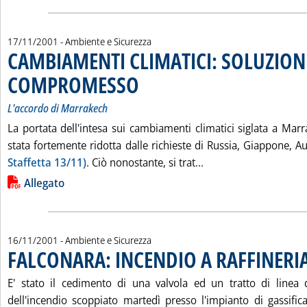
17/11/2001
- Ambiente e Sicurezza
CAMBIAMENTI CLIMATICI: SOLUZION
COMPROMESSO
. Sottotitolo: L'accordo di Marrakech
. Pubblicata sabato 17 novembre 2001 alle 14.42.
L'accordo di Marrakech
La portata dell'intesa sui cambiamenti climatici siglata a Mar
stata fortemente ridotta dalle richieste di Russia, Giappone, 
Leggi tutta la noti
Staffetta 13/11)
. Ciò nonostante, si trat...
Lista allegati PDF alla notizia
Allegato
16/11/2001
- Ambiente e Sicurezza
FALCONARA: INCENDIO A RAFFINERIA
E' stato il cedimento di una valvola ed un tratto di linea 
dell'incendio scoppiato martedì presso l'impianto di gassifica