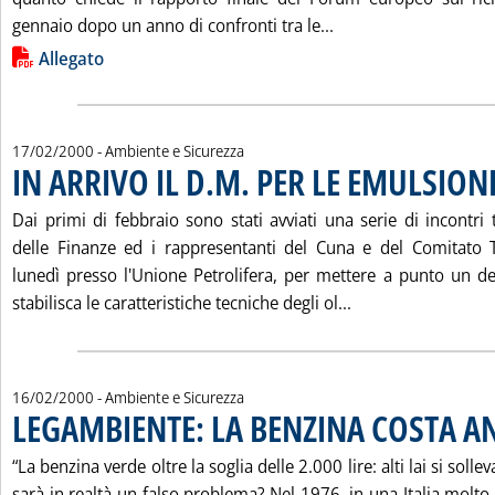
Leggi tutta la noti
gennaio dopo un anno di confronti tra le...
Lista allegati PDF alla notizia
Allegato
17/02/2000
- Ambiente e Sicurezza
IN ARRIVO IL D.M. PER LE EMULSION
Dai primi di febbraio sono stati avviati una serie di incontri t
delle Finanze ed i rappresentanti del Cuna e del Comitato T
lunedì presso l'Unione Petrolifera, per mettere a punto un de
Leggi tutta la not
stabilisca le caratteristiche tecniche degli ol...
16/02/2000
- Ambiente e Sicurezza
LEGAMBIENTE: LA BENZINA COSTA 
“La benzina verde oltre la soglia delle 2.000 lire: alti lai si sol
sarà in realtà un falso problema? Nel 1976, in una Italia molto