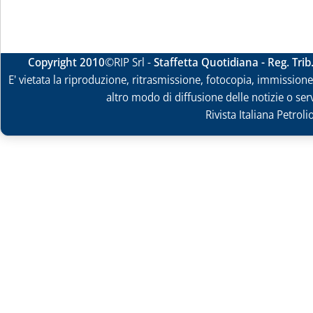
Copyright 2010
©RIP Srl -
Staffetta Quotidiana - Reg. Tri
E' vietata la riproduzione, ritrasmissione, fotocopia, immissione 
altro modo di diffusione delle notizie o ser
Rivista Italiana Petrol