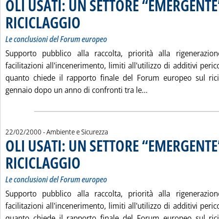
OLI USATI: UN SETTORE “EMERGENTE
RICICLAGGIO
. Sottotitolo: Le conclusioni del Forum europeo
. Pubblicata martedì 22 febbraio 2000 alle 16.24.
Le conclusioni del Forum europeo
Supporto pubblico alla raccolta, priorità alla rigenerazion
facilitazioni all'incenerimento, limiti all'utilizzo di additivi perico
quanto chiede il rapporto finale del Forum europeo sul rici
Leggi tutta la noti
gennaio dopo un anno di confronti tra le...
22/02/2000
- Ambiente e Sicurezza
OLI USATI: UN SETTORE “EMERGENTE
RICICLAGGIO
. Sottotitolo: Le conclusioni del Forum europeo
. Pubblicata martedì 22 febbraio 2000 alle 12.5.
Le conclusioni del Forum europeo
Supporto pubblico alla raccolta, priorità alla rigenerazion
facilitazioni all'incenerimento, limiti all'utilizzo di additivi perico
quanto chiede il rapporto finale del Forum europeo sul rici