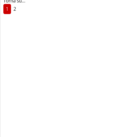
Torna su...
1
2