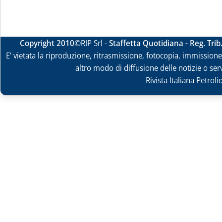
Copyright 2010
©RIP Srl -
Staffetta Quotidiana - Reg. Tri
E' vietata la riproduzione, ritrasmissione, fotocopia, immissione 
altro modo di diffusione delle notizie o ser
Rivista Italiana Petrol