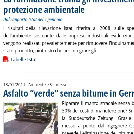
protezione ambientale
. Sottotitolo: Dal rapporto Istat de
. Pubblicata venerdì 14 gennaio 20
Dal rapporto Istat del 5 gennaio
I risultati della rilevazione Istat, riferita al 2008, sulle s
dell'ambiente sostenute dalle imprese industriali evidenzian
vengono realizzati prevalentemente per rimuovere l'inquinam
Leggi tutta la n
stato prodotto, piuttosto che per integrare gli ...
Lista allegati PDF alla notizia
Tabelle Istat
13/01/2011
- Ambiente e Sicurezza
Asfalto “verde” senza bitume in Ge
Riparare il manto stradale senza 
30% dei costi di manutenzione? Si 
la Süddeutsche Zeitung. Grazi
messo a punto dall'ingegnere Ge
prevede l'eliminazione del bitume 