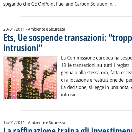
Leggi tu
spigando che GE OnPoint Fuel and Carbon Solution in...
20/01/2011
- Ambiente e Sicurezza
Ets, Ue sospende transazioni: “trop
intrusioni”
. Pubblicata giovedì 20 gennaio 2011 alle 12.8.
La Commissione europea ha sospes
19 le transazioni su tutti i registr
gennaio alla stessa ora, fatta ecce
di allocazione e restituzione dei p
La decisione, si legge in una nota, 
Leggi tutta la notizia: '
intrusio...
14/01/2011
- Ambiente e Sicurezza
La raffinazione traina gli investiment