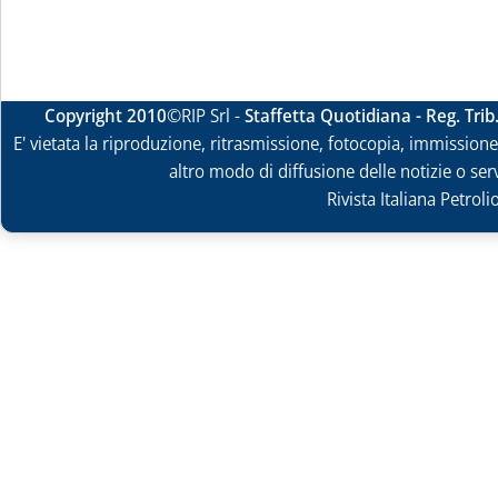
Copyright 2010
©RIP Srl -
Staffetta Quotidiana - Reg. Tri
E' vietata la riproduzione, ritrasmissione, fotocopia, immissione 
altro modo di diffusione delle notizie o ser
Rivista Italiana Petrol