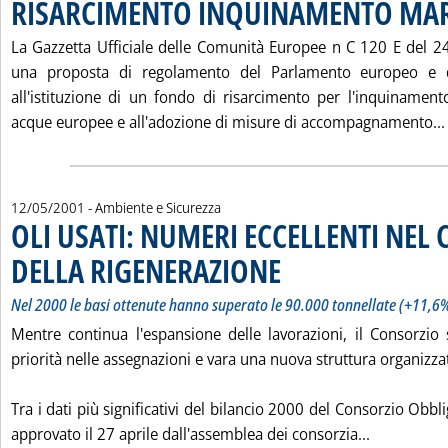
RISARCIMENTO INQUINAMENTO MA
La Gazzetta Ufficiale delle Comunità Europee n C 120 E del 2
una proposta di regolamento del Parlamento europeo e de
all'istituzione di un fondo di risarcimento per l'inquinament
acque europee e all'adozione di misure di accompagnamento...
12/05/2001
- Ambiente e Sicurezza
OLI USATI: NUMERI ECCELLENTI NEL
DELLA RIGENERAZIONE
. Sottotitolo: Nel 2000 le basi ott
. Pubblicata sabato 12 maggio 2001
Nel 2000 le basi ottenute hanno superato le 90.000 tonnellate (+11,6
Mentre continua l'espansione delle lavorazioni, il Consorzio s
priorità nelle assegnazioni e vara una nuova struttura organizzat
Tra i dati più significativi del bilancio 2000 del Consorzio Obbli
Leggi tutt
approvato il 27 aprile dall'assemblea dei consorzia...