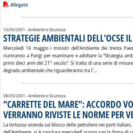
Lista allegati PDF alla notizia
Allegato
10/05/2001
- Ambiente e Sicurezza
STRATEGIE AMBIENTALI DELL'OCSE I
Mercoledì 16 maggio i ministri dell'Ambiente dei trenta Pae
riuniranno a Parigi per esaminare e adottare la “Strategia amb
primi dieci anni del 21° secolo”. Si tratta di una serie di misur
Leggi tutta la n
degrado ambientale che riguarderanno tra l'...
08/05/2001
- Ambiente e Sicurezza
“CARRETTE DEL MARE”: ACCORDO V
VERRANNO RIVISTE LE NORME PER V
La tortuosa vicenda sul blocco delle petroliere nei porti italiani
dell'Ambiente, si è conclusa mercoledì scorso con la firma di 