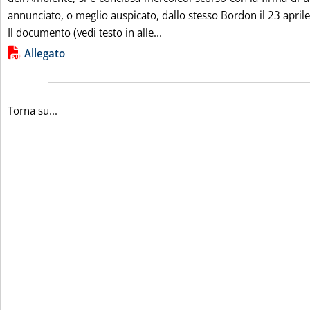
annunciato, o meglio auspicato, dallo stesso Bordon il 23 aprile 
Leggi tutta la notizia: '“
Il documento (vedi testo in alle...
Lista allegati PDF alla notizia
Allegato
Torna su...