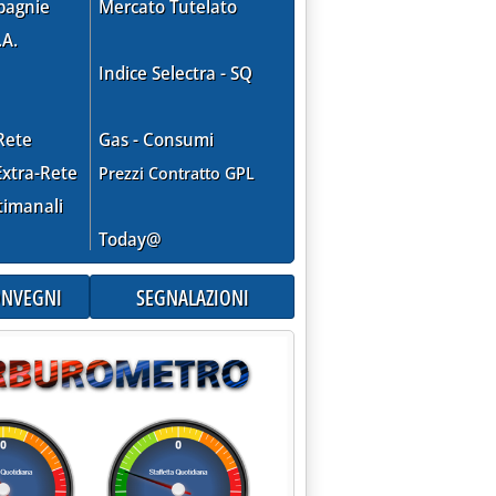
pagnie
Mercato Tutelato
.A.
Indice Selectra - SQ
le 15.0.
Rete
Gas - Consumi
xtra-Rete
Prezzi Contratto GPL
timanali
Today@
CONVEGNI
SEGNALAZIONI
 aria'