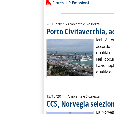
Leggi tutta la notizia: 'Sintesi delle
Lista allegati PDF alla notiz
Sintesi UP Emissioni
26/10/2011
- Ambiente e Sicurezza
Porto Civitavecchia, a
Ieri l'Aut
accordo q
qualità del
Nel docum
Lazio app
qualità del
13/10/2011
- Ambiente e Sicurezza
CCS, Norvegia selezio
La Norveg