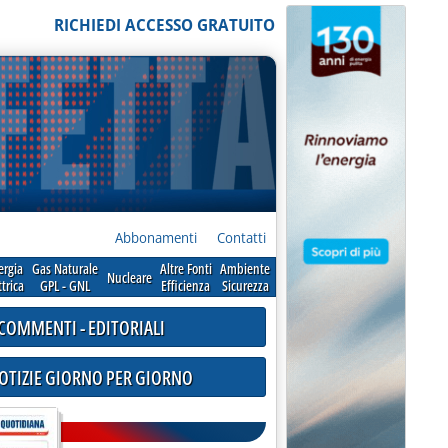
RICHIEDI ACCESSO GRATUITO
Abbonamenti
Contatti
ergia
Gas Naturale
Altre Fonti
Ambiente
Nucleare
ttrica
GPL - GNL
Efficienza
Sicurezza
COMMENTI - EDITORIALI
NOTIZIE GIORNO PER GIORNO