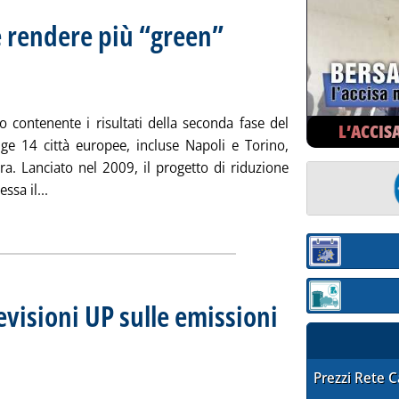
 rendere più “green”
biente urbano
rdì 28 ottobre 2011 alle 15.54.
o contenente i risultati della seconda fase del
L’ACCIS
e 14 città europee, incluse Napoli e Torino,
ra. Lanciato nel 2009, il progetto di riduzione
Leggi tutta la notizia: 'Progetto EUCO2, come rendere p
ssa il...
ia
Sezione:
Sezione: quotaz
evisioni UP sulle emissioni
 Italia
dì 26 ottobre 2011 alle 15.12.
STAFFETTA PRE
Prezzi Rete 