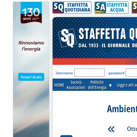
S
S
S
Q
A
STAFFETTA
STAFFETTA
QUOTIDIANA
ACQUA
'Modulo Login per acceder
Username
password
Società
Politiche
HOME
▼
Leggi e atti 
Associazioni
dell'Energia
Ambient
Ott