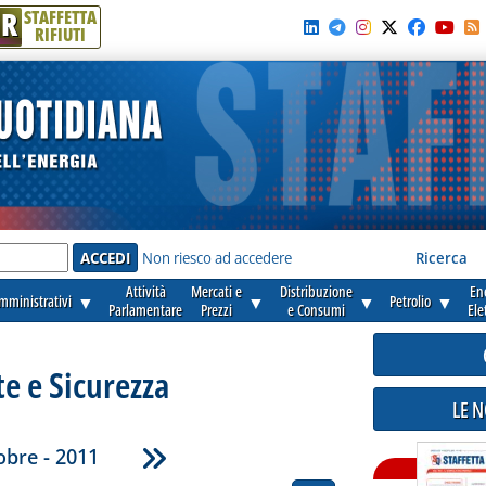
R
STAFFETTA
RIFIUTI
e'
Non riesco ad accedere
Ricerca
Attività
Mercati e
Distribuzione
En
amministrativi
▼
▼
▼
Petrolio
▼
Parlamentare
Prezzi
e Consumi
Ele
e e Sicurezza
LE 
obre - 2011