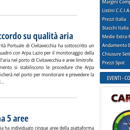
 nuove previsioni UP sulle emissioni di CO2 al 2025'
ia
Margini Com
Listini C.C.I.A
Prezzi Italia
Stacchi Italia
ccordo su qualità aria
. Pubblicata mercoledì 26 ottobre 2011 al
Medie Extra-
Andamento E
orità Portuale di Civitavecchia ha sottoscritto un
uadro con Arpa Lazio per il monitoraggio della
Chiusure Set
l'aria nel porto di Civitavecchia e aree limitrofe.
Prezzi Spot
ento si stabiliscono le procedure che Arpa
licherà nel porto per monitorare e prevedere la
EVENTI - 
Leggi tutta la notizia: 'Porto Civitavecchia, accordo su qualità
...
na 5 aree
. Pubblicata giovedì 13 ottobre 2011 alle 18.30.
ia ha individuato cinque aree della piattaforma