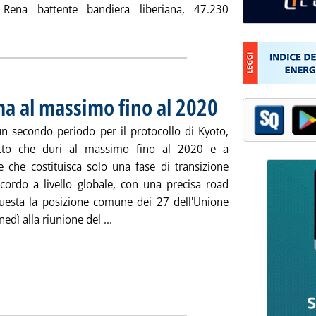
Rena battente bandiera liberiana, 47.230
eggi tutta la notizia: 'Nuova Zelanda, incagliata nave portacon
ma al massimo fino al 2020
. Pubblicata martedì 11 ottob
n secondo periodo per il protocollo di Kyoto,
to che duri al massimo fino al 2020 e a
e che costituisca solo una fase di transizione
cordo a livello globale, con una precisa road
uesta la posizione comune dei 27 dell'Unione
Leggi tutta la notizia: 'Kyoto 2, Ue: va 
edì alla riunione del ...