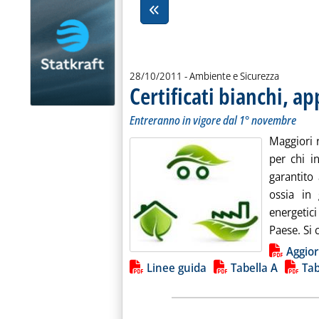
28/10/2011
- Ambiente e Sicurezza
Certificati bianchi, ap
Entreranno in vigore dal 1° novembre
Maggiori r
per chi i
garantito 
ossia in
energetic
Paese. Si c
Lista allegati PDF alla notiz
Aggior
Linee guida
Tabella A
Tab