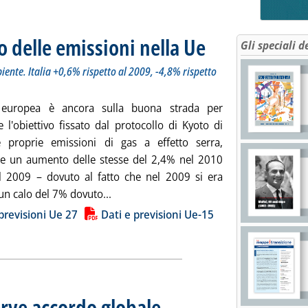
 delle emissioni nella Ue
. Sottotitolo: L'inventario dell
. Pubblicata lunedì 10 ottobre 
Gli speciali d
iente. Italia +0,6% rispetto al 2009, -4,8% rispetto
 europea è ancora sulla buona strada per
 l'obiettivo fissato dal protocollo di Kyoto di
e proprie emissioni di gas a effetto serra,
e un aumento delle stesse del 2,4% nel 2010
al 2009 – dovuto al fatto che nel 2009 si era
Leggi tutta la notizia: 'CO2, nel 2010 a
 un calo del 7% dovuto...
ia
previsioni Ue 27
Dati e previsioni Ue-15
erve accordo globale
. Pubblicata lunedì 10 ottobre 2011 alle 14.3