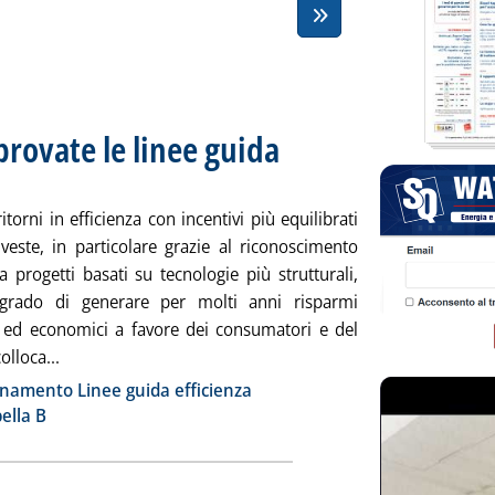
provate le linee guida
. Sottotitolo: Entreranno in vigore dal 1
. Pubblicata venerdì 28 ottobre 2011 alle
itorni in efficienza con incentivi più equilibrati
nveste, in particolare grazie al riconoscimento
a progetti basati su tecnologie più strutturali,
 grado di generare per molti anni risparmi
i ed economici a favore dei consumatori e del
Leggi tutta la notizia: 'Certificati bianchi, approvate le 
olloca...
ia
namento Linee guida efficienza
ella B