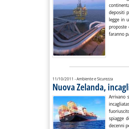
continent
depositi 
legge in u
proposte 
faranno pa
11/10/2011
- Ambiente e Sicurezza
Nuova Zelanda, incagl
Arrivano 
incagliat
fuoriusci
spiagge d
decenni pe