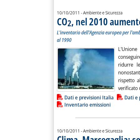
10/10/2011
- Ambiente e Sicurezza
CO
, nel 2010 aumento
2
L'inventario dell'Agenzia europea per l'amb
al 1990
L'Unione
conseguire
ridurre l
nonostant
rispetto 
verificato
Lista allegati PDF alla notiz
Dati e previsioni Italia
Dati e 
Inventario emissioni
10/10/2011
- Ambiente e Sicurezza
Clima, Marcegaglia: s