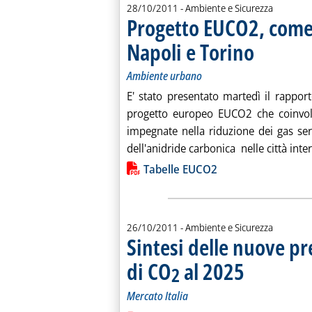
28/10/2011
- Ambiente e Sicurezza
Progetto EUCO2, come
Napoli e Torino
. Sottotitolo: Am
. Pubblicata vene
Ambiente urbano
E' stato presentato martedì il rapport
progetto europeo EUCO2 che coinvolg
impegnate nella riduzione dei gas ser
dell'anidride carbonica nelle città intere
Lista allegati PDF alla notiz
Tabelle EUCO2
26/10/2011
- Ambiente e Sicurezza
Sintesi delle nuove pr
di CO
al 2025
. Sottotitolo: Mercato
. Pubblicata mercole
2
Mercato Italia