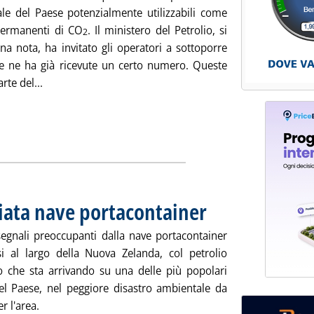
ale del Paese potenzialmente utilizzabili come
permanenti di CO
. Il ministero del Petrolio, si
2
na nota, ha invitato gli operatori a sottoporre
e ne ha già ricevute un certo numero. Queste
Leggi tutta la notizia: 'CCS, Norvegia seleziona 5 aree'
rte del...
iata nave portacontainer
. Pubblicata martedì 11 ottobre 
segnali preoccupanti dalla nave portacontainer
asi al largo della Nuova Zelanda, col petrolio
to che sta arrivando su una delle più popolari
el Paese, nel peggiore disastro ambientale da
r l'area.