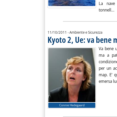
La nave 
L
tonnell...
11/10/2011
- Ambiente e Sicurezza
Kyoto 2, Ue: va bene 
Va bene u
ma a pat
condizion
per un ac
map. E' q
emersa lun
Connie Hedegaard