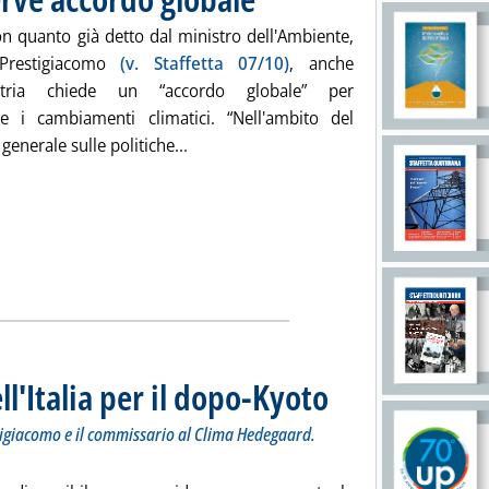
on quanto già detto dal ministro dell'Ambiente,
 Prestigiacomo
(v. Staffetta 07/10)
, anche
ustria chiede un “accordo globale” per
re i cambiamenti climatici. “Nell'ambito del
Leggi tutta la notizia: 'Clima, Marcegag
generale sulle politiche...
ll'Italia per il dopo-Kyoto
. Sottotitolo: Incontro tra il m
. Pubblicata venerdì 07 ottobre
stigiacomo e il commissario al Clima Hedegaard.