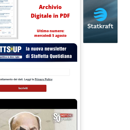
Archivio
Digitale in PDF
Ultimo numero:
mercoledì 5 agosto
° novembre
 16.8.
linee guida'