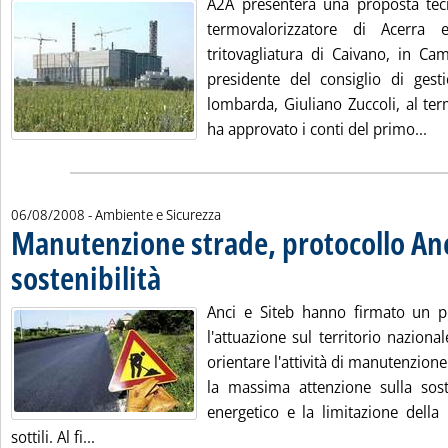
A2A presenterà una proposta tec
termovalorizzatore di Acerra 
tritovagliatura di Caivano, in Ca
presidente del consiglio di gesti
lombarda, Giuliano Zuccoli, al te
Leg
ha approvato i conti del primo...
06/08/2008
- Ambiente e Sicurezza
Manutenzione strade, protocollo Anc
sostenibilità
. Pubblicata mercoledì 06 agosto 2008 alle 15.19.
Anci e Siteb hanno firmato un pr
l'attuazione sul territorio nazional
orientare l'attività di manutenzion
la massima attenzione sulla soste
energetico e la limitazione della
Leggi tutta la notizia: 'Manutenzione strade, prot
sottili. Al fi...