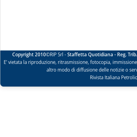
Copyright 2010
©RIP Srl -
Staffetta Quotidiana - Reg. Tri
E' vietata la riproduzione, ritrasmissione, fotocopia, immissione 
altro modo di diffusione delle notizie o ser
Rivista Italiana Petrol