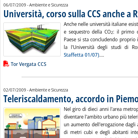
06/07/2009
- Ambiente e Sicurezza
Università, corso sulla CCS anche a 
Anche nelle università italiane esis
e sequestro della CO
: il primo 
2
Paese si sta concludendo proprio i
la l'Università degli studi di 
Leggi tutta la 
Staffetta 01/07)
....
Lista allegati PDF alla notizia
Tor Vergata CCS
02/07/2009
- Ambiente e Sicurezza
Teleriscaldamento, accordo in Piem
Nel giro di dieci anni l'area metro
diventare l'ambito urbano più tele
un aumento dell'erogazione dagli a
di metri cubi e degli abitanti in