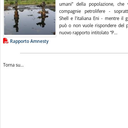
umani” della popolazione, che v
compagnie petrolifere - sopratt
Shell e l'italiana Eni - mentre il
può o non vuole rispondere del p
Leggi
nuovo rapporto intitolato “P...
Lista allegati PDF alla notizia
Rapporto Amnesty
Torna su...