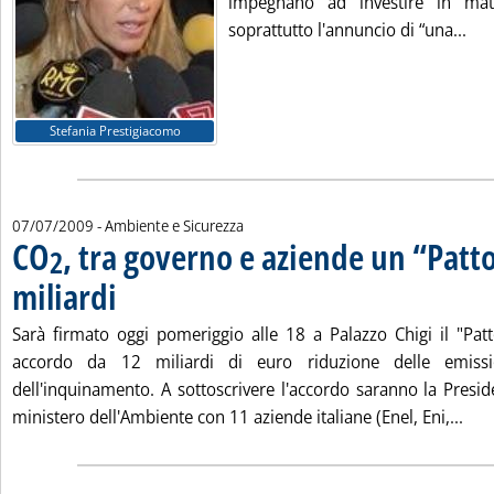
impegnano ad investire in mat
Leg
soprattutto l'annuncio di “una...
Stefania Prestigiacomo
07/07/2009
- Ambiente e Sicurezza
CO
, tra governo e aziende un “Patt
2
miliardi
. Pubblicata martedì 07 luglio 2009 alle 16.42.
Sarà firmato oggi pomeriggio alle 18 a Palazzo Chigi il "Pat
accordo da 12 miliardi di euro riduzione delle emiss
dell'inquinamento. A sottoscrivere l'accordo saranno la Presid
Legg
ministero dell'Ambiente con 11 aziende italiane (Enel, Eni,...