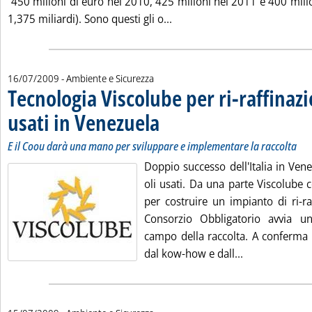
“450 milioni di euro nel 2010, 425 milioni nel 2011 e 400 milio
Leggi tutta la notizia: 'Dpef,
1,375 miliardi). Sono questi gli o...
16/07/2009
- Ambiente e Sicurezza
Tecnologia Viscolube per ri-raffinazi
usati in Venezuela
. Sottotitolo: E il Coou darà una mano per svi
. Pubblicata giovedì 16 luglio 2009 alle 15.22.
E il Coou darà una mano per sviluppare e implementare la raccolta
Doppio successo dell'Italia in Ven
oli usati. Da una parte Viscolube 
per costruire un impianto di ri-raff
Consorzio Obbligatorio avvia un
campo della raccolta. A conferma 
Leggi tutta la
dal kow-how e dall...