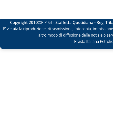
Copyright 2010
©RIP Srl -
Staffetta Quotidiana - Reg. Tri
E' vietata la riproduzione, ritrasmissione, fotocopia, immissione 
altro modo di diffusione delle notizie o ser
Rivista Italiana Petrol