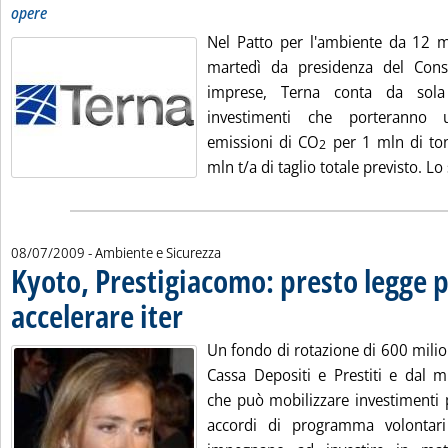
opere
Nel Patto per l'ambiente da 12 mi
martedì da presidenza del Cons
imprese, Terna conta da sol
investimenti che porteranno 
emissioni di CO
per 1 mln di ton
2
mln t/a di taglio totale previsto. Lo 
08/07/2009
- Ambiente e Sicurezza
Kyoto, Prestigiacomo: presto legge 
accelerare iter
. Pubblicata mercoledì 08 luglio 2009 alle 14.40.
Un fondo di rotazione di 600 milion
Cassa Depositi e Prestiti e dal m
che può mobilizzare investimenti p
accordi di programma volontar