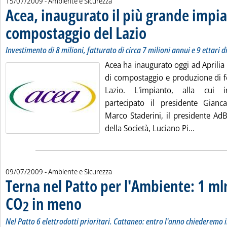
15/07/2009
- Ambiente e Sicurezza
Acea, inaugurato il più grande impia
compostaggio del Lazio
. Sottotitolo: Investimento di 8 mil
. Pubblicata mercoledì 15 luglio 
Investimento di 8 milioni, fatturato di circa 7 milioni annui e 9 ettari di
Acea ha inaugurato oggi ad Aprilia
di compostaggio e produzione di fer
Lazio. L'impianto, alla cui 
partecipato il presidente Gianca
Marco Staderini, il presidente Ad
Leggi tut
della Società, Luciano Pi...
09/07/2009
- Ambiente e Sicurezza
Terna nel Patto per l'Ambiente: 1 mln
CO
in meno
. Sottotitolo: Nel Patto 6 elettrodotti prioritari. Cattaneo: e
. Pubblicata giovedì 09 luglio 2009 alle 17.34.
2
Nel Patto 6 elettrodotti prioritari. Cattaneo: entro l'anno chiederemo il