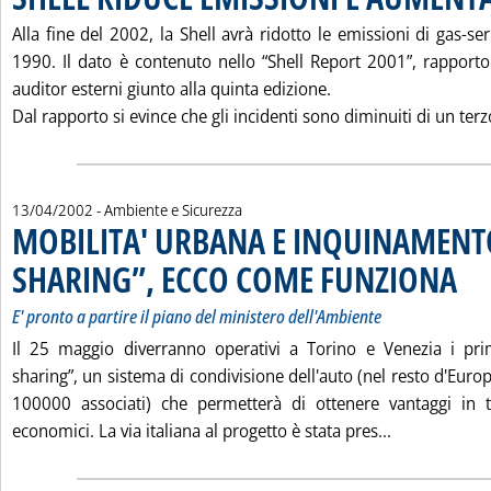
Alla fine del 2002, la Shell avrà ridotto le emissioni di gas-se
1990. Il dato è contenuto nello “Shell Report 2001”, rapporto
auditor esterni giunto alla quinta edizione.
Dal rapporto si evince che gli incidenti sono diminuiti di un terzo
13/04/2002
- Ambiente e Sicurezza
MOBILITA' URBANA E INQUINAMENT
SHARING”, ECCO COME FUNZIONA
. Sotto
. Pubb
E' pronto a partire il piano del ministero dell'Ambiente
Il 25 maggio diverranno operativi a Torino e Venezia i prim
sharing”, un sistema di condivisione dell'auto (nel resto d'Europ
100000 associati) che permetterà di ottenere vantaggi in 
Leggi tutta
economici. La via italiana al progetto è stata pres...