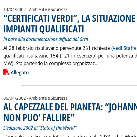
13/04/2002
- Ambiente e Sicurezza
“CERTIFICATI VERDI”, LA SITUAZIONE
IMPIANTI QUALIFICATI
. Sottotitolo: In base alla documenta
. Pubblicata sabato 13 aprile 2002 a
In base alla documentazione diffusa dal Grtn
Al 28 febbraio risultavano pervenute 251 richieste
(vedi Staff
qualificati risultavano 154 (121 in esercizio) per una potenza
Leggi tutta la no
MW). Sta partendo la complessa organizzaz...
Lista allegati PDF alla notizia
Allegato
06/04/2002
- Ambiente e Sicurezza
AL CAPEZZALE DEL PIANETA: “JOHA
NON PUO' FALLIRE”
. Sottotitolo: L'edizione 2002 di “State of t
. Pubblicata sabato 06 aprile 2002 alle 14.
L'edizione 2002 di “State of the World”
L'annuale analisi condotta, a partire dal 1984, dal World