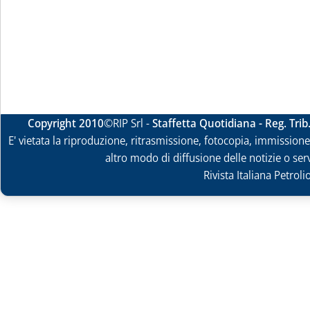
Copyright 2010
©RIP Srl -
Staffetta Quotidiana - Reg. Tri
E' vietata la riproduzione, ritrasmissione, fotocopia, immissione 
altro modo di diffusione delle notizie o ser
Rivista Italiana Petrol