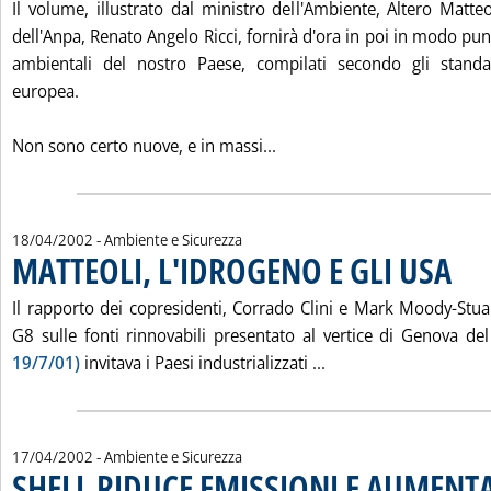
Il volume, illustrato dal ministro dell'Ambiente, Altero Matte
dell'Anpa, Renato Angelo Ricci, fornirà d'ora in poi in modo punt
ambientali del nostro Paese, compilati secondo gli standar
europea.
Leggi tutta la notizia: 'V
Non sono certo nuove, e in massi...
18/04/2002
- Ambiente e Sicurezza
MATTEOLI, L'IDROGENO E GLI USA
. Pubbl
Il rapporto dei copresidenti, Corrado Clini e Mark Moody-Stuar
G8 sulle fonti rinnovabili presentato al vertice di Genova d
Leggi tutta la notiz
19/7/01)
invitava i Paesi industrializzati ...
17/04/2002
- Ambiente e Sicurezza
SHELL RIDUCE EMISSIONI E AUMENT