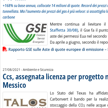
+168% su base annua, collocate 14 milioni di quote. Record dei prezzi
tonnellata. Ma l'aumento dei prezzi del gas è più veloce: si assottiglia 
carbone
Mentre continua al lievitare i
Staffetta 30/08)
, il Gse fa il pun
aste dei permessi Eua nel secondo 
Da aprile a giugno, secondo il repo
Lista allegati PDF alla notizia
Rapporto GSE sulle Aste di quote europee di emissione – 
27/08/2021
- Ambiente e Sicurezza
Ccs, assegnata licenza per progetto n
Messico
. Pubblicata venerdì 27 agosto 2021 alle 13.19.
Lo Stato del Texas ha affida
Carbonvert il bando per la realiz
stoccaggio della CO
nelle acque d
2