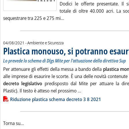
Dodici le offerte presentate. Il 
totale di oltre 40.000 acri. La so
Leggi tutta la notizia: 'Ccs, as
sequestrare tra 225 e 275 mi...
04/08/2021
- Ambiente e Sicurezza
Plastica monouso, si potranno esauri
Lo prevede lo schema di Dlgs Mite per l'attuazione della direttiva Sup
Per attenuare gli effetti della messa a bando della
plastica mo
alle imprese di esaurire le scorte. È una delle novità contenute 
decreto legislativo
predisposto dal Mite per attuare la dire
Leggi tutta la notizia: 
Plastic). Il testo è atteso nel prossimo ...
Lista allegati PDF alla notizia
Riduzione plastica schema decreto 3 8 2021
Torna su...