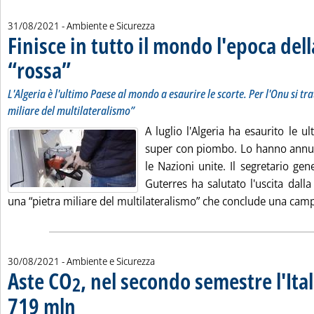
31/08/2021
- Ambiente e Sicurezza
Finisce in tutto il mondo l'epoca del
“rossa”
. Sottotitolo: L'Algeria è l'ultimo Paese al mondo a esaurire le scorte. Per
. Pubblicata martedì 31 agosto 2021 alle 12.34.
L'Algeria è l'ultimo Paese al mondo a esaurire le scorte. Per l'Onu si tra
miliare del multilateralismo”
A luglio l'Algeria ha esaurito le u
super con piombo. Lo hanno annunc
le Nazioni unite. Il segretario ge
Guterres ha salutato l'uscita dall
una “pietra miliare del multilateralismo” che conclude una camp
30/08/2021
- Ambiente e Sicurezza
Aste CO
, nel secondo semestre l'Ita
2
719 mln
. Sottotitolo: +168% su base annua, collocate 14 milioni di quote. Recor
. Pubblicata lunedì 30 agosto 2021 alle 17.18.