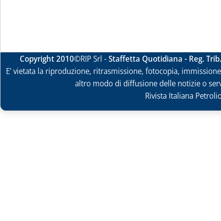
Copyright 2010
©RIP Srl -
Staffetta Quotidiana - Reg. Tri
E' vietata la riproduzione, ritrasmissione, fotocopia, immissione 
altro modo di diffusione delle notizie o ser
Rivista Italiana Petrol