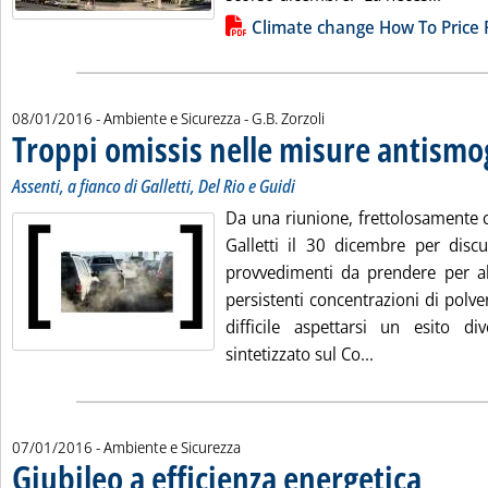
Lista allegati PDF alla notizia
Climate change How To Price 
di:
08/01/2016
- Ambiente e Sicurezza -
G.B. Zorzoli
Troppi omissis nelle misure antismo
Assenti, a fianco di Galletti, Del Rio e Guidi
Da una riunione, frettolosamente 
Galletti il 30 dicembre per discu
provvedimenti da prendere per ab
persistenti concentrazioni di polveri
difficile aspettarsi un esito d
Leggi tutta la 
sintetizzato sul Co...
07/01/2016
- Ambiente e Sicurezza
Giubileo a efficienza energetica
. Pubblicata 