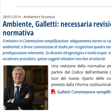
28/01/2016
- Ambiente e Sicurezza
Ambiente, Galletti: necessaria revis
normativa
. Sottotitolo: Il ministro in Commissione semplificazione: adegua
. Pubblicata giovedì 28 gennaio 2016 alle 8.51.
Il ministro in Commissione semplificazione: adeguamento norme su r
ambientali; a breve commissione di studio per ricognizione quadro no
predisposizione intervento. Su dissesto idrogeologico e tutela acque: si
accelerare procedure, spesso soggetti attuatori non ben strutturati
Una revisione della normativa am
partire dal Codice dell'ambiente (
luce del nuovo riparto delle c
previsto dalla riforma costituzionale
Lista allegati PDF alla notizia
Galletti Commissione semplif