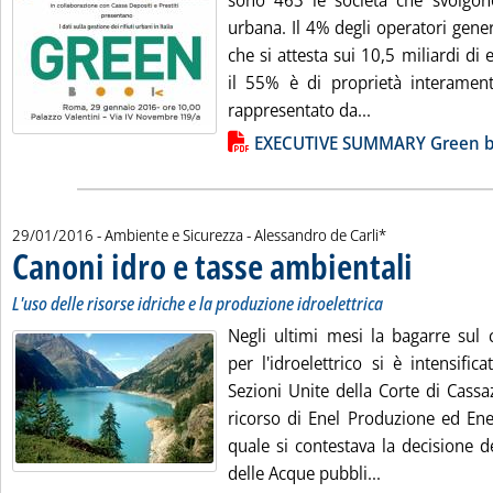
sono 463 le società che svolgono 
urbana. Il 4% degli operatori gener
che si attesta sui 10,5 miliardi di 
il 55% è di proprietà interamen
Leggi tutta la n
rappresentato da...
Lista allegati PDF alla notizia
EXECUTIVE SUMMARY Green 
di:
29/01/2016
- Ambiente e Sicurezza -
Alessandro de Carli*
Canoni idro e tasse ambientali
. Sottotitolo: L
. Pubblicata ve
L'uso delle risorse idriche e la produzione idroelettrica
Negli ultimi mesi la bagarre sul 
per l'idroelettrico si è intensifi
Sezioni Unite della Corte di Cassa
ricorso di Enel Produzione ed Ene
quale si contestava la decisione d
Leggi tutta la
delle Acque pubbli...