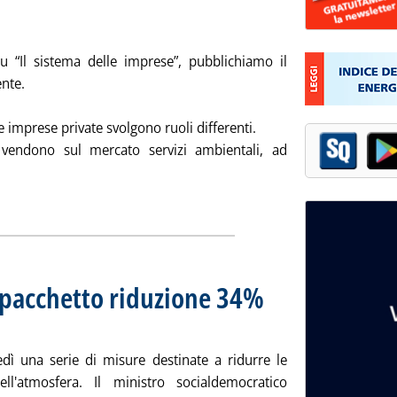
u “Il sistema delle imprese”, pubblichiamo il
ente.
e imprese private svolgono ruoli differenti.
endono sul mercato servizi ambientali, ad
ione dei rifiuti e servizi idrici, il ruolo dei produttori privati'
ia
 pacchetto riduzione 34%
iovedì 19 giugno 2008 alle 14.48.
dì una serie di misure destinate a ridurre le
ll'atmosfera. Il ministro socialdemocratico