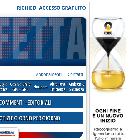
RICHIEDI ACCESSO GRATUITO
Abbonamenti
Contatti
ergia
Gas Naturale
Altre Fonti
Ambiente
Nucleare
ttrica
GPL - GNL
Efficienza
Sicurezza
COMMENTI - EDITORIALI
NOTIZIE GIORNO PER GIORNO