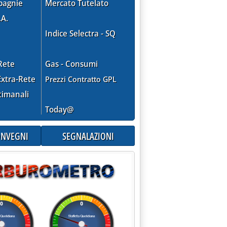
pagnie
Mercato Tutelato
.A.
Indice Selectra - SQ
Rete
Gas - Consumi
xtra-Rete
Prezzi Contratto GPL
timanali
Today@
CONVEGNI
SEGNALAZIONI