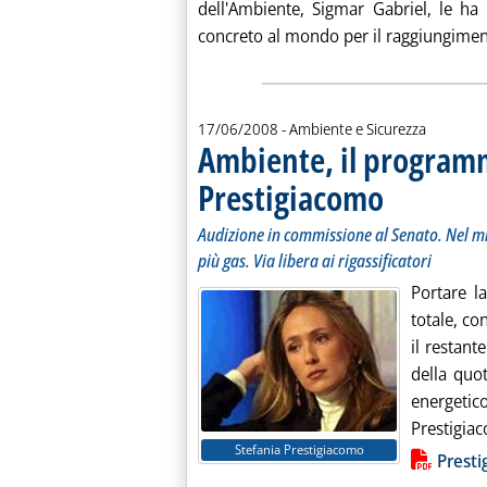
dell'Ambiente, Sigmar Gabriel, le ha d
concreto al mondo per il raggiungimento
17/06/2008
- Ambiente e Sicurezza
Ambiente, il program
Prestigiacomo
. Sottotitolo: Audiz
. Pubblicata marted
Audizione in commissione al Senato. Nel mi
più gas. Via libera ai rigassificatori
Portare l
totale, co
il restant
della quo
energetic
Prestigiac
Stefania Prestigiacomo
Lista allegati PDF alla notiz
Prest