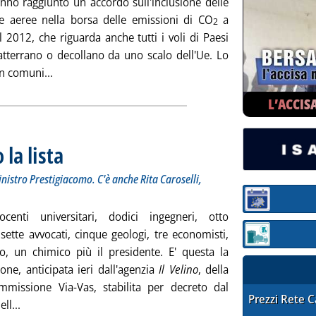
anno raggiunto un accordo sull'inclusione delle
 aeree nella borsa delle emissioni di CO
a
2
l 2012, che riguarda anche tutti i voli di Paesi
 atterrano o decollano da uno scalo dell'Ue. Lo
Leggi tutta la notizia: 'Ue, dal 2012 compagnie aere
un comuni...
L’ACCIS
la lista
. Sottotitolo: Nominati con decreto firmato lunedì dal ministro Prestigiacomo
. Pubblicata venerdì 27 giugno 2008 alle 10.3.
nistro Prestigiacomo. C'è anche Rita Caroselli,
Sezione:
centi universitari, dodici ingegneri, otto
, sette avvocati, cinque geologi, tre economisti,
Sezione: quotaz
o, un chimico più il presidente. E' questa la
ne, anticipata ieri dall'agenzia
Il Velino
, della
missione Via-Vas, stabilita per decreto dal
STAFFETTA PRE
Prezzi Rete 
Leggi tutta la notizia: 'Commissione Via, ecco la lista'
ll...