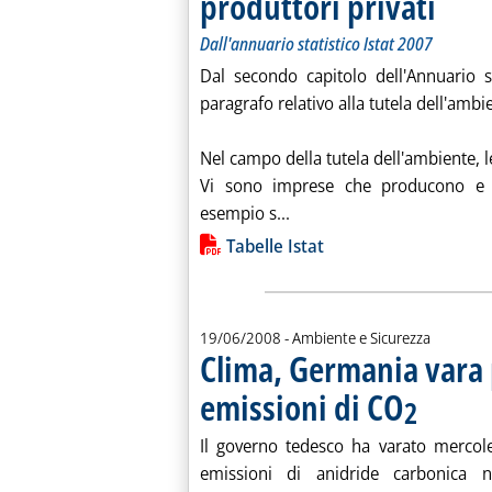
produttori privati
Dall'annuario statistico Istat 2007
Dal secondo capitolo dell'Annuario s
paragrafo relativo alla tutela dell'ambi
Nel campo della tutela dell'ambiente, l
Vi sono imprese che producono e v
Leggi tutta la notizia: 'Gest
esempio s...
Lista allegati PDF alla notiz
Tabelle Istat
19/06/2008
- Ambiente e Sicurezza
Clima, Germania vara
emissioni di CO
. Pubblicata g
2
Il governo tedesco ha varato mercole
emissioni di anidride carbonica ne