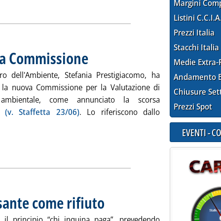
Margini Com
Listini C.C.I.A
Prezzi Italia
Stacchi Italia
va Commissione
. Pubblicata mercoledì 25 giugno 2008 alle 12.15.
Medie Extra-
ero dell'Ambiente, Stefania Prestigiacomo, ha
Andamento E
la nuova Commissione per la Valutazione di
Chiusure Set
 ambientale, come annunciato la scorsa
Prezzi Spot
na
(v. Staffetta 23/06)
. Lo riferiscono dallo
gi tutta la notizia: 'VIA, nominata la nuova Commissione'
EVENTI - 
esante come rifiuto
. Pubblicata martedì 24 giugno 2008 alle 14.33.
 il principio “chi inquina paga”, prevedendo