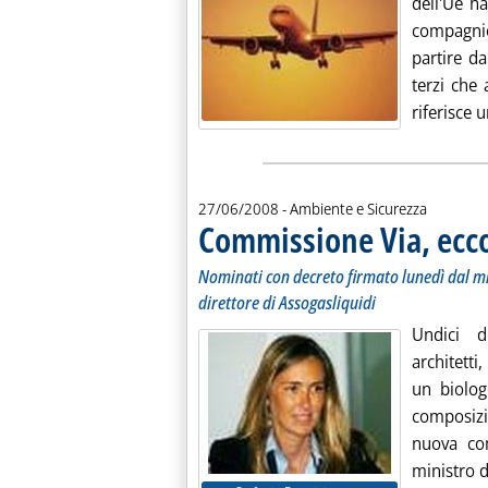
dell'Ue h
compagnie
partire da
terzi che
riferisce 
27/06/2008
- Ambiente e Sicurezza
Commissione Via, ecco 
Nominati con decreto firmato lunedì dal mi
direttore di Assogasliquidi
Undici do
architetti
un biolog
composizio
nuova com
ministro de