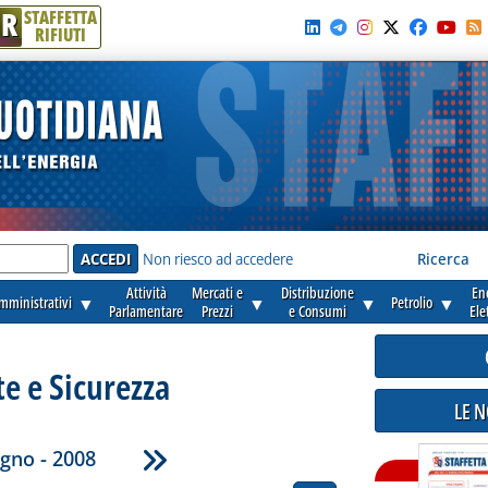
R
STAFFETTA
RIFIUTI
e'
Non riesco ad accedere
Ricerca
Attività
Mercati e
Distribuzione
En
amministrativi
▼
▼
▼
Petrolio
▼
Parlamentare
Prezzi
e Consumi
Ele
e e Sicurezza
LE 
gno - 2008