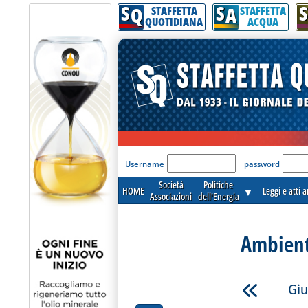
S
S
S
Q
A
STAFFETTA
STAFFETTA
QUOTIDIANA
ACQUA
'Modulo Login per acceder
Username
password
Società
Politiche
HOME
▼
Leggi e atti 
Associazioni
dell'Energia
Ambient
Giu