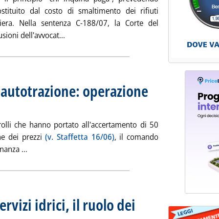
ostituito dal costo di smaltimento dei rifiuti
iera. Nella sentenza C-188/07, la Corte del
Leggi tutta la notizia: 'Corte Ue, sì all'olio 
ioni dell'avvocat...
 autotrazione: operazione
ata lunedì 23 giugno 2008 alle 15.11.
rolli che hanno portato all'accertamento di 50
one dei prezzi
(v. Staffetta 16/06)
, il comando
Leggi tutta la notizia: 'Gasolio agricolo come autotrazi
nanza ...
ervizi idrici, il ruolo dei
lo: Dall'annuario statistico Istat 2007
ta venerdì 20 giugno 2008 alle 15.33.