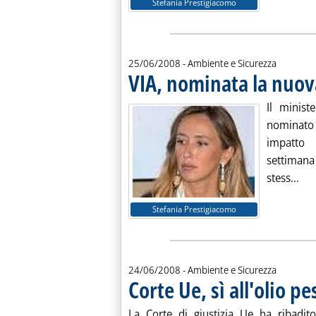
Stefania Prestigiacomo
25/06/2008
- Ambiente e Sicurezza
VIA, nominata la nuo
Il minist
nominato 
impatto
settima
Leg
stess...
Stefania Prestigiacomo
24/06/2008
- Ambiente e Sicurezza
Corte Ue, sì all'olio p
La Corte di giustizia Ue ha ribadito