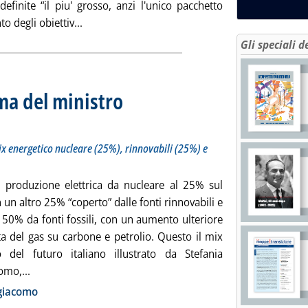
efinite “il piu' grosso, anzi l'unico pacchetto
Leggi tutta la notizia: 'Clima, Germania vara
 degli obiettiv...
Gli speciali d
ma del ministro
ione in commissione al Senato. Nel mix energetico nucleare (25%), rinnovabili (25%) e più gas. V
ì 17 giugno 2008 alle 17.59.
x energetico nucleare (25%), rinnovabili (25%) e
a produzione elettrica da nucleare al 25% sul
n un altro 25% “coperto” dalle fonti rinnovabili e
e 50% da fonti fossili, con un aumento ulteriore
ta del gas su carbone e petrolio. Questo il mix
o del futuro italiano illustrato da Stefania
Leggi tutta la notizia: 'Ambiente, il programma del mini
omo,...
ia
igiacomo