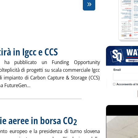
rà in Igcc e CCS
. Pubblicata lunedì 30 giugno 2008 alle 15.27.
e) ha pubblicato un Funding Opportunity
teplicità di progetti su scala commerciale Igcc
 di impianto di Carbon Capture & Storage (CCS)
Leggi tutta la notizia: 'FutureGen, Doe investirà 
ma FutureGen...
e aeree in borsa CO
. Pubblicata lunedì 30 giugno 2008 alle 15
2
ento europeo e la presidenza di turno slovena