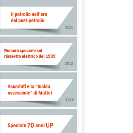
.23.
 dell'Osrl/Earl'
n/giorno'