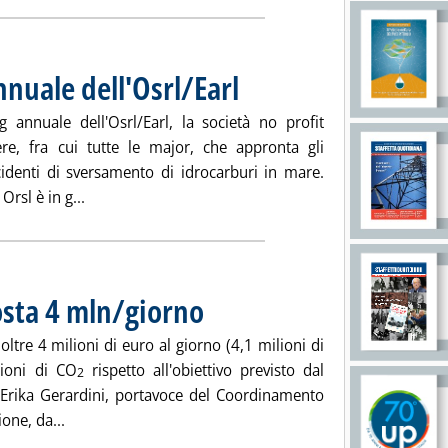
nnuale dell'Osrl/Earl
. Pubblicata martedì 17 giugno 2008 alle 15
g annuale dell'Osrl/Earl, la società no profit
re, fra cui tutte le major, che appronta gli
ncidenti di sversamento di idrocarburi in mare.
Leggi tutta la notizia: 'A Milazzo il meeting annuale
rsl è in g...
costa 4 mln/giorno
. Pubblicata lunedì 16 giugno 2008 alle 15.18.
oltre 4 milioni di euro al giorno (4,1 milioni di
sioni di CO
rispetto all'obiettivo previsto dal
2
è Erika Gerardini, portavoce del Coordinamento
Leggi tutta la notizia: 'Kyoto, ritardo Italia costa 4 ml
one, da...