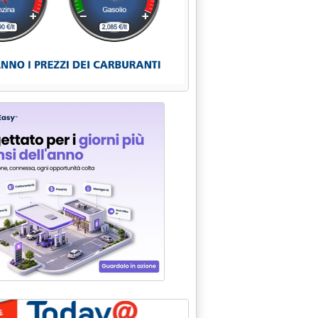
pesante come rifiuto'
one: operazione della Gdf a Velletri'