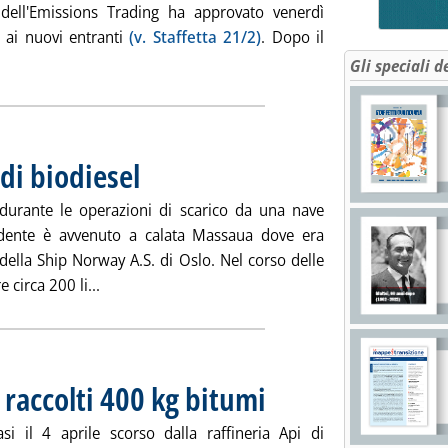
 dell'Emissions Trading ha approvato venerdì
e ai nuovi entranti
(v. Staffetta 21/2)
. Dopo il
izia: 'Ets, assegnate quote a nuovi entranti'
Gli speciali d
di biodiesel
. Pubblicata giovedì 12 aprile 2007 alle 15.56.
durante le operazioni di scarico da una nave
idente è avvenuto a calata Massaua dove era
della Ship Norway A.S. di Oslo. Nel corso delle
Leggi tutta la notizia: 'Genova, sversamento di b
 circa 200 li...
 raccolti 400 kg bitumi
. Pubblicata giovedì 12 aprile 2007 all
asi il 4 aprile scorso dalla raffineria Api di