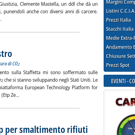
Margini Com
 Giustizia, Clemente Mastella, un ddl che dà un
Listini C.C.I.A
li, punendoli anche con diversi anni di carcere.
Leggi tutta la notizia: 'Giro di vite contro i reati ambientali'
.
Prezzi Italia
Stacchi Italia
Medie Extra-
Andamento E
stro
. Sottotitolo: Ue leader nella ricerca e nei processi di cattura di CO
. Pubblicata venerdì 20 aprile 2007 alle 16.8.
2
Chiusure Set
tura di CO
2
Prezzi Spot
nto sulla Staffetta mi sono soffermato sulle
O
che si stanno sviluppando negli Stati Uniti. Le
EVENTI - 
2
a piattaforma European Technology Platform for
Leggi tutta la notizia: 'Gas serra sotto sequestro'
(Etp Ze...
 per smaltimento rifiuti
. Pubblicata venerdì 20 aprile 20