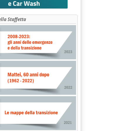
ella Staffetta
iodiesel'
e 15.56.