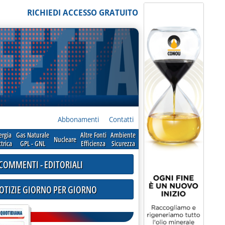
RICHIEDI ACCESSO GRATUITO
Abbonamenti
Contatti
ergia
Gas Naturale
Altre Fonti
Ambiente
Nucleare
ttrica
GPL - GNL
Efficienza
Sicurezza
COMMENTI - EDITORIALI
NOTIZIE GIORNO PER GIORNO