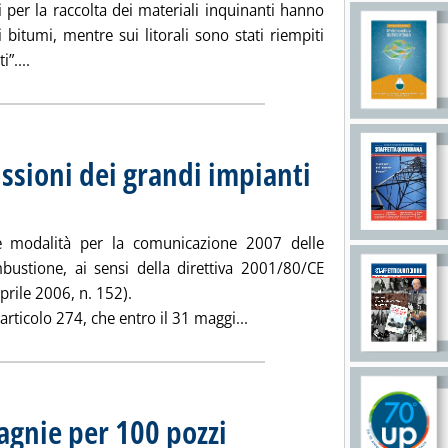
i per la raccolta dei materiali inquinanti hanno
 bitumi, mentre sui litorali sono stati riempiti
Leggi tutta la notizia: 'Fuoriuscita Falconara, raccolti 400 
”....
sioni dei grandi impianti
coledì 11 aprile 2007 alle 15.52.
le modalità per la comunicazione 2007 delle
bustione, ai sensi della direttiva 2001/80/CE
aprile 2006, n. 152).
Leggi tutta la notizia: 'Com
'articolo 274, che entro il 31 maggi...
agnie per 100 pozzi
. Pubblicata mercoledì 11 aprile 2007 alle 15.