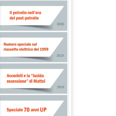
kg bitumi'
unicazione su emissioni dei grandi impianti di combustione'
43.