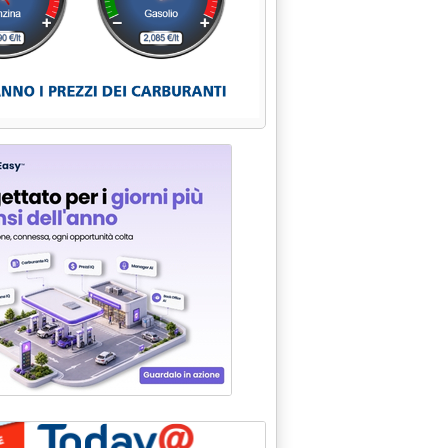
rship per smaltimento rifiuti'
 2007 alle 15.56.
are energia pulita'
.