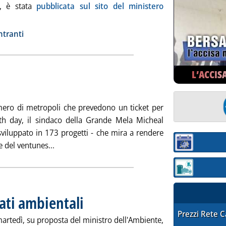
, è stata
pubblicata sul sito del ministero
tutta la notizia: 'Ets, pubblicate assegnazioni nuovi entranti . I
ia
tranti
L’ACCIS
 Pubblicata giovedì 26 aprile 2007 alle 16.39.
ero di metropoli che prevedono un ticket per
arth day, il sindaco della Grande Mela Micheal
viluppato in 173 progetti - che mira a rendere
Leggi tutta la notizia: 'Eco-ticket a New York'
e del ventunes...
Sezione:
Sezione: quotaz
eati ambientali
. Pubblicata giovedì 26 aprile 2007 alle 16.12.
STAFFETTA PRE
Prezzi Rete 
martedì, su proposta del ministro dell'Ambiente,