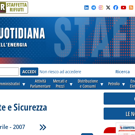
R
STAFFETTA
RIFIUTI
e'
Non riesco ad accedere
Ricerca
Attività
Mercati e
Distribuzione
En
amministrativi
▼
▼
▼
Petrolio
▼
Parlamentare
Prezzi
e Consumi
Ele
e e Sicurezza
LE 
rile - 2007