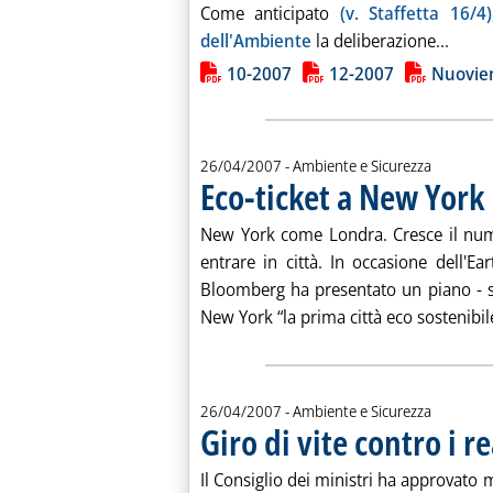
Come anticipato
(v. Staffetta 16/4)
Leggi 
dell'Ambiente
la deliberazione...
Lista allegati PDF alla notiz
10-2007
12-2007
Nuovien
26/04/2007
- Ambiente e Sicurezza
Eco-ticket a New York
.
New York come Londra. Cresce il num
entrare in città. In occasione dell'E
Bloomberg ha presentato un piano - s
New York “la prima città eco sostenibil
26/04/2007
- Ambiente e Sicurezza
Giro di vite contro i r
Il Consiglio dei ministri ha approvato 