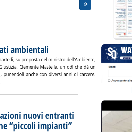
eati ambientali
. Pubblicata venerdì 27 aprile 2007 alle 16.13.
martedì, su proposta del ministro dell'Ambiente,
 Giustizia, Clemente Mastella, un ddl che dà un
li, punendoli anche con diversi anni di carcere.
Leggi tutta la notizia: 'Giro di vite contro i reati ambientali'
.
azioni nuovi entranti
one “piccoli impianti”
. Pubblicata giovedì 26 aprile 2007 alle 16