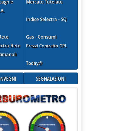
pagnie
Mercato Tutelato
.A.
Indice Selectra - SQ
Rete
Gas - Consumi
xtra-Rete
Prezzi Contratto GPL
timanali
Today@
CONVEGNI
SEGNALAZIONI
07 alle 15.57.