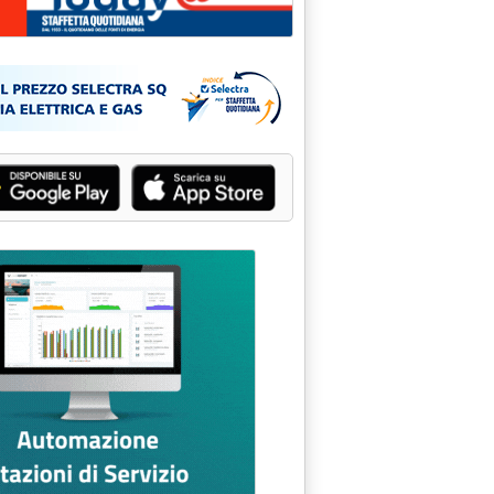
era, l'Italia frena'
a piano Ungheria'