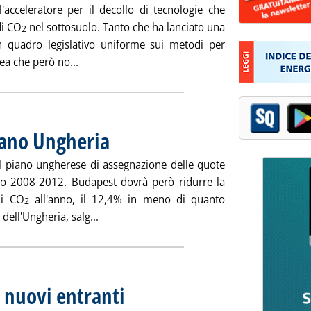
cceleratore per il decollo di tecnologie che
di CO
nel sottosuolo. Tanto che ha lanciato una
2
n quadro legislativo uniforme sui metodi per
Leggi tutta la notizia: 'Sequestro CO2: l'Ue accel
ea che però no...
piano Ungheria
. Pubblicata martedì 17 aprile 2007 alle 15.12.
 piano ungherese di assegnazione delle quote
do 2008-2012. Budapest dovrà però ridurre la
di CO
all'anno, il 12,4% in meno di quanto
2
Leggi tutta la notizia: 'Ets, Bruxelles tagli
dell'Ungheria, salg...
 nuovi entranti
. Pubblicata lunedì 16 aprile 2007 alle 15.23.