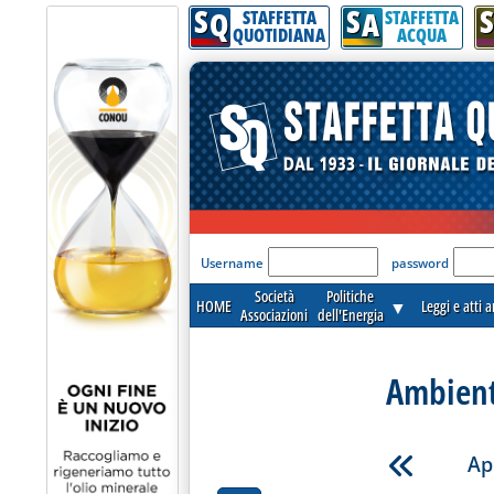
S
S
S
Q
A
STAFFETTA
STAFFETTA
QUOTIDIANA
ACQUA
'Modulo Login per acceder
Username
password
Società
Politiche
HOME
▼
Leggi e atti 
Associazioni
dell'Energia
Ambient
Ap