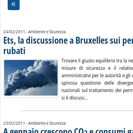
24/02/2011
- Ambiente e Sicurezza
Ets, la discussione a Bruxelles sui p
rubati
. Pubblicata giovedì 24 febbraio 2011 alle 11.11.
Trovare il giusto equilibrio tra la n
misure di sicurezza e il relati
amministrativi per le autorità e gli 
spinosa questione delle divergen
nazionali sul trattamento dei perm
Leggi tutta la notizia
si è discuss...
23/02/2011
- Ambiente e Sicurezza
A gennaio crescono CO
e consumi g
2