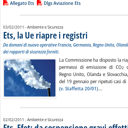
Lista allegati PDF alla notizia
Allegato Ets
Dlgs Aviazione Ets
03/02/2011
- Ambiente e Sicurezza
Ets, la Ue riapre i registri
. Sottotitolo: Da domani di nu
. Pubblicata giovedì 03 febbr
Da domani di nuovo operative Francia, Germania, Regno Unito, Olanda
dei rapporti di sicurezza forniti.
La Commissione ha disposto la riap
permessi di emissione di CO
d
2
Regno Unito, Olanda e Slovacchia
del 19 gennaio per ripetuti casi di
Leggi tutta la
(v. Staffetta 20/01)
....
02/02/2011
- Ambiente e Sicurezza
Ets, Efet: da sospensione gravi effet