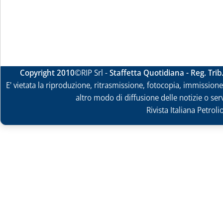
Copyright 2010
©RIP Srl -
Staffetta Quotidiana - Reg. Tri
E' vietata la riproduzione, ritrasmissione, fotocopia, immissione 
altro modo di diffusione delle notizie o ser
Rivista Italiana Petrol