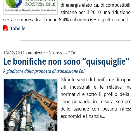
di energia elettrica, di combustibili 
stimano per il 2010 una riduzione 
serra compresa fra il meno 6,4% e il meno 6% rispetto a quell..
Lista allegati PDF alla notizia
Tabelle
di:
18/02/2011
- Ambiente e Sicurezza -
GCA
Le bonifiche non sono “quisquiglie”
.
.
A giudicare dalla proposta di transazione Eni
Gli interventi di bonifica e di rip
siti industriali e le relative in
normativi e sotto il profilo della
condizionando in misura sempre 
delle aziende con pesanti rifless
Leggi tutta 
economici e finanzia...