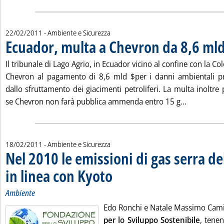
22/02/2011
- Ambiente e Sicurezza
Ecuador, multa a Chevron da 8,6 mld
Il tribunale di Lago Agrio, in Ecuador vicino al confine con la 
Chevron al pagamento di 8,6 mld $per i danni ambientali p
dallo sfruttamento dei giacimenti petroliferi. La multa inoltr
Leggi tutt
se Chevron non farà pubblica ammenda entro 15 g...
18/02/2011
- Ambiente e Sicurezza
Nel 2010 le emissioni di gas serra del
in linea con Kyoto
. Sottotitolo: Ambiente
. Pubblicata venerdì 18 febbraio 2011 alle 15.
Ambiente
Edo Ronchi e Natale Massimo Camin
per lo Sviluppo Sostenibile
, tene