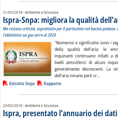
21/03/2018
- Ambiente e Sicurezza
Ispra-Snpa: migliora la qualità dell'a
Ma restano criticità, soprattutto per il particolato nel bacino padano. 
l'obbiettivo sui gas serra al 2020
"Numerosi e significativi sono i s
della qualità dell'aria: le emi
inquinanti continuano infatti a d
livelli atmosferici di alcuni inq
generalmente decrescenti. La sit
Leggi tutt
dell'aria rimane però cr...
Lista allegati PDF alla notizia
Estratto Snpa
Rapporto
20/03/2018
- Ambiente e Sicurezza
Ispra, presentato l'annuario dei dat