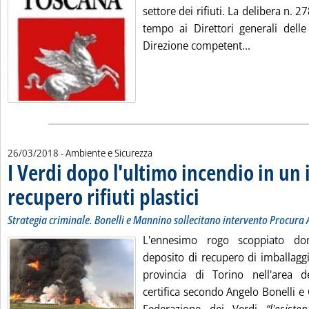
settore dei rifiuti. La delibera n. 
tempo ai Direttori generali delle
Leggi tutta 
Direzione competent...
26/03/2018
- Ambiente e Sicurezza
I Verdi dopo l'ultimo incendio in un
recupero rifiuti plastici
. Sottotitolo: Strategia criminale
. Pubblicata lunedì 26 marzo 2018
Strategia criminale. Bonelli e Mannino sollecitano intervento Procura
L'ennesimo rogo scoppiato do
deposito di recupero di imballaggi
provincia di Torino nell'area 
certifica secondo Angelo Bonelli e