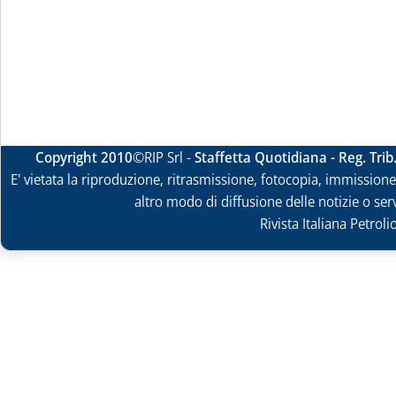
Copyright 2010
©RIP Srl -
Staffetta Quotidiana - Reg. Tri
E' vietata la riproduzione, ritrasmissione, fotocopia, immissione 
altro modo di diffusione delle notizie o ser
Rivista Italiana Petrol