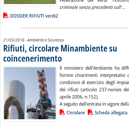
Federazione dei Verdi
“l'esist
Le
criminale senza precedenti sull'
...
Lista allegati PDF alla notizia
DOSSIER RIFIUTI verdi2
21/03/2018
- Ambiente e Sicurezza
Rifiuti, circolare Minambiente su
coincenerimento
. Pubblicata mercoledì 21 marzo 2018 alle 15.30
Il ministero dell'Ambiente ha dif
fornire chiarimenti interpretativi 
condizioni di esercizio degli impi
dei rifiuti (articolo 237-nonies de
aprile 2006, n.152).
A seguito dell'entrata in vigore della
Lista allegati PDF alla notizia
Circolare
Scheda allegata 