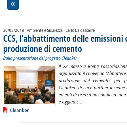
di:
30/03/2018
- Ambiente e Sicurezza -
Carlo Baldassarre
CCS, l'abbattimento delle emissioni 
produzione di cemento
. Sottotitolo: Dalla presentazione
. Pubblicata venerdì 30 marzo 201
Dalla presentazione del progetto Cleanker
Il 28 marzo a Roma l'associazione
organizzato il convegno “Abbattere
produzione del cemento” per pr
Cleanker, di cui è partner insieme ad
ed enti di ricerca nazionali ed inter
Leggi tutta la notizia
è aggiudic
...
Lista allegati PDF alla notizia
Cleanker