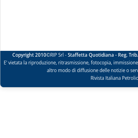
Copyright 2010
©RIP Srl -
Staffetta Quotidiana - Reg. Tri
E' vietata la riproduzione, ritrasmissione, fotocopia, immissione 
altro modo di diffusione delle notizie o ser
Rivista Italiana Petrol