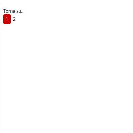
Torna su...
1
2