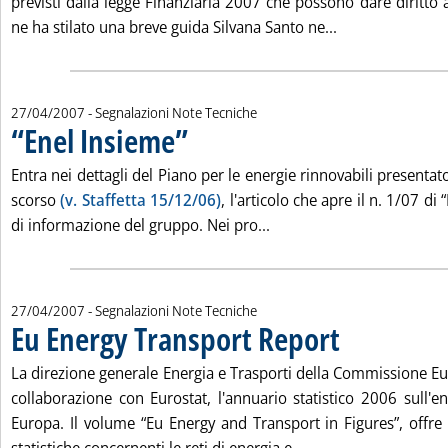
previsti dalla legge Finanziaria 2007 che possono dare diritto a
Leggi tutta la n
ne ha stilato una breve guida Silvana Santo ne...
27/04/2007
- Segnalazioni Note Tecniche
“Enel Insieme”
. Pubblicata venerdì 27 aprile 2007 alle 15.20.
Entra nei dettagli del Piano per le energie rinnovabili presenta
scorso
(v. Staffetta 15/12/06)
, l'articolo che apre il n. 1/07 di
Leggi tutta la notizia: '“
di informazione del gruppo. Nei pro...
27/04/2007
- Segnalazioni Note Tecniche
Eu Energy Transport Report
. Pubblicata venerdì 27
La direzione generale Energia e Trasporti della Commissione Eu
collaborazione con Eurostat, l'annuario statistico 2006 sull'en
Europa. Il volume “Eu Energy and Transport in Figures”, offr
Leggi tutta la notiz