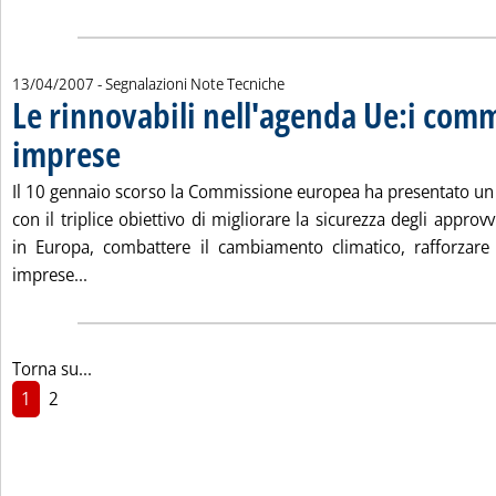
13/04/2007
- Segnalazioni Note Tecniche
Le rinnovabili nell'agenda Ue:i comm
imprese
. Pubblicata venerdì 13 aprile 2007 alle 15.12.
Il 10 gennaio scorso la Commissione europea ha presentato un
con il triplice obiettivo di migliorare la sicurezza degli approv
in Europa, combattere il cambiamento climatico, rafforzare 
Leggi tutta la notizia: 'Le rinnovabili nell'agenda 
imprese...
Torna su...
1
2