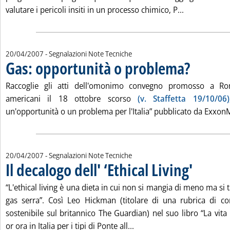
Leggi tutta l
valutare i pericoli insiti in un processo chimico, P...
20/04/2007
- Segnalazioni Note Tecniche
Gas: opportunità o problema?
. Pubblicata ven
Raccoglie gli atti dell'omonimo convegno promosso a Ro
americani il 18 ottobre scorso
(v. Staffetta 19/10/06)
un'opportunità o un problema per l'Italia” pubblicato da Exxon
20/04/2007
- Segnalazioni Note Tecniche
Il decalogo dell' ‘Ethical Living'
. Pubblicata ve
“L'ethical living è una dieta in cui non si mangia di meno ma si 
gas serra”. Così Leo Hickman (titolare di una rubrica di co
sostenibile sul britannico The Guardian) nel suo libro “La vita r
Leggi tutta la notizia: 'Il d
or ora in Italia per i tipi di Ponte all...