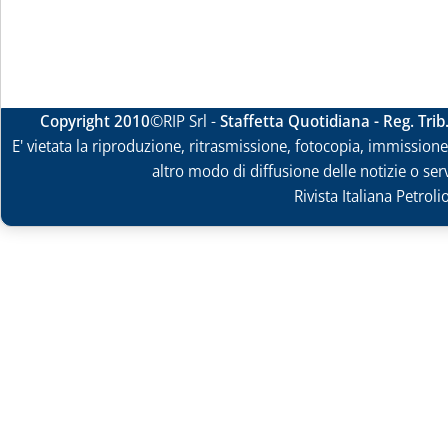
Copyright 2010
©RIP Srl -
Staffetta Quotidiana - Reg. Tri
E' vietata la riproduzione, ritrasmissione, fotocopia, immissione 
altro modo di diffusione delle notizie o ser
Rivista Italiana Petrol