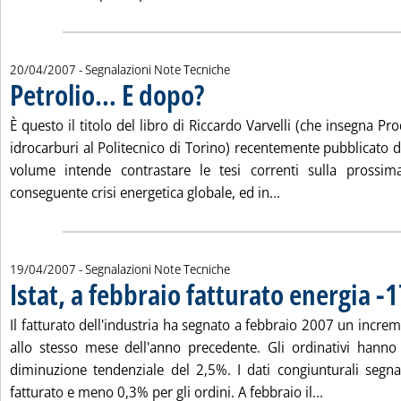
20/04/2007
- Segnalazioni Note Tecniche
Petrolio… E dopo?
. Pubblicata venerdì 20 aprile 2007 alle 15.19
È questo il titolo del libro di Riccardo Varvelli (che insegna Pr
idrocarburi al Politecnico di Torino) recentemente pubblicato da 
volume intende contrastare le tesi correnti sulla prossim
Leggi tutta la notiz
conseguente crisi energetica globale, ed in...
19/04/2007
- Segnalazioni Note Tecniche
Istat, a febbraio fatturato energia -
Il fatturato dell'industria ha segnato a febbraio 2007 un incre
allo stesso mese dell'anno precedente. Gli ordinativi hanno
diminuzione tendenziale del 2,5%. I dati congiunturali seg
Leggi tutta l
fatturato e meno 0,3% per gli ordini. A febbraio il...