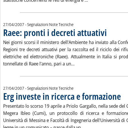
statistiche concernenti le reti di energia e ...
27/04/2007
- Segnalazioni Note Tecniche
Raee: pronti i decreti attuativi
. Pubblicata ve
Nei giorni scorsi il ministero dell'Ambiente ha inviato alla Conf
Regioni tre decreti attuativi per la raccolta ed il riciclo dei ri
elettriche ed elettroniche (Raee). Attualmente in Italia si pr
Leggi tutta la notizia: 'Rae
tonnellate di Raee l'anno, pari a un...
27/04/2007
- Segnalazioni Note Tecniche
Erg investe in ricerca e formazione
. Pub
Presentato lo scorso 19 aprile a Priolo Gargallo, nella sede del 
Megera Ibleo (Cumi), un protocollo di ricerca e formazione 
Università di Messina e Facoltà di Ingegneria dell'Università di G
Leggi tutta la notizia
legge in un comunicato – nasce dalla vo...