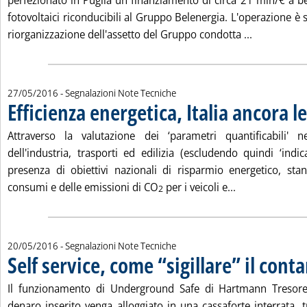
perfezionato in Puglia un finanziamento di circa 21 mln/€ a be
fotovoltaici riconducibili al Gruppo Belenergia. L'operazione è
Leggi tutta 
riorganizzazione dell'assetto del Gruppo condotta ...
27/05/2016
- Segnalazioni Note Tecniche
Efficienza energetica, Italia ancora l
Attraverso la valutazione dei ‘parametri quantificabili' n
dell'industria, trasporti ed edilizia (escludendo quindi ‘indicat
presenza di obiettivi nazionali di risparmio energetico, sta
Leggi tutta la 
consumi e delle emissioni di CO
per i veicoli e...
2
20/05/2016
- Segnalazioni Note Tecniche
Self service, come “sigillare” il cont
Il funzionamento di Underground Safe di Hartmann Tresore 
denaro inserito venga alloggiato in una cassaforte interrata, 