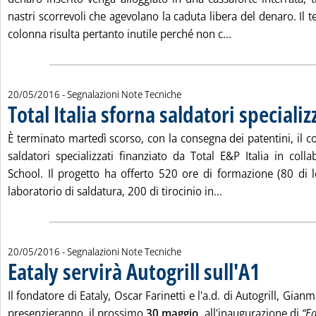
nastri scorrevoli che agevolano la caduta libera del denaro. Il t
Leggi tutta la not
colonna risulta pertanto inutile perché non c...
20/05/2016
- Segnalazioni Note Tecniche
Total Italia sforna saldatori specializ
È terminato martedì scorso, con la consegna dei patentini, il 
saldatori specializzati finanziato da Total E&P Italia in col
School. Il progetto ha offerto 520 ore di formazione (80 di le
Leggi tutta la notiz
laboratorio di saldatura, 200 di tirocinio in...
20/05/2016
- Segnalazioni Note Tecniche
Eataly servirà Autogrill sull'A1
. Pubblicata ven
Il fondatore di Eataly, Oscar Farinetti e l'a.d. di Autogrill, Gi
presenzieranno, il prossimo
30 maggio
, all'inaugurazione di
“Ea