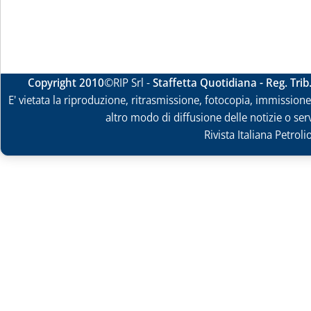
Copyright 2010
©RIP Srl -
Staffetta Quotidiana - Reg. Tri
E' vietata la riproduzione, ritrasmissione, fotocopia, immissione 
altro modo di diffusione delle notizie o ser
Rivista Italiana Petrol