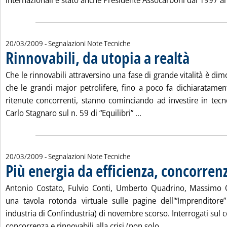
internazionali è stato anche Presidente Assocarboni dal 1997 al 
20/03/2009
- Segnalazioni Note Tecniche
Rinnovabili, da utopia a realtà
. Pubblicata ve
Che le rinnovabili attraversino una fase di grande vitalità è dim
che le grandi major petrolifere, fino a poco fa dichiaratament
ritenute concorrenti, stanno cominciando ad investire in tecno
Leggi tutta la notizia: '
Carlo Stagnaro sul n. 59 di “Equilibri” ...
20/03/2009
- Segnalazioni Note Tecniche
Più energia da efficienza, concorren
Antonio Costato, Fulvio Conti, Umberto Quadrino, Massimo O
una tavola rotonda virtuale sulle pagine dell'“Imprenditore” 
industria di Confindustria) di novembre scorso. Interrogati sul c
Leggi tutta la no
concorrenza e rinnovabili alla crisi (non solo...