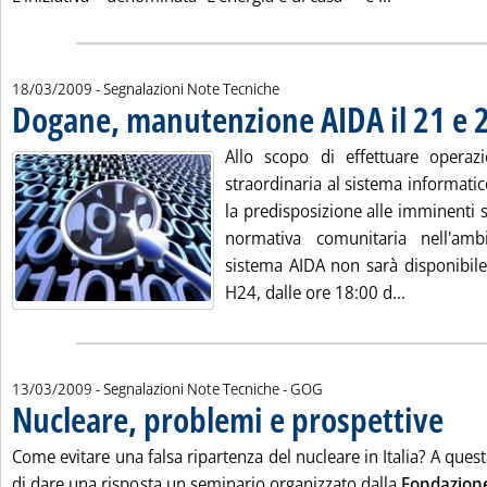
18/03/2009
- Segnalazioni Note Tecniche
Dogane, manutenzione AIDA il 21 e 
Allo scopo di effettuare operaz
straordinaria al sistema informatic
la predisposizione alle imminenti 
normativa comunitaria nell'amb
sistema AIDA non sarà disponibile 
Leggi tutt
H24, dalle ore 18:00 d...
di:
13/03/2009
- Segnalazioni Note Tecniche -
GOG
Nucleare, problemi e prospettive
. Pubbli
Come evitare una falsa ripartenza del nucleare in Italia? A qu
di dare una risposta un seminario organizzato dalla
Fondazion