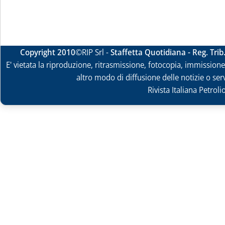
Copyright 2010
©RIP Srl -
Staffetta Quotidiana - Reg. Tri
E' vietata la riproduzione, ritrasmissione, fotocopia, immissione 
altro modo di diffusione delle notizie o ser
Rivista Italiana Petrol