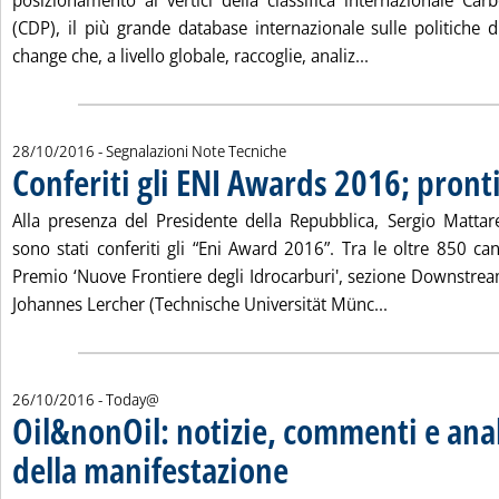
posizionamento ai vertici della classifica internazionale Car
(CDP), il più grande database internazionale sulle politiche d
Leggi tutta la no
change che, a livello globale, raccoglie, analiz...
28/10/2016
- Segnalazioni Note Tecniche
Conferiti gli ENI Awards 2016; pronti
Alla presenza del Presidente della Repubblica, Sergio Mattarel
sono stati conferiti gli “Eni Award 2016”. Tra le oltre 850 ca
Premio ‘Nuove Frontiere degli Idrocarburi', sezione Downstrea
Leggi tutta la 
Johannes Lercher (Technische Universität Münc...
26/10/2016
- Today@
Oil&nonOil: notizie, commenti e anali
della manifestazione
. Pubblicata mercoledì 26 ottobre 2016 