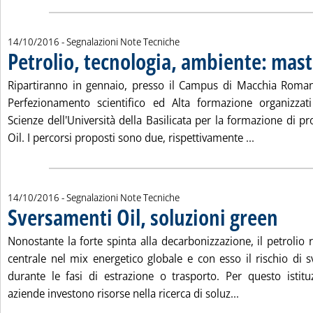
14/10/2016
- Segnalazioni Note Tecniche
Petrolio, tecnologia, ambiente: mas
Ripartiranno in gennaio, presso il Campus di Macchia Romana
Perfezionamento scientifico ed Alta formazione organizzat
Scienze dell'Università della Basilicata per la formazione di pro
Leggi tutta 
Oil. I percorsi proposti sono due, rispettivamente ...
14/10/2016
- Segnalazioni Note Tecniche
Sversamenti Oil, soluzioni green
. Pubblicata venerdì 14 ottobre 2016 alle 16.31.
Nonostante la forte spinta alla decarbonizzazione, il petrolio
centrale nel mix energetico globale e con esso il rischio di s
durante le fasi di estrazione o trasporto. Per questo istit
Leggi tutta la 
aziende investono risorse nella ricerca di soluz...