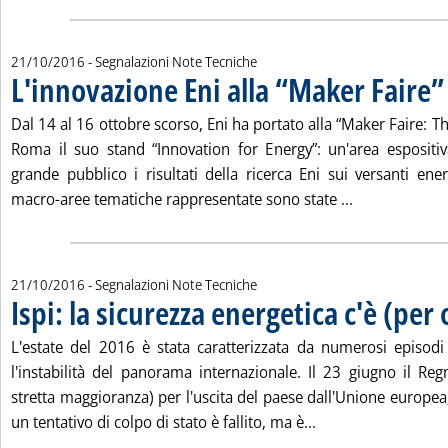
21/10/2016
- Segnalazioni Note Tecniche
L'innovazione Eni alla “Maker Faire”
. Pubblicata venerdì 21 ottobre 2016 alle 15.22.
Dal 14 al 16 ottobre scorso, Eni ha portato alla “Maker Faire: T
Roma il suo stand “Innovation for Energy”: un'area espositi
grande pubblico i risultati della ricerca Eni sui versanti ene
Leggi tutta la
macro-aree tematiche rappresentate sono state ...
21/10/2016
- Segnalazioni Note Tecniche
Ispi: la sicurezza energetica c'è (per 
. Pubblicata venerdì 21 ottobre 2016 alle 15.20.
L'estate del 2016 è stata caratterizzata da numerosi episod
l'instabilità del panorama internazionale. Il 23 giugno il Re
stretta maggioranza) per l'uscita del paese dall'Unione europea; 
Leggi tutta la notiz
un tentativo di colpo di stato è fallito, ma è...