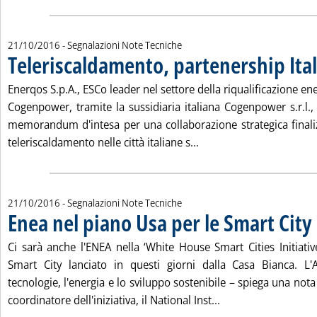
21/10/2016
- Segnalazioni Note Tecniche
Teleriscaldamento, partenership Ita
. Pubblicata venerdì 21 ottobre 2016 alle 15.27.
Enerqos S.p.A., ESCo leader nel settore della riqualificazione ene
Cogenpower, tramite la sussidiaria italiana Cogenpower s.r.l.,
memorandum d'intesa per una collaborazione strategica finaliz
Leggi tutta la notizia: 
teleriscaldamento nelle città italiane s...
21/10/2016
- Segnalazioni Note Tecniche
Enea nel piano Usa per le Smart City
. Pubblicata venerdì 21 ottobre 2016 alle 15.26.
Ci sarà anche l'ENEA nella ‘White House Smart Cities Initiativ
Smart City lanciato in questi giorni dalla Casa Bianca. L
tecnologie, l'energia e lo sviluppo sostenibile – spiega una nota
Leggi tutta la notiz
coordinatore dell'iniziativa, il National Inst...