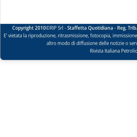
Copyright 2010
©RIP Srl -
Staffetta Quotidiana - Reg. Tri
E' vietata la riproduzione, ritrasmissione, fotocopia, immissione 
altro modo di diffusione delle notizie o ser
Rivista Italiana Petrol