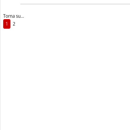
Torna su...
1
2