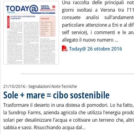
Una raccolta delle principali not
giorni svoltasi a Verona tra l'1
consuete analisi sull'andame
particolare attenzione a Eni e al dif
self service), i commenti e le an
Leggi t
allegato il nuovo numero ...
Lista allegati PDF alla notizia
Today@ 26 ottobre 2016
21/10/2016
- Segnalazioni Note Tecniche
Sole + mare = cibo sostenibile
. Pubblicata venerdì 21 ottobre 2016 alle 15.28.
Trasformare il deserto in una distesa di pomodori. Lo ha fatto, 
la Sundrop Farms, azienda agricola che utilizza l'energia prod
solari per desalinizzare l'acqua e coltivare un terreno che, altr
Leggi tutta la notizia: 
sabbia e sassi. Risucchiando acqua dal...