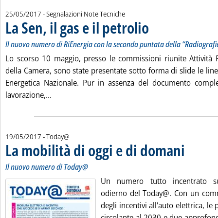
25/05/2017
- Segnalazioni Note Tecniche
La Sen, il gas e il petrolio
. Sottotitolo: Il nuovo numero
. Pubblicata giovedì 25 maggi
Il nuovo numero di RiEnergia con la seconda puntata della “Radiografi
Lo scorso 10 maggio, presso le commissioni riunite Attività
della Camera, sono state presentate sotto forma di slide le line
Energetica Nazionale. Pur in assenza del documento comple
Leggi tutta la notizia: 'La Sen, il gas e il petrolio'
lavorazione,...
19/05/2017
- Today@
La mobilità di oggi e di domani
. Sottotitolo:
. Pubblicata v
Il nuovo numero di Today@
Un numero tutto incentrato su
odierno del Today@. Con un comm
degli incentivi all'auto elettrica, l
circolante al 2030 e due approfondi