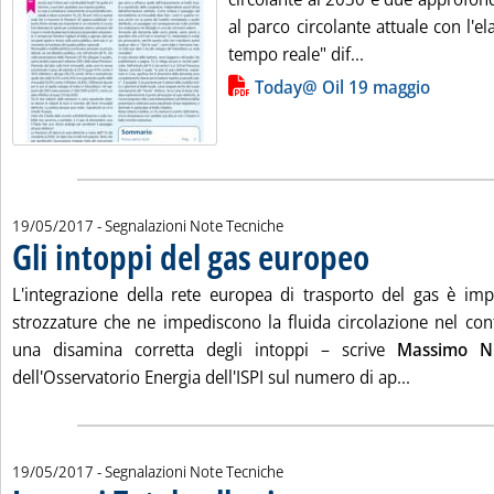
al parco circolante attuale con l'el
Leggi tutta la no
tempo reale" dif...
Lista allegati PDF alla notizia
Today@ Oil 19 maggio
19/05/2017
- Segnalazioni Note Tecniche
Gli intoppi del gas europeo
. Pubblicata venerdì 19
L'integrazione della rete europea di trasporto del gas è impe
strozzature che ne impediscono la fluida circolazione nel cont
una disamina corretta degli intoppi – scrive
Massimo Ni
Leggi tutta
dell'Osservatorio Energia dell'ISPI sul numero di ap...
19/05/2017
- Segnalazioni Note Tecniche
. Pubblicata venerdì 1