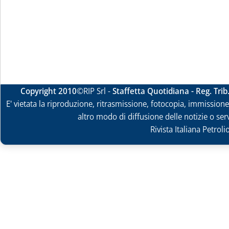
Copyright 2010
©RIP Srl -
Staffetta Quotidiana - Reg. Tri
E' vietata la riproduzione, ritrasmissione, fotocopia, immissione 
altro modo di diffusione delle notizie o ser
Rivista Italiana Petrol