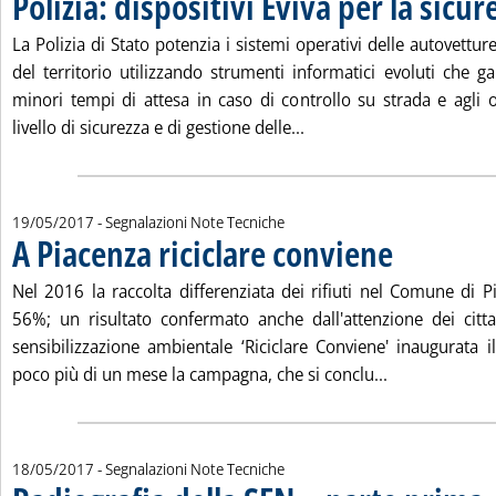
Polizia: dispositivi Eviva per la sicur
La Polizia di Stato potenzia i sistemi operativi delle autovettur
del territorio utilizzando strumenti informatici evoluti che ga
minori tempi di attesa in caso di controllo su strada e agli
Leggi tutta la notizia: 'P
livello di sicurezza e di gestione delle...
19/05/2017
- Segnalazioni Note Tecniche
A Piacenza riciclare conviene
. Pubblicata venerd
Nel 2016 la raccolta differenziata dei rifiuti nel Comune di P
56%; un risultato confermato anche dall'attenzione dei cittadi
sensibilizzazione ambientale ‘Riciclare Conviene' inaugurata 
Leggi tutta la
poco più di un mese la campagna, che si conclu...
18/05/2017
- Segnalazioni Note Tecniche
. 
. 