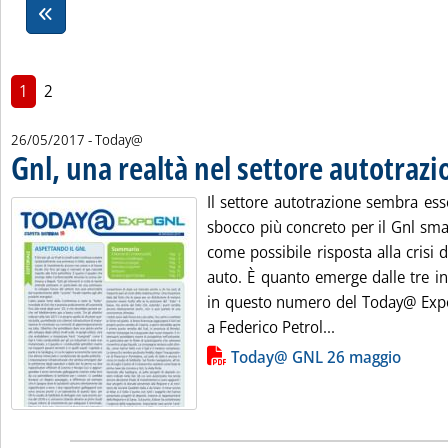
1
2
26/05/2017
- Today@
Gnl, una realtà nel settore autotrazi
Il settore autotrazione sembra es
sbocco più concreto per il Gnl small
come possibile risposta alla crisi
auto. È quanto emerge dalle tre in
in questo numero del Today@ Exp
Leggi tutta la n
a Federico Petrol...
Lista allegati PDF alla notizia
Today@ GNL 26 maggio