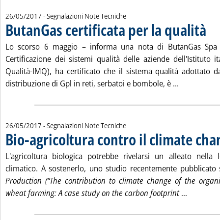
26/05/2017
- Segnalazioni Note Tecniche
ButanGas certificata per la qualità
. Pubblicata venerdì 26 maggio 2017 alle 11.49.
Lo scorso 6 maggio – informa una nota di ButanGas Spa 
Certificazione dei sistemi qualità delle aziende dell'Istituto 
Qualità-IMQ), ha certificato che il sistema qualità adottato d
Leggi tutta 
distribuzione di Gpl in reti, serbatoi e bombole, è ...
26/05/2017
- Segnalazioni Note Tecniche
Bio-agricoltura contro il climate ch
L'agricoltura biologica potrebbe rivelarsi un alleato nella
climatico. A sostenerlo, uno studio recentemente pubblicato
Production (“The contribution to climate change of the organ
Leggi tutt
wheat farming: A case study on the carbon footprint
...