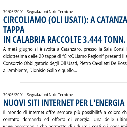
30/06/2001
- Segnalazioni Note Tecniche
CIRCOLIAMO (OLI USATI): A CATANZ
TAPPA
IN CALABRIA RACCOLTE 3.444 TONN.
.
A metà giugno si è svolta a Catanzaro, presso la Sala Consilia
diciottesima delle 20 tappe di “CircOLIamo Regioni” presenti il 
Consorzio Obbligatorio degli Oli Usati, Pietro Cavalletti De Ross
Leggi tutta la notizia
all'Ambiente, Dionisio Gallo e quello...
30/06/2001
- Segnalazioni Note Tecniche
NUOVI SITI INTERNET PER L'ENERGIA
. 
Il mondo di Internet offre sempre più possibilità a coloro c
contatto domanda ed offerta di energia. Una delle ultime 
www.energman.it che permette di ridurre i costi e i consumi 