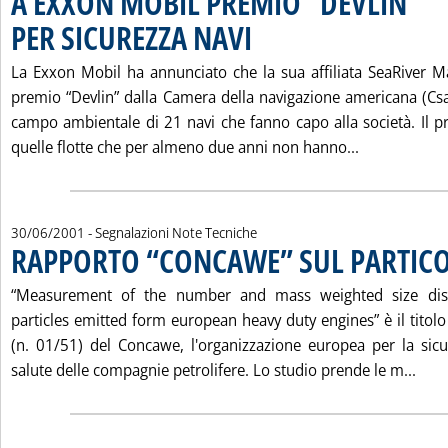
A EXXON MOBIL PREMIO “DEVLIN”
PER SICUREZZA NAVI
. Pubblicata sabato 30 giugno 2001 alle 1
La Exxon Mobil ha annunciato che la sua affiliata SeaRiver Ma
premio “Devlin” dalla Camera della navigazione americana (Csa)
campo ambientale di 21 navi che fanno capo alla società. Il p
Leggi tutta
quelle flotte che per almeno due anni non hanno...
30/06/2001
- Segnalazioni Note Tecniche
RAPPORTO “CONCAWE” SUL PARTIC
“Measurement of the number and mass weighted size dist
particles emitted form european heavy duty engines” è il titol
(n. 01/51) del Concawe, l'organizzazione europea per la sicu
Legg
salute delle compagnie petrolifere. Lo studio prende le m...