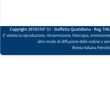
Copyright 2010
©RIP Srl -
Staffetta Quotidiana - Reg. Tri
E' vietata la riproduzione, ritrasmissione, fotocopia, immissione 
altro modo di diffusione delle notizie o ser
Rivista Italiana Petrol