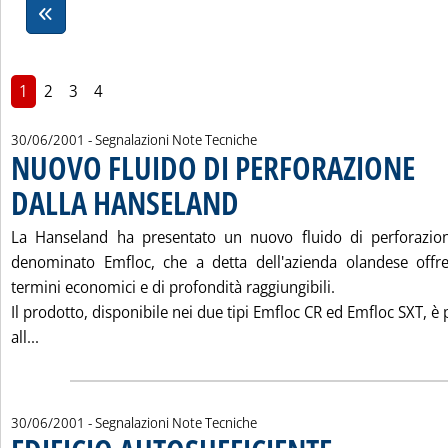
1
2
3
4
30/06/2001
- Segnalazioni Note Tecniche
NUOVO FLUIDO DI PERFORAZIONE
DALLA HANSELAND
. Pubblicata sabato 30 giugno 2001 alle 15.
La Hanseland ha presentato un nuovo fluido di perforazion
denominato Emfloc, che a detta dell'azienda olandese offre 
termini economici e di profondità raggiungibili.
Il prodotto, disponibile nei due tipi Emfloc CR ed Emfloc SXT, è
Leggi tutta la notizia: 'NUOVO FLUIDO DI PERFORAZIO
all...
30/06/2001
- Segnalazioni Note Tecniche
. Pubblicata sabato 30 g