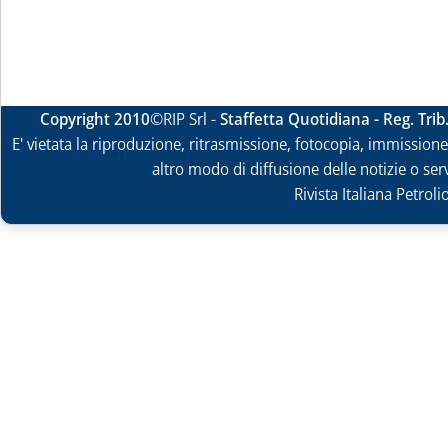
Copyright 2010
©RIP Srl -
Staffetta Quotidiana - Reg. Tri
E' vietata la riproduzione, ritrasmissione, fotocopia, immissione 
altro modo di diffusione delle notizie o ser
Rivista Italiana Petrol