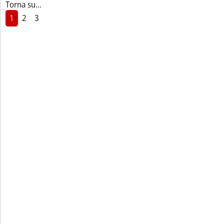
Torna su...
1
2
3