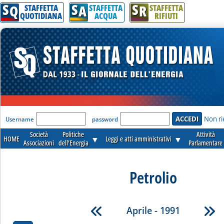
S
S
S
Q
A
R
STAFFETTA
STAFFETTA
STAFFETTA
QUOTIDIANA
ACQUA
RIFIUTI
'Modulo Login per accedere'
Non ri
Username
password
Società
Politiche
Attività
HOME
▼
Leggi e atti amministrativi
▼
Associazioni
dell'Energia
Parlamentare
Petrolio
Aprile - 1991