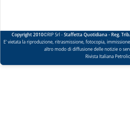
Copyright 2010
©RIP Srl -
Staffetta Quotidiana - Reg. Tri
E' vietata la riproduzione, ritrasmissione, fotocopia, immissione 
altro modo di diffusione delle notizie o ser
Rivista Italiana Petrol