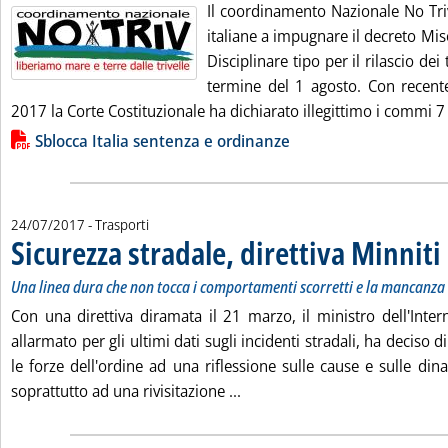
Il coordinamento Nazionale No Triv
italiane a impugnare il decreto Mi
Disciplinare tipo per il rilascio dei
termine del 1 agosto. Con recent
2017 la Corte Costituzionale ha dichiarato illegittimo i commi 7 
Lista allegati PDF alla notizia
Sblocca Italia sentenza e ordinanze
24/07/2017
- Trasporti
Sicurezza stradale, direttiva Minniti
.
.
Una linea dura che non tocca i comportamenti scorretti e la mancanza
Con una direttiva diramata il 21 marzo, il ministro dell'Inte
allarmato per gli ultimi dati sugli incidenti stradali, ha deciso di
le forze dell'ordine ad una riflessione sulle cause e sulle din
Leggi tutta la notizia: 'Sicure
soprattutto ad una rivisitazione ...