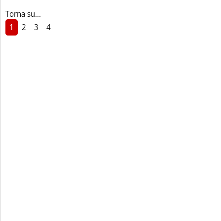
Torna su...
1
2
3
4