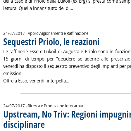
della Esso e di Priolo della Lukoil (ex Erg) si presta come sempr
Leggi tutta la notizia: 'Il ca
lettura. Quella innanzitutto dei di...
24/07/2017
- Approvvigionamenti e Raffinazione
Sequestri Priolo, le reazioni
. Pubblicata lunedì 24 
Le raffinerie Esso e Lukoil di Augusta e Priolo sono in funzio
15 giorni di tempo per "decidere se aderire alle prescrizio
venerdì ha disposto il sequestro preventivo degli impianti per pr
emissioni.
Leggi tutta la notizia: 'Sequest
Oltre a Esso, venerdì, interpella...
24/07/2017
- Ricerca e Produzione Idrocarburi
Upstream, No Triv: Regioni impugnin
disciplinare
. Pubblicata lunedì 24 luglio 2017 alle 12.44.