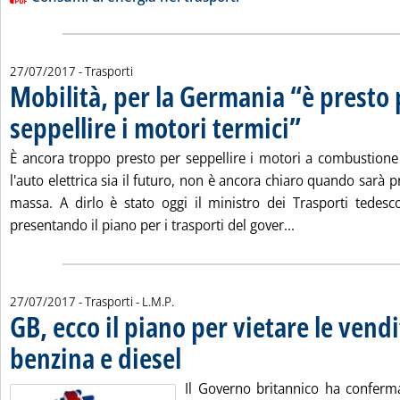
27/07/2017
- Trasporti
Mobilità, per la Germania “è presto 
seppellire i motori termici”
. Pubblicata giovedì 27 
È ancora troppo presto per seppellire i motori a combustione
l'auto elettrica sia il futuro, non è ancora chiaro quando sarà p
massa. A dirlo è stato oggi il ministro dei Trasporti tedes
Leggi tutta la no
presentando il piano per i trasporti del gover...
di:
27/07/2017
- Trasporti -
L.M.P.
GB, ecco il piano per vietare le vendi
benzina e diesel
. Pubblicata giovedì 27 luglio 2017 alle 9.17.
Il Governo britannico ha confermat