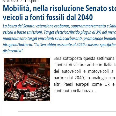
31/07/2017
- Trasporti
Mobilità, nella risoluzione Senato s
veicoli a fonti fossili dal 2040
. Sottotitolo: La 
. Pubblicata lunedì
La bozza del Senato: estensione ecobonus, superammortamento e Sabat
veicoli a basse emissioni. Target elettrico/ibrido plug in al 3% del mer
mantenimento target vincolanti su biocarburanti, promozione biomet
idrogeno/batteria. "La Sen abbia orizzonte al 2050 e misure specifiche 
disincentivi".
Sarà sottoposta questa settimana 
l'ipotesi di vietare anche in Italia
dei autoveicoli e motoveicoli a c
partire dal 2040, in analogia con
altri Paesi europei come Uk e F
Leggi tutta
contenuto nella bozza...