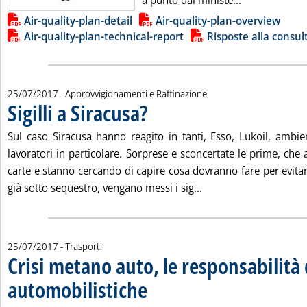
a punto dal ministe...
Lista allegati PDF alla notizia
Air-quality-plan-detail
Air-quality-plan-overview
Air-quality-plan-technical-report
Risposte alla consul
25/07/2017
- Approvvigionamenti e Raffinazione
Sigilli a Siracusa?
. Pubblicata martedì 25 luglio 2017 alle 13.17.
Sul caso Siracusa hanno reagito in tanti, Esso, Lukoil, ambien
lavoratori in particolare. Sorprese e sconcertate le prime, che
carte e stanno cercando di capire cosa dovranno fare per evitar
Leggi tutta la notizia: 
già sotto sequestro, vengano messi i sig...
25/07/2017
- Trasporti
Crisi metano auto, le responsabilità 
automobilistiche
. Sottotitolo: Ci scrive Paolo Vettori, president
. Pubblicata martedì 25 luglio 2017 alle 9.28.