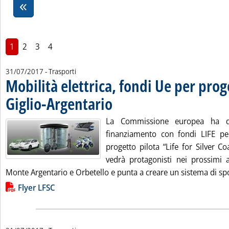
1
2
3
4
31/07/2017
- Trasporti
Mobilità elettrica, fondi Ue per prog
Giglio-Argentario
. Pubblicata lunedì 31 luglio 2017 alle 16.7.
La Commissione europea ha da
finanziamento con fondi LIFE per
progetto pilota “Life for Silver Coa
vedrà protagonisti nei prossimi an
Monte Argentario e Orbetello e punta a creare un sistema di spo
Lista allegati PDF alla notizia
Flyer LFSC