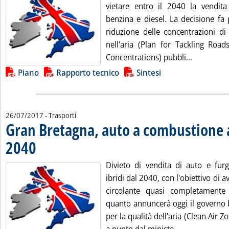
vietare entro il 2040 la vendit
benzina e diesel. La decisione fa 
riduzione delle concentrazioni di
nell'aria (Plan for Tackling Road
Leggi tutt
Concentrations) pubbli...
Lista allegati PDF alla notizia
Piano
Rapporto tecnico
Sintesi
26/07/2017
- Trasporti
Gran Bretagna, auto a combustione 
2040
. Pubblicata mercoledì 26 luglio 2017 alle 12.59.
Divieto di vendita di auto e furg
ibridi dal 2040, con l'obiettivo di 
circolante quasi completamente
quanto annuncerà oggi il governo b
per la qualità dell'aria (Clean Ai
Leggi tutta l