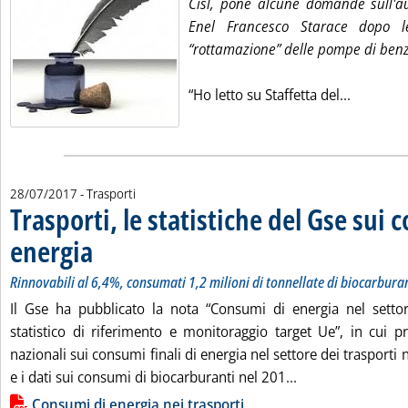
Cisl, pone alcune domande sull'aut
Enel Francesco Starace dopo le
“rottamazione” delle pompe di benz
Leggi tut
“Ho letto su Staffetta del...
28/07/2017
- Trasporti
Trasporti, le statistiche del Gse sui 
energia
. Sottotitolo: Rinnovabili al 6,4%, consumati 1,2 milioni di tonnellate di 
. Pubblicata venerdì 28 luglio 2017 alle 9.30.
Rinnovabili al 6,4%, consumati 1,2 milioni di tonnellate di biocarbura
Il Gse ha pubblicato la nota “Consumi di energia nel setto
statistico di riferimento e monitoraggio target Ue”, in cui pre
nazionali sui consumi finali di energia nel settore dei trasport
Leggi tutta la not
e i dati sui consumi di biocarburanti nel 201...
Lista allegati PDF alla notizia
Consumi di energia nei trasporti