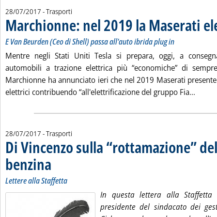
28/07/2017
- Trasporti
Marchionne: nel 2019 la Maserati ele
E Van Beurden (Ceo di Shell) passa all'auto ibrida plug in
Mentre negli Stati Uniti Tesla si prepara, oggi, a conseg
automobili a trazione elettrica più “economiche” di sempr
Marchionne ha annunciato ieri che nel 2019 Maserati presenter
Leggi 
elettrici contribuendo “all'elettrificazione del gruppo Fia...
28/07/2017
- Trasporti
Di Vincenzo sulla “rottamazione” de
benzina
. Sottotitolo: Lettere alla Staffetta
. Pubblicata venerdì 28 luglio 2017 alle 10.17.
Lettere alla Staffetta
In questa lettera alla Staffetta
presidente del sindacato dei gest