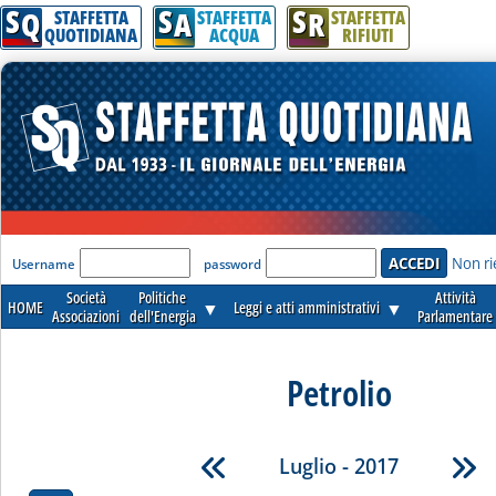
S
S
S
Q
A
R
STAFFETTA
STAFFETTA
STAFFETTA
QUOTIDIANA
ACQUA
RIFIUTI
'Modulo Login per accedere'
Non ri
Username
password
Società
Politiche
Attività
HOME
▼
Leggi e atti amministrativi
▼
Associazioni
dell'Energia
Parlamentare
Petrolio
Luglio - 2017