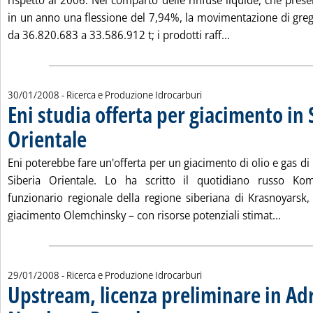
rispetto al 2006. Nel comparto delle rinfuse liquide, che pre
in un anno una flessione del 7,94%, la movimentazione di greg
Leggi tutta la no
da 36.820.683 a 33.586.912 t; i prodotti raff...
30/01/2008
- Ricerca e Produzione Idrocarburi
Eni studia offerta per giacimento in 
Orientale
. Pubblicata mercoledì 30 gennaio 2008 alle 10.36.
Eni poterebbe fare un'offerta per un giacimento di olio e gas d
Siberia Orientale. Lo ha scritto il quotidiano russo K
funzionario regionale della regione siberiana di Krasnoyarsk,
Leggi 
giacimento Olemchinsky – con risorse potenziali stimat...
29/01/2008
- Ricerca e Produzione Idrocarburi
Upstream, licenza preliminare in Adr
. Pubblicata martedì 29 gennaio 2008 all