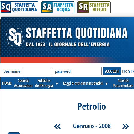
S
S
S
Q
A
R
STAFFETTA
STAFFETTA
STAFFETTA
QUOTIDIANA
ACQUA
RIFIUTI
'Modulo Login per accedere'
Non ri
Username
password
Società
Politiche
Attività
HOME
▼
Leggi e atti amministrativi
▼
Associazioni
dell'Energia
Parlamentare
Petrolio
Gennaio - 2008