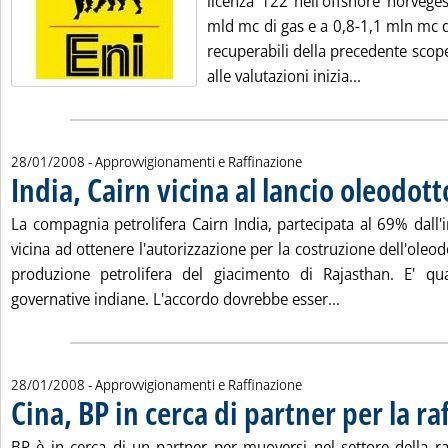
licenza 122 nell'offshore norvege
mld mc di gas e a 0,8-1,1 mln mc d
recuperabili della precedente scop
Leggi tutta 
alle valutazioni inizia...
28/01/2008
- Approvvigionamenti e Raffinazione
India, Cairn vicina al lancio oleodot
La compagnia petrolifera Cairn India, partecipata al 69% dall'
vicina ad ottenere l'autorizzazione per la costruzione dell'oleod
produzione petrolifera del giacimento di Rajasthan. E' qua
Leggi tutta la n
governative indiane. L'accordo dovrebbe esser...
28/01/2008
- Approvvigionamenti e Raffinazione
Cina, BP in cerca di partner per la ra
BP è in cerca di un partner per muoversi nel settore della raf