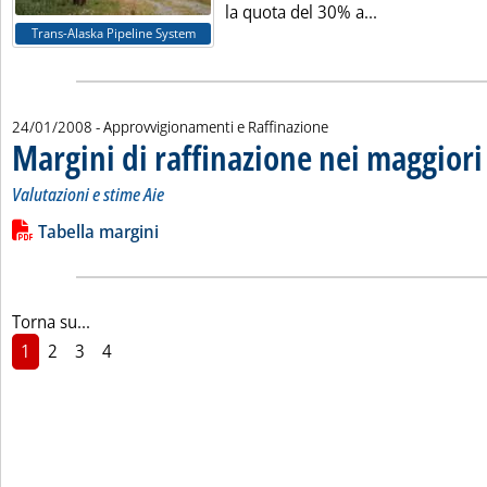
Leggi tutta la
la quota del 30% a...
Trans-Alaska Pipeline System
24/01/2008
- Approvvigionamenti e Raffinazione
Margini di raffinazione nei maggiori
Valutazioni e stime Aie
Leggi tutta la notizia: 'Margini di raffinazione nei maggiori ce
Lista allegati PDF alla notizia
Tabella margini
Torna su...
1
2
3
4