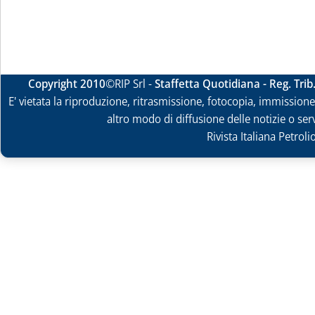
Copyright 2010
©RIP Srl -
Staffetta Quotidiana - Reg. Tri
E' vietata la riproduzione, ritrasmissione, fotocopia, immissione 
altro modo di diffusione delle notizie o ser
Rivista Italiana Petrol