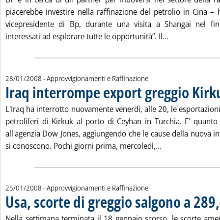
piacerebbe investire nella raffinazione del petrolio in Cina – 
vicepresidente di Bp, durante una visita a Shangai nel fi
Leggi tutta la 
interessati ad esplorare tutte le opportunità”. Il...
28/01/2008
- Approvvigionamenti e Raffinazione
Iraq interrompe export greggio Kirk
L'Iraq ha interrotto nuovamente venerdì, alle 20, le esportazion
petroliferi di Kirkuk al porto di Ceyhan in Turchia. E' quant
all'agenzia Dow Jones, aggiungendo che le cause della nuova i
Leggi tutta la no
si conoscono. Pochi giorni prima, mercoledì,...
25/01/2008
- Approvvigionamenti e Raffinazione
Usa, scorte di greggio salgono a 289
Nella settimana terminata il 18 gennaio scorso, le scorte ame