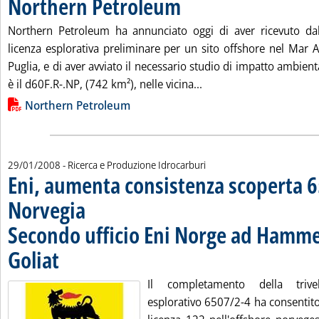
Northern Petroleum
Northern Petroleum ha annunciato oggi di aver ricevuto dall
licenza esplorativa preliminare per un sito offshore nel Mar Ad
Puglia, e di aver avviato il necessario studio di impatto ambienta
Leggi tutta la notizia:
è il d60F.R-.NP, (742 km²), nelle vicina...
Lista allegati PDF alla notizia
Northern Petroleum
29/01/2008
- Ricerca e Produzione Idrocarburi
Eni, aumenta consistenza scoperta 
Norvegia
Secondo ufficio Eni Norge ad Hamme
Goliat
. Pubblicata martedì 29 gennaio 2008 alle 10.53.
Il completamento della trive
esplorativo 6507/2-4 ha consentito