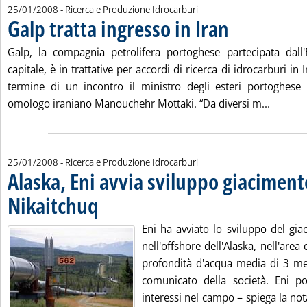
25/01/2008
- Ricerca e Produzione Idrocarburi
Galp tratta ingresso in Iran
. Pubblicata venerdì 25
Galp, la compagnia petrolifera portoghese partecipata dall
capitale, è in trattative per accordi di ricerca di idrocarburi in
termine di un incontro il ministro degli esteri portoghes
Leggi tu
omologo iraniano Manouchehr Mottaki. “Da diversi m...
25/01/2008
- Ricerca e Produzione Idrocarburi
Alaska, Eni avvia sviluppo giaciment
Nikaitchuq
. Pubblicata venerdì 25 gennaio 2008 alle 11.48.
Eni ha avviato lo sviluppo del gia
nell'offshore dell'Alaska, nell'area
profondità d'acqua media di 3 me
comunicato della società. Eni p
interessi nel campo – spiega la no