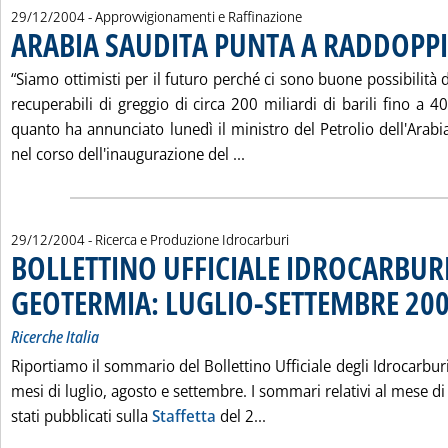
29/12/2004
- Approvvigionamenti e Raffinazione
ARABIA SAUDITA PUNTA A RADDOPPI
“Siamo ottimisti per il futuro perché ci sono buone possibilità 
recuperabili di greggio di circa 200 miliardi di barili fino a 400
quanto ha annunciato lunedì il ministro del Petrolio dell'Arabia
Leggi tutta la notizia: 'A
nel corso dell'inaugurazione del ...
29/12/2004
- Ricerca e Produzione Idrocarburi
BOLLETTINO UFFICIALE IDROCARBURI
GEOTERMIA: LUGLIO-SETTEMBRE 20
Ricerche Italia
Riportiamo il sommario del Bollettino Ufficiale degli Idrocarbur
mesi di luglio, agosto e settembre. I sommari relativi al mese 
Leggi tutta la notizia:
stati pubblicati sulla
Staffetta
del 2...