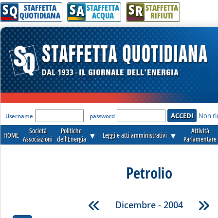
S
S
S
Q
A
R
STAFFETTA
STAFFETTA
STAFFETTA
QUOTIDIANA
ACQUA
RIFIUTI
'Modulo Login per accedere'
Non ri
Username
password
Società
Politiche
Attività
HOME
▼
Leggi e atti amministrativi
▼
Associazioni
dell'Energia
Parlamentare
Petrolio
Dicembre - 2004