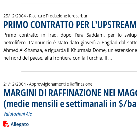
25/12/2004
- Ricerca e Produzione Idrocarburi
PRIMO CONTRATTO PER L'UPSTREAM 
Primo contratto in Iraq, dopo l'era Saddam, per lo svilu
petrolifero. L'annuncio è stato dato giovedì a Bagdad dal sotto
Ahmed Al-Shamaa, e riguarda il Khurmala Dome, un'estensione
Leggi tutt
nel nord del paese, alla frontiera con la Turchia. Il ...
21/12/2004
- Approvvigionamenti e Raffinazione
MARGINI DI RAFFINAZIONE NEI MAG
(medie mensili e settimanali in $/ba
Valutazioni Aie
Leggi tutta la notizia: 'MARGINI DI RAFFINAZIONE NEI MAGGIO
Lista allegati PDF alla notizia
Allegato