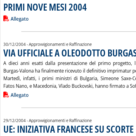
PRIMI NOVE MESI 2004
. Pubblicata venerdì 31 dicembre 
Leggi tutta la notizia: 'LE IMPORTAZIONI DI PETROLIO GRE
Lista allegati PDF alla notizia
Allegato
30/12/2004
- Approvvigionamenti e Raffinazione
VIA UFFICIALE A OLEODOTTO BURG
A dieci anni esatti dalla presentazione del primo progetto,
Burgas-Valona ha finalmente ricevuto il definitivo imprimatur po
Martedì, infatti, i primi ministri di Bulgaria, Simeone Saxe-
Fatos Nano, e Macedonia, Vlado Buckovski, hanno firmato a Sof.
Lista allegati PDF alla notizia
Allegato
29/12/2004
- Approvvigionamenti e Raffinazione
UE: INIZIATIVA FRANCESE SU SCORTE