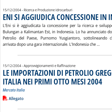
15/12/2004
- Ricerca e Produzione Idrocarburi
ENI SI AGGIUDICA CONCESSIONE IN 
. Pubblicata mercoledì 15 dicembre 2004 alle 16.14.
L'Eni si è aggiudicata la concessione per la ricerca e svilup
Bulungan a Kalimantan Est, in Indonesia. Lo ha annunciato do
Petrolio del Paese, Purnomo Yusgiantoro, sottolineando ch
Leggi 
arrivata dopo una gara internazionale. L'Indonesia che ...
15/12/2004
- Approvvigionamenti e Raffinazione
LE IMPORTAZIONI DI PETROLIO GREG
ITALIA NEI PRIMI OTTO MESI 2004
. Sottoti
. Pubbli
Mercato Italia
Leggi tutta la notizia: 'LE IMPORTAZIONI DI PETROLIO GREG
Lista allegati PDF alla notizia
Allegato