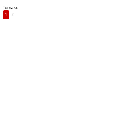
Torna su...
1
2