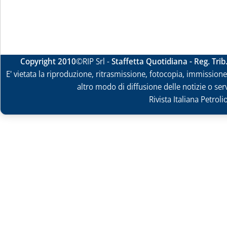
Copyright 2010
©RIP Srl -
Staffetta Quotidiana - Reg. Tri
E' vietata la riproduzione, ritrasmissione, fotocopia, immissione 
altro modo di diffusione delle notizie o ser
Rivista Italiana Petrol