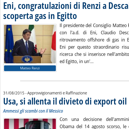
Eni, congratulazioni di Renzi a Desca
scoperta gas in Egitto
. Pubblicata lunedì 31 agosto 2015 all
Il presidente del Consiglio Matteo 
con l'a.d. di Eni, Claudio Desc
ritrovamento offshore di gas in E
Eni per questo straordinario risu
ricerca che si inserisce nell'ambito
Leggi tutta la not
ed Egitto, in un'...
Matteo Renzi
31/08/2015
- Approvvigionamenti e Raffinazione
Usa, si allenta il divieto di export oil
.
.
Ammessi gli scambi con il Messico
Con una decisione dell'ammini
Obama del 14 agosto scorso, le 