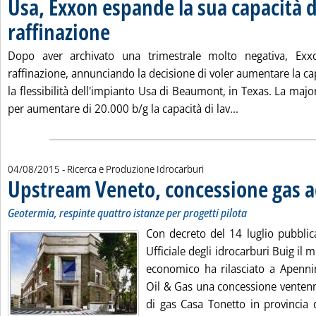
Usa, Exxon espande la sua capacità d
raffinazione
. Pubblicata martedì 04 agosto 2015 alle 17.41.
Dopo aver archivato una trimestrale molto negativa, Exxo
raffinazione, annunciando la decisione di voler aumentare la cap
la flessibilità dell'impianto Usa di Beaumont, in Texas. La major
Leggi tutta la 
per aumentare di 20.000 b/g la capacità di lav...
04/08/2015
- Ricerca e Produzione Idrocarburi
Upstream Veneto, concessione gas 
Geotermia, respinte quattro istanze per progetti pilota
Con decreto del 14 luglio pubblica
Ufficiale degli idrocarburi Buig il 
economico ha rilasciato a Apenn
Oil & Gas una concessione ventenna
di gas Casa Tonetto in provincia d