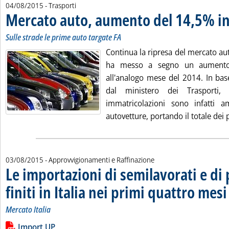
04/08/2015
- Trasporti
Mercato auto, aumento del 14,5% in
Sulle strade le prime auto targate FA
Continua la ripresa del mercato auto
ha messo a segno un aumento 
all'analogo mese del 2014. In base
dal ministero dei Trasporti,
immatricolazioni sono infatti
autovetture, portando il totale dei p
03/08/2015
- Approvvigionamenti e Raffinazione
Le importazioni di semilavorati e di 
finiti in Italia nei primi quattro mes
Mercato Italia
Leggi tutta la notizia: 'Le importazioni di semilavorati e di pro
Lista allegati PDF alla notizia
Import UP