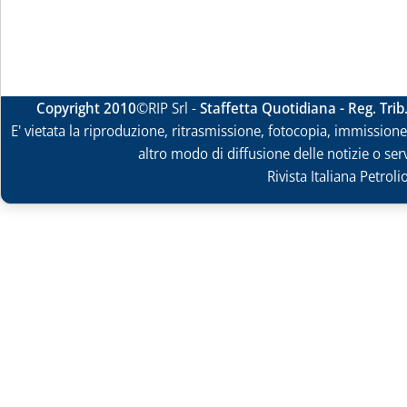
Copyright 2010
©RIP Srl -
Staffetta Quotidiana - Reg. Tri
E' vietata la riproduzione, ritrasmissione, fotocopia, immissione 
altro modo di diffusione delle notizie o ser
Rivista Italiana Petrol