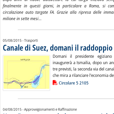
finalmente in questi giorni, in particolare a Roma, si co
circolazione auto targate FA. Grazie alla ripresa delle immat
Leggi tutta la notizia: 'Sulle strade le pr
milione in sette mesi
...
05/08/2015
- Trasporti
Canale di Suez, domani il raddoppio
.
Domani il presidente egiziano 
inaugurerà a Ismailia, dopo un ann
tre previsti, la seconda via del can
che mira a rilanciare l'economia del
Lista allegati PDF alla notizia
Circolare 5 2105
04/08/2015
- Approvvigionamenti e Raffinazione