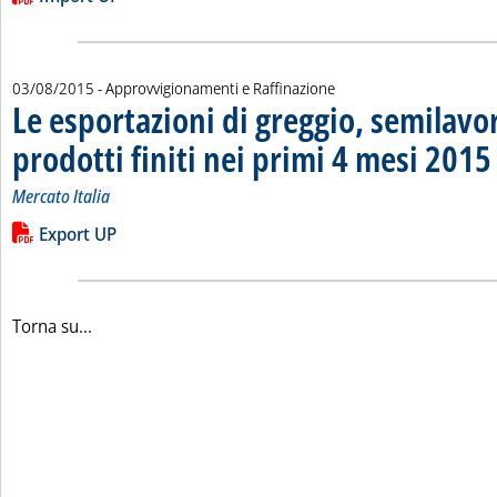
03/08/2015
- Approvvigionamenti e Raffinazione
Le esportazioni di greggio, semilavor
prodotti finiti nei primi 4 mesi 2015
.
.
Mercato Italia
Leggi tutta la notizia: 'Le esportazioni di greggio, semilavorat
Lista allegati PDF alla notizia
Export UP
Torna su...