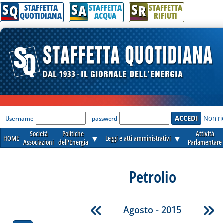
S
S
S
Q
A
R
STAFFETTA
STAFFETTA
STAFFETTA
QUOTIDIANA
ACQUA
RIFIUTI
'Modulo Login per accedere'
Non ri
Username
password
Società
Politiche
Attività
HOME
▼
Leggi e atti amministrativi
▼
Associazioni
dell'Energia
Parlamentare
Petrolio
Agosto - 2015