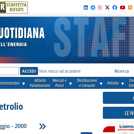
R
STAFFETTA
RIFIUTI
e'
Non riesco ad accedere
Ricerca
Attività
Mercati e
Distribuzione
En
amministrativi
▼
▼
▼
Petrolio
▼
Parlamentare
Prezzi
e Consumi
Ele
etrolio
LE 
gio - 2000