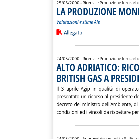
25/05/2000
- Ricerca e Produzione Idrocarb
LA PRODUZIONE MOND
Valutazioni e stime Aie
Leggi tutta la notizia: 'LA PRODUZ
Lista allegati PDF alla notiz
Allegato
24/05/2000
- Ricerca e Produzione Idrocarb
ALTO ADRIATICO: RICO
BRITISH GAS A PRESI
Il 3 aprile Agip in qualità di opera
presentato un ricorso al presidente d
decreto del ministro dell'Ambiente, d
condizioni ed i vincoli da rispettare per
24/05/2000
- Approvvigionamenti e Raffina