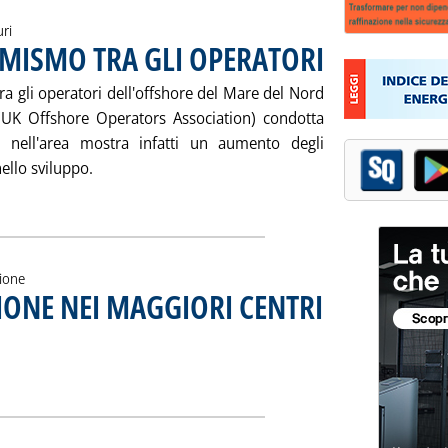
uri
IMISMO TRA GLI OPERATORI
. Pubblicata venerdì 26 m
a gli operatori dell'offshore del Mare del Nord
(UK Offshore Operators Association) condotta
 nell'area mostra infatti un aumento degli
ello sviluppo.
L NORD: OTTIMISMO TRA GLI OPERATORI'
zione
IONE NEI MAGGIORI CENTRI
. Sottotitolo: Valutazioni Ai
. Pubblicata venerdì 26 m
I RAFFINAZIONE NEI MAGGIORI CENTRI'
ia