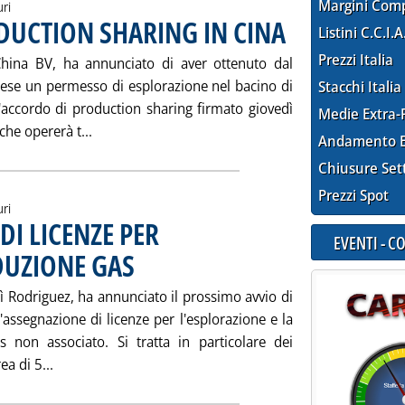
Margini Com
uri
DUCTION SHARING IN CINA
. Pubblicata martedì 30 mag
Listini C.C.I.A
Prezzi Italia
 China BV, ha annunciato di aver ottenuto dal
nese un permesso di esplorazione nel bacino di
Stacchi Italia
'accordo di production sharing firmato giovedì
Medie Extra-
Leggi tutta la notizia: 'ENI: ACCORDO DI PRO
he opererà t...
Andamento E
Chiusure Set
Prezzi Spot
uri
DI LICENZE PER
EVENTI - 
DUZIONE GAS
. Pubblicata martedì 30 maggio 2000 alle 11.43.
lì Rodriguez, ha annunciato il prossimo avvio di
'assegnazione di licenze per l'esplorazione e la
 non associato. Si tratta in particolare dei
Leggi tutta la notizia: 'VENEZUELA: TORNATA DI LI
a di 5...