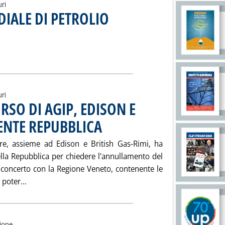
uri
IALE DI PETROLIO
. Sottotitolo: Valutazioni e stime Aie
. Pubblicata giovedì 25 maggio 2000 alle 11.7.
IONE MONDIALE DI PETROLIO'
ia
uri
RSO DI AGIP, EDISON E
DENTE REPUBBLICA
. Pubblicata mercoledì 24 maggio 2000 alle 11.5.
tore, assieme ad Edison e British Gas-Rimi, ha
ella Repubblica per chiedere l'annullamento del
i concerto con la Regione Veneto, contenente le
Leggi tutta la notizia: 'ALTO ADRIATICO: RICORSO DI
 poter...
zione