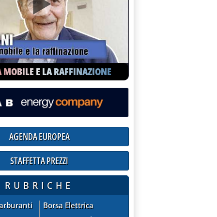
MENTI . SU “NODO” 3 MIGLIA E DECENTRAMENTO'
A MOBILE E LA RAFFINAZIONE
AGENDA EUROPEA
STAFFETTA PREZZI
ioni praticate dalle compagnie sul mercato extra-rete
RCA IN RETE ASSIEME AD ALTRI 11 PARTNER EUROPEI'
RUBRICHE
ZZI - quotazioni praticate dalle compagnie sul mercato extra
AGENDA EUROPEA
Carburanti
Borsa Elettrica