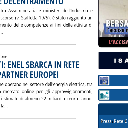
 E DECENTRAMENTO
 tra Assomineraria e ministeri dell'Industria e
 scorso (v. Staffetta 19/5), è stato raggiunto un
mento delle competenze ai fini delle attività di
Leggi tutta la notizia: '“TAVOLO” ASSOMINERARIA: CHIARI
..
L’ACCIS
zione
 ENEL SBARCA IN RETE
 PARTNER EUROPEI
. Pubblicata martedì 30 maggio 2000 alle 11.50.
Sezione:
e operano nel settore dell'energia elettrica, tra
n mercato online per gli approvvigionamenti,
Sezione: quotaz
ari stimato di almeno 22 miliardi di euro l'anno.
Leggi tutta la notizia: 'APPROVVIGIONAMENTI: ENEL SBA
la...
STAFFETTA PRE
Prezzi Rete 