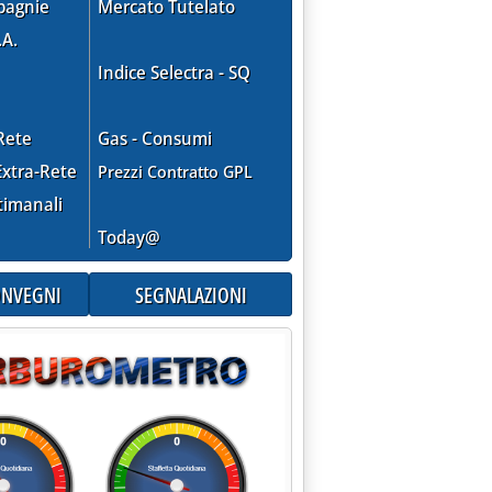
pagnie
Mercato Tutelato
gio 2000 alle 11.47.
.A.
Indice Selectra - SQ
Rete
Gas - Consumi
DUCTION SHARING IN CINA'
xtra-Rete
Prezzi Contratto GPL
timanali
Today@
CONVEGNI
SEGNALAZIONI
CENZE PER . ESPLORAZIONE E PRODUZIONE GAS'