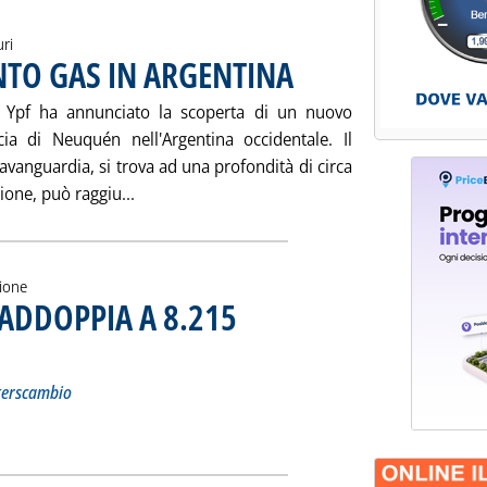
uri
NTO GAS IN ARGENTINA
. Pubblicata martedì 30 maggio 2000 
 Ypf ha annunciato la scoperta di un nuovo
ia di Neuquén nell'Argentina occidentale. Il
avanguardia, si trova ad una profondità di circa
Leggi tutta la notizia: 'REPSOL YPF: GIACI
ione, può raggiu...
zione
RADDOPPIA A 8.215
. Sottotitolo: I rincari di petrolio e gas surriscaldano l'interscambio
. Pubblicata martedì 30 maggio 2000 alle 9.45.
interscambio
ERGETICO RADDOPPIA A 8.215 MILIARDI IN DUE MESI'
ia