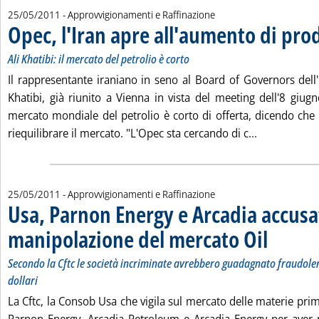
25/05/2011
- Approvvigionamenti e Raffinazione
Opec, l'Iran apre all'aumento di pr
Ali Khatibi: il mercato del petrolio è corto
Il rappresentante iraniano in seno al Board of Governors de
Khatibi, già riunito a Vienna in vista del meeting dell'8 giu
mercato mondiale del petrolio è corto di offerta, dicendo che
Leggi tutta 
riequilibrare il mercato. "L'Opec sta cercando di c...
25/05/2011
- Approvvigionamenti e Raffinazione
Usa, Parnon Energy e Arcadia accusa
manipolazione del mercato Oil
. Sottotitolo: 
. Pubblicata m
Secondo la Cftc le società incriminate avrebbero guadagnato fraudole
dollari
La Cftc, la Consob Usa che vigila sul mercato delle materie prime