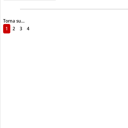
Torna su...
1
2
3
4