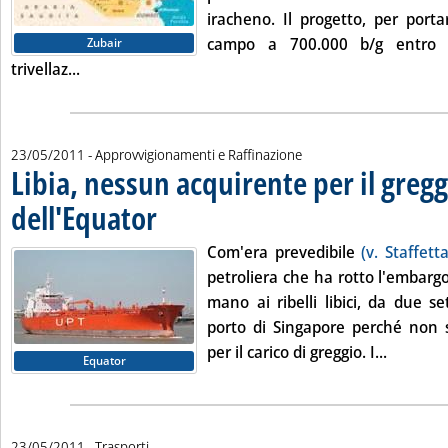
iracheno. Il progetto, per port
campo a 700.000 b/g entro i
Zubair
Leggi tutta la notizia: 'Eni incrementerà produzione
trivellaz...
23/05/2011
- Approvvigionamenti e Raffinazione
Libia, nessun acquirente per il gregg
dell'Equator
. Pubblicata lunedì 23 maggio 2011 alle 12.0.
Com'era prevedibile
(v. Staffett
petroliera che ha rotto l'embargo
mano ai ribelli libici, da due 
porto di Singapore perché non s
Leggi tut
per il carico di greggio. I...
Equator
23/05/2011
- Trasporti