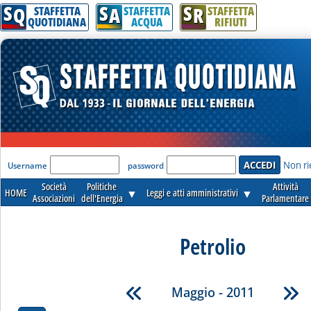
S
S
S
Q
A
R
STAFFETTA
STAFFETTA
STAFFETTA
QUOTIDIANA
ACQUA
RIFIUTI
'Modulo Login per accedere'
Non ri
Username
password
Società
Politiche
Attività
HOME
▼
Leggi e atti amministrativi
▼
Associazioni
dell'Energia
Parlamentare
Petrolio
Maggio - 2011