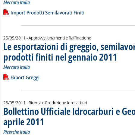
Mercato Italia
Leggi tutta la notizia: 'Le importazioni di semilavorati e di pro
Lista allegati PDF alla notizia
Import Prodotti Semilavorati Finiti
25/05/2011
- Approvvigionamenti e Raffinazione
Le esportazioni di greggio, semilavor
prodotti finiti nel gennaio 2011
. Sottotitolo
. Pubblicata
Mercato Italia
Leggi tutta la notizia: 'Le esportazioni di greggio, semilavorat
Lista allegati PDF alla notizia
Export Greggi
25/05/2011
- Ricerca e Produzione Idrocarburi
Bollettino Ufficiale Idrocarburi e Ge
aprile 2011
. Sottotitolo: Ricerche Italia
. Pubblicata mercoledì 25 maggio 2011 alle 14.52.
Ricerche Italia