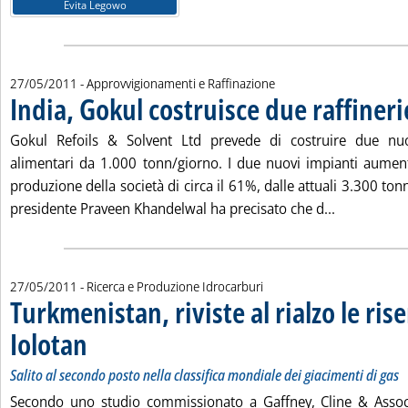
Evita Legowo
27/05/2011
- Approvvigionamenti e Raffinazione
India, Gokul costruisce due raffineri
. Pubblicata venerdì 27 maggio 2011 alle 17.5.
Gokul Refoils & Solvent Ltd prevede di costruire due nuov
alimentari da 1.000 tonn/giorno. I due nuovi impianti aumen
produzione della società di circa il 61%, dalle attuali 3.300 tonne
Leggi tutta 
presidente Praveen Khandelwal ha precisato che d...
27/05/2011
- Ricerca e Produzione Idrocarburi
Turkmenistan, riviste al rialzo le rise
Iolotan
. Sottotitolo: Salito al secondo posto nella classifica mondiale dei giacimen
. Pubblicata venerdì 27 maggio 2011 alle 17.2.
Salito al secondo posto nella classifica mondiale dei giacimenti di gas
Secondo uno studio commissionato a Gaffney, Cline & Assoc