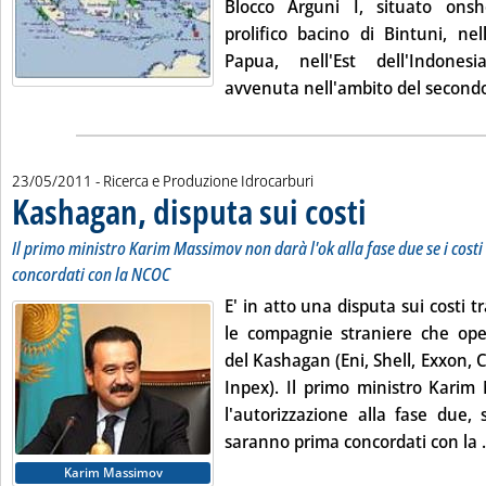
Blocco Arguni I, situato ons
prolifico bacino di Bintuni, ne
Papua, nell'Est dell'Indonesi
avvenuta nell'ambito del secondo 
23/05/2011
- Ricerca e Produzione Idrocarburi
Kashagan, disputa sui costi
. Sottotitolo: Il primo
. Pubblicata lunedì 23 
Il primo ministro Karim Massimov non darà l'ok alla fase due se i cos
concordati con la NCOC
E' in atto una disputa sui costi t
le compagnie straniere che op
del Kashagan (Eni, Shell, Exxon, C
Inpex). Il primo ministro Kari
l'autorizzazione alla fase due,
saranno prima concordati con la .
Karim Massimov