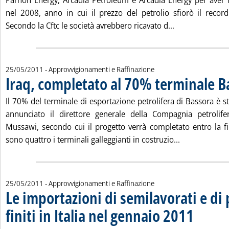
Parnon Energy, Arcadia Petroleum e Arcadia Energy per aver 
nel 2008, anno in cui il prezzo del petrolio sfiorò il recor
Leggi tutta la 
Secondo la Cftc le società avrebbero ricavato d...
25/05/2011
- Approvvigionamenti e Raffinazione
Iraq, completato al 70% terminale B
Il 70% del terminale di esportazione petrolifera di Bassora è 
annunciato il direttore generale della Compagnia petrolife
Mussawi, secondo cui il progetto verrà completato entro la fin
Leggi tutta l
sono quattro i terminali galleggianti in costruzio...
25/05/2011
- Approvvigionamenti e Raffinazione
Le importazioni di semilavorati e di 
finiti in Italia nel gennaio 2011
. Sottotitolo: 
. Pubblicata m